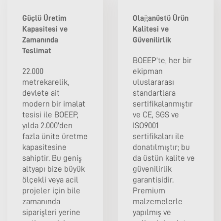
Güçlü Üretim
Olağanüstü Ürün
Kapasitesi ve
Kalitesi ve
Zamanında
Güvenilirlik
Teslimat
BOEEP'te, her bir
22.000
ekipman
metrekarelik,
uluslararası
devlete ait
standartlara
modern bir imalat
sertifikalanmıştır
tesisi ile BOEEP,
ve CE, SGS ve
yılda 2.000'den
ISO9001
fazla ünite üretme
sertifikaları ile
kapasitesine
donatılmıştır; bu
sahiptir. Bu geniş
da üstün kalite ve
altyapı bize büyük
güvenilirlik
ölçekli veya acil
garantisidir.
projeler için bile
Premium
zamanında
malzemelerle
siparişleri yerine
yapılmış ve