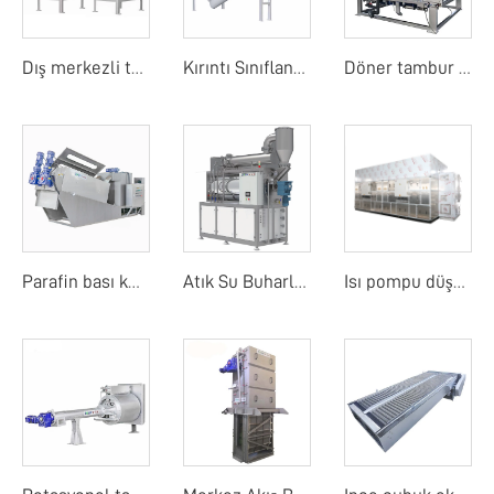
Dış merkezli tambur ekranı
Kırıntı Sınıflandırıcı
Döner tambur bant filtre basıncı
Parafin bası kurutucu
Atık Su Buharlaştırıcı
Isı pompu düşük sıcaklık bant kurutma makinesi