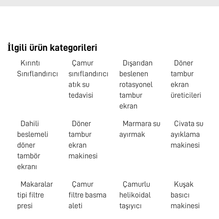
İlgili ürün kategorileri
Kırıntı
Çamur
Dışarıdan
Döner
Sınıflandırıcı
sınıflandırıcı
beslenen
tambur
atık su
rotasyonel
ekran
tedavisi
tambur
üreticileri
ekran
Dahili
Döner
Marmara su
Civata su
beslemeli
tambur
ayırmak
ayıklama
döner
ekran
makinesi
tambör
makinesi
ekranı
Makaralar
Çamur
Çamurlu
Kuşak
tipi filtre
filtre basma
helikoidal
basıcı
presi
aleti
taşıyıcı
makinesi