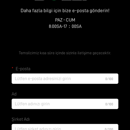
Daha fazla bilgi için bize e-posta gönderin!
PAZ - CUM
8:00SA-17：00SA
Ücretsiz Teklif Alın
Temsilcimiz kısa süre içinde sizinle iletişime geçecektir.
E-posta
0/100
Ad
0/100
Şirket Adı
0/200