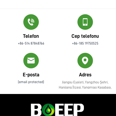
Telefon
Cep telefonu
+86-514 87848766
+86-185 19750525
E-posta
Adres
[email protected]
Jiangsu Eyaleti, Yangzhou Şehri,
Hanjiang İlçesi, Yangmiao Kasabası,
Zhenye Caddesi No. 10