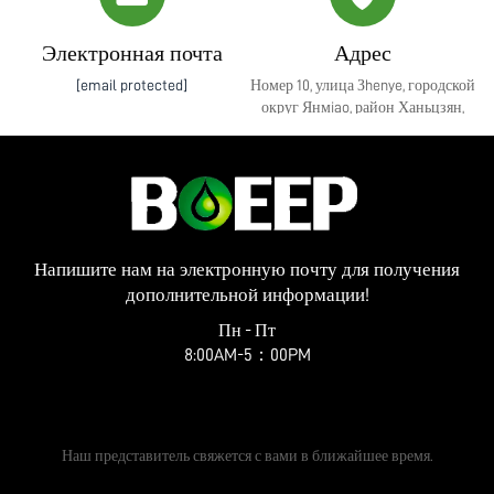
Электронная почта
Адрес
[email protected]
Номер 10, улица Зhenye, городской
округ Янмiao, район Ханьцзян,
город Янчжоу, провинция Цзянсу
Напишите нам на электронную почту для получения
дополнительной информации!
Пн - Пт
8:00AM-5：00PM
Получить бесплатное предложение
Наш представитель свяжется с вами в ближайшее время.