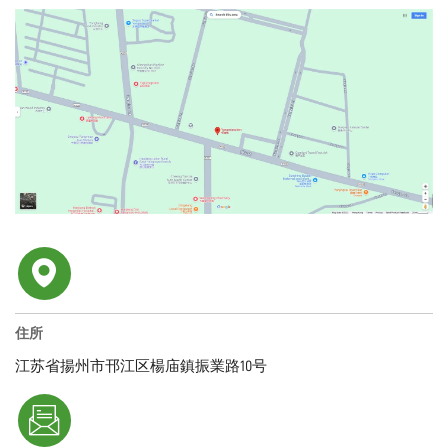
住所
江苏省揚州市邗江区楊庙鎮振業路10号