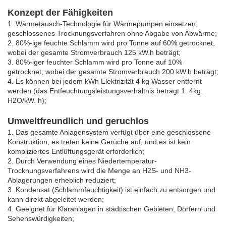
Konzept der Fähigkeiten
1. Wärmetausch-Technologie für Wärmepumpen einsetzen,
geschlossenes Trocknungsverfahren ohne Abgabe von Abwärme;
2. 80%-ige feuchte Schlamm wird pro Tonne auf 60% getrocknet,
wobei der gesamte Stromverbrauch 125 kW.h beträgt;
3. 80%-iger feuchter Schlamm wird pro Tonne auf 10%
getrocknet, wobei der gesamte Stromverbrauch 200 kW.h beträgt;
4. Es können bei jedem kWh Elektrizität 4 kg Wasser entfernt
werden (das Entfeuchtungsleistungsverhältnis beträgt 1: 4kg.
H2O/kW. h);
Umweltfreundlich und geruchlos
1. Das gesamte Anlagensystem verfügt über eine geschlossene
Konstruktion, es treten keine Gerüche auf, und es ist kein
kompliziertes Entlüftungsgerät erforderlich;
2. Durch Verwendung eines Niedertemperatur-
Trocknungsverfahrens wird die Menge an H2S- und NH3-
Ablagerungen erheblich reduziert;
3. Kondensat (Schlammfeuchtigkeit) ist einfach zu entsorgen und
kann direkt abgeleitet werden;
4. Geeignet für Kläranlagen in städtischen Gebieten, Dörfern und
Sehenswürdigkeiten;