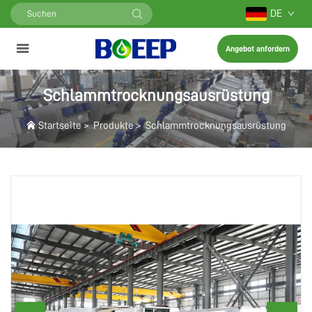
DE
Angebot anfordern
Schlammtrocknungsausrüstung
Startseite
>
Produkte
>
Schlammtrocknungsausrüstung