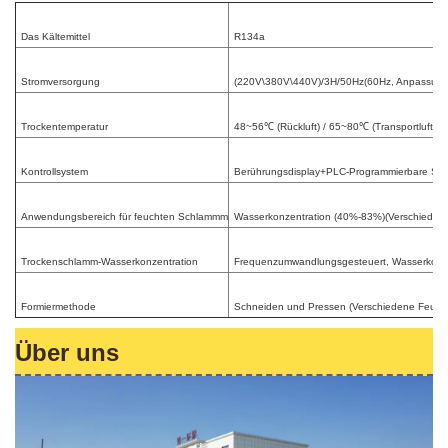
Das Kältemittel
R134a
Stromversorgung
(220V\380V\440V)/3H/50Hz(60Hz, Anpassung
Trockentemperatur
48~56℃ (Rückluft) / 65~80℃ (Transportluft)
Kontrollsystem
Berührungsdisplay+PLC-Programmierbare St
Anwendungsbereich für feuchten Schlammm
Wasserkonzentration (40%-83%)(Verschiedene 
Trockenschlamm-Wasserkonzentration
Frequenzumwandlungsgesteuert, Wasserkonzen
Formiermethode
Schneiden und Pressen (Verschiedene Feucht
Über uns