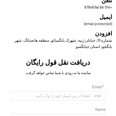
اره 10، خیابان ژنیه، شهرک یانگمیائو، منطقه هانجیانگ، شهر
تان جیانگسو
دریافت نقل قول رایگان
نماینده ما به زودی با شما تماس خواهد گرفت.