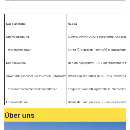
Das Kältemittel
R134a
Stromversorgung
(220V\380V\440V)/3H/50Hz(60Hz, Anpassung
Trockentemperatur
48~56℃ (Rückluft) / 65~80℃ (Transportluft)
Kontrollsystem
Berührungsdisplay+PLC-Programmierbare St
Anwendungsbereich für feuchten Schlammm
Wasserkonzentration (40%-83%) Unterschiedli
Trockenschlamm-Wasserkonzentration
Frequenzumwandlungskontrolle, Wasserkonzent
Formiermethode
Schneiden und pressen. Für unterschiedliche
Über uns