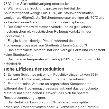
75℃, kein Stickstofffüllvorgang erforderlich;
2. Während des Trocknungsprozesses beträgt der
Sauerstoffgehalt weniger als 12 %, die Staubkonzentration
weniger als 60g/m3, die Teilchentemperatur weniger als 70℃ und
es besteht keine Gefahr durch Staub oder Explosion;
3. Der Schlamme wird statisch verteilt und es gibt keinen
mechanischen elektrostatischen Reibungskontakt mit der
Kontaktfläche;
4. Es gibt keine „klebrige Phase“ während des
Trocknungsprozesses von Stadtentschlamm (ca. 60 %);
5. Das getrocknete Material hat eine körnige Form und es besteht
keine Staubgefahr;
6. Die Entlade-Temperatur ist niedrig (<50℃), Kühlung ist nicht
erforderlich.
Hohe Effizienz der Reduktion
1. Es kann Schlampe mit einem Feuchtigkeitsgehalt von 83%
direkt auf 10% trocknen, ohne in Etappen zu arbeiten;
2. Es treten keine Verluste an organischen Komponenten
während des Trocknungsprozesses auf, und das getrocknete
Material hat einen hohen Heizwert, das sich für spätere
Ressourcennutzung eignet;
3. Die Reduktion kann bis zu 80% betragen, was später
erhebliche Transportkosten spart; 4. Verwendung der Pasteur-