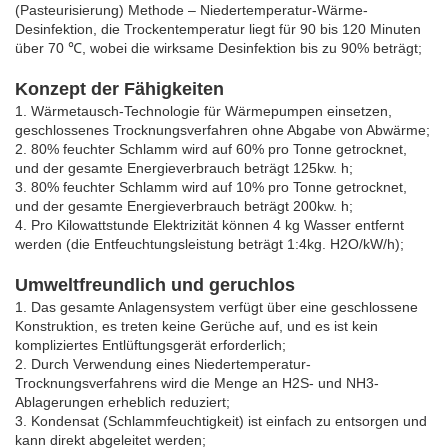
(Pasteurisierung) Methode – Niedertemperatur-Wärme-
Desinfektion, die Trockentemperatur liegt für 90 bis 120 Minuten
über 70 ℃, wobei die wirksame Desinfektion bis zu 90% beträgt;
Konzept der Fähigkeiten
1. Wärmetausch-Technologie für Wärmepumpen einsetzen,
geschlossenes Trocknungsverfahren ohne Abgabe von Abwärme;
2. 80% feuchter Schlamm wird auf 60% pro Tonne getrocknet,
und der gesamte Energieverbrauch beträgt 125kw. h;
3. 80% feuchter Schlamm wird auf 10% pro Tonne getrocknet,
und der gesamte Energieverbrauch beträgt 200kw. h;
4. Pro Kilowattstunde Elektrizität können 4 kg Wasser entfernt
werden (die Entfeuchtungsleistung beträgt 1:4kg. H2O/kW/h);
Umweltfreundlich und geruchlos
1. Das gesamte Anlagensystem verfügt über eine geschlossene
Konstruktion, es treten keine Gerüche auf, und es ist kein
kompliziertes Entlüftungsgerät erforderlich;
2. Durch Verwendung eines Niedertemperatur-
Trocknungsverfahrens wird die Menge an H2S- und NH3-
Ablagerungen erheblich reduziert;
3. Kondensat (Schlammfeuchtigkeit) ist einfach zu entsorgen und
kann direkt abgeleitet werden;