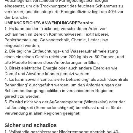
Feuchtegehalt verschiedene Formgebungstechnologien
eingesetzt, um die Trocknungszeit des feuchten Schlammes zu
verkürzen, und die integrierte Energieeffizienz liegt um 40% vor
der Branche.
UMFANGREICHES ANWENDUNGSREPertoire
1. Es kann bei der Trocknung verschiedener Arten von
Schlammen im Bereich Kommunalwesen, Textilfärberei,
Papierherstellung, Galvanotechnik, Chemie, Leder usw.
eingesetzt werden;
2. Die tägliche Entfeuchtungs- und Wasseraufnahmeleistung
eines einzelnen Geräts reicht von 200 kg bis zu 50 Tonnen, und
alle Modelle können diese Anforderungen erfüllen;
3. Direkt elektrische Energie oder auch andere Energien wie
Dampf und Abwärme können genutzt werden;
4. Es kann sowohl 'zentralisierte Behandlung' als auch 'dezentrale
Behandlung' durchgeführt werden, um den Anforderungen der
Schlammentsorgungspolitiken in verschiedenen Regionen
gerecht zu werden;
5. Es wird nicht von der Außentemperatur (Winterkälte) oder der
Luftfeuchtigkeit (Sommerfeuchtigkeit) beeinflusst und ist für die
Verwendung in allen Regionen geeignet;
Sicher und schadlos
1. Vollständig geschlossener Niedertemperaturbetrieb bei 40-