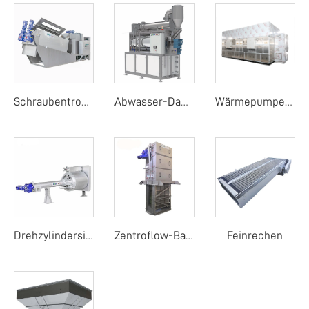
Schraubentrockner
Abwasser-Dampfer
Wärmepumpentrockner bei niedrigen Temperaturen
Feinrechen
Drehzylindersieb für feine Screening
Zentroflow-Bandgitter