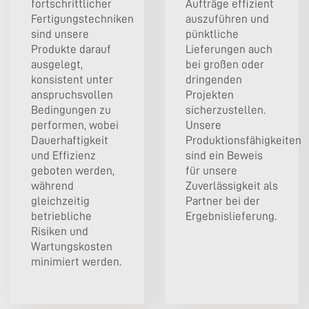
fortschrittlicher
Aufträge effizient
Fertigungstechniken
auszuführen und
sind unsere
pünktliche
Produkte darauf
Lieferungen auch
ausgelegt,
bei großen oder
konsistent unter
dringenden
anspruchsvollen
Projekten
Bedingungen zu
sicherzustellen.
performen, wobei
Unsere
Dauerhaftigkeit
Produktionsfähigkeiten
und Effizienz
sind ein Beweis
geboten werden,
für unsere
während
Zuverlässigkeit als
gleichzeitig
Partner bei der
betriebliche
Ergebnislieferung.
Risiken und
Wartungskosten
minimiert werden.