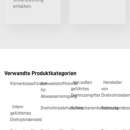
erhalten.
Verwandte Produktkategorien
Von außen
Hersteller
Körnerklassifizierer
Schwebstofftrenner
geführtes
von
für
Drehrozengitter
Drehrohrsiebe
Abwasserreinigung
Intern
Drehrohrsiebmaschine
Schneckenentwässerung
Schraubendesd
gefüttertes
Drehzylindersieb