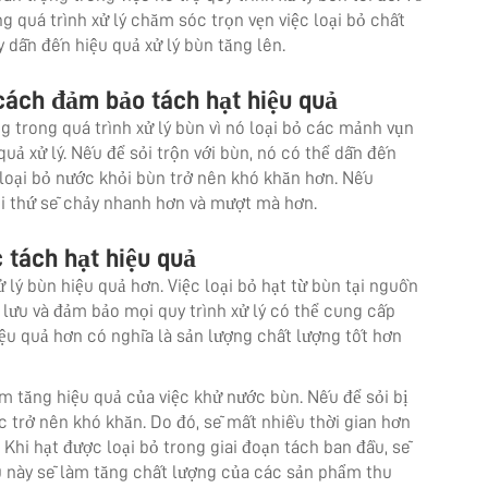
g quá trình xử lý chăm sóc trọn vẹn việc loại bỏ chất
y dẫn đến hiệu quả xử lý bùn tăng lên.
 cách đảm bảo tách hạt hiệu quả
 trong quá trình xử lý bùn vì nó loại bỏ các mảnh vụn
ả xử lý. Nếu để sỏi trộn với bùn, nó có thể dẫn đến
 loại bỏ nước khỏi bùn trở nên khó khăn hơn. Nếu
 mọi thứ sẽ chảy nhanh hơn và mượt mà hơn.
c tách hạt hiệu quả
 lý bùn hiệu quả hơn. Việc loại bỏ hạt từ bùn tại nguồn
ạ lưu và đảm bảo mọi quy trình xử lý có thể cung cấp
iệu quả hơn có nghĩa là sản lượng chất lượng tốt hơn
làm tăng hiệu quả của việc khử nước bùn. Nếu để sỏi bị
c trở nên khó khăn. Do đó, sẽ mất nhiều thời gian hơn
. Khi hạt được loại bỏ trong giai đoạn tách ban đầu, sẽ
ều này sẽ làm tăng chất lượng của các sản phẩm thu