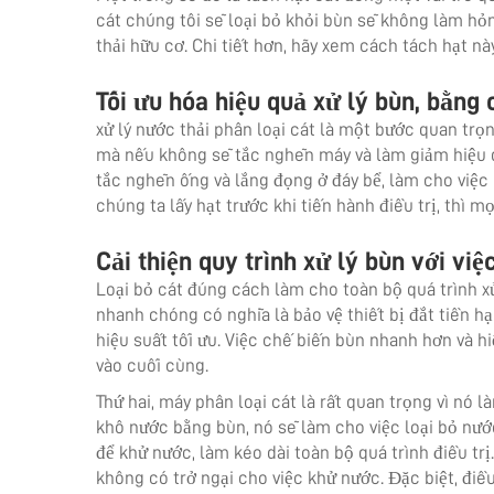
cát chúng tôi sẽ loại bỏ khỏi bùn sẽ không làm hỏn
thải hữu cơ. Chi tiết hơn, hãy xem cách tách hạt nà
Tối ưu hóa hiệu quả xử lý bùn, bằng
xử lý nước thải phân loại cát
là một bước quan trọng
mà nếu không sẽ tắc nghẽn máy và làm giảm hiệu qu
tắc nghẽn ống và lắng đọng ở đáy bể, làm cho việc
chúng ta lấy hạt trước khi tiến hành điều trị, thì
Cải thiện quy trình xử lý bùn với việ
Loại bỏ cát đúng cách làm cho toàn bộ quá trình xử
nhanh chóng có nghĩa là bảo vệ thiết bị đắt tiền h
hiệu suất tối ưu. Việc chế biến bùn nhanh hơn và h
vào cuối cùng.
Thứ hai,
máy phân loại cát
là rất quan trọng vì nó 
khô nước bằng bùn, nó sẽ làm cho việc loại bỏ nướ
để khử nước, làm kéo dài toàn bộ quá trình điều trị
không có trở ngại cho việc khử nước. Đặc biệt, đi