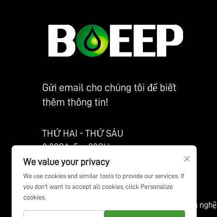
Gửi email cho chúng tôi để biết
thêm thông tin!
THỨ HAI - THỨ SÁU
8:00SA-5：00CH
We value your privacy
We use cookies and similar tools to provide our services. If
you don't want to accept all cookies, click Personalize
cookies.
Bản quyền © Công ty Công nghệ 