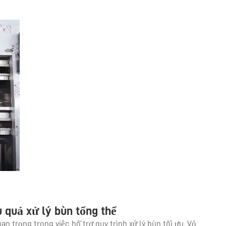
u quả xử lý bùn tổng thể
an trọng trong việc hỗ trợ quy trình xử lý bùn tối ưu. Vỏ