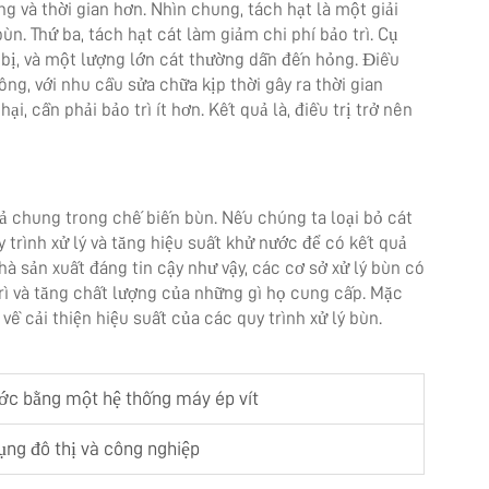
ng và thời gian hơn. Nhìn chung, tách hạt là một giải
ùn. Thứ ba, tách hạt cát làm giảm chi phí bảo trì. Cụ
 bị, và một lượng lớn cát thường dẫn đến hỏng. Điều
ng, với nhu cầu sửa chữa kịp thời gây ra thời gian
i, cần phải bảo trì ít hơn. Kết quả là, điều trị trở nên
uả chung trong chế biến bùn. Nếu chúng ta loại bỏ cát
y trình xử lý và tăng hiệu suất khử nước để có kết quả
à sản xuất đáng tin cậy như vậy, các cơ sở xử lý bùn có
trì và tăng chất lượng của những gì họ cung cấp. Mặc
 về cải thiện hiệu suất của các quy trình xử lý bùn.
ước bằng một hệ thống máy ép vít
ụng đô thị và công nghiệp