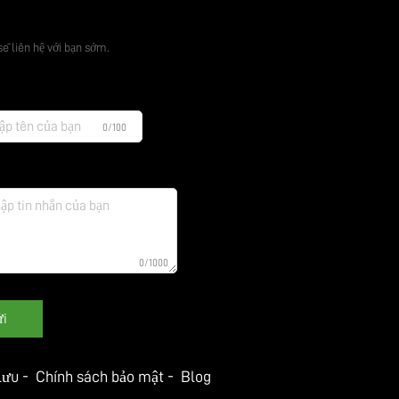
iá Miễn Phí
sẽ liên hệ với bạn sớm.
0/100
0/1000
i
 lưu -
Chính sách bảo mật
-
Blog