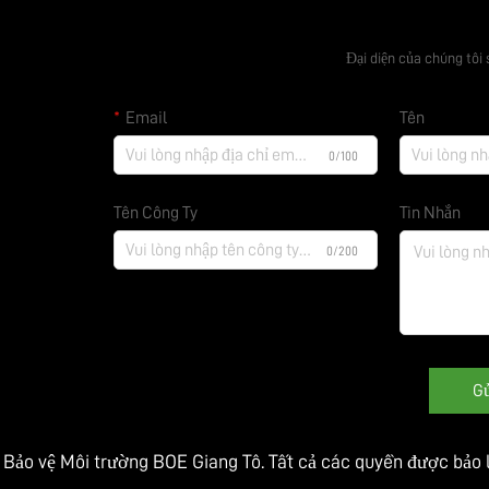
Nhận Báo G
Đại diện của chúng tôi 
Email
Tên
0/100
Tên Công Ty
Tin Nhắn
0/200
Gử
Bảo vệ Môi trường BOE Giang Tô. Tất cả các quyền được bảo