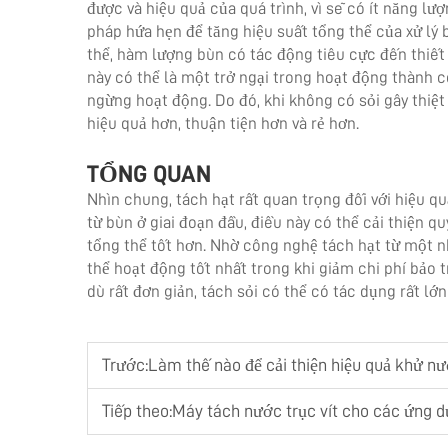
được và hiệu quả của quá trình, vì sẽ có ít năng lượ
pháp hứa hẹn để tăng hiệu suất tổng thể của xử lý b
thể, hàm lượng bùn có tác động tiêu cực đến thiết
này có thể là một trở ngại trong hoạt động thành cô
ngừng hoạt động. Do đó, khi không có sỏi gây thiệt hạ
hiệu quả hơn, thuận tiện hơn và rẻ hơn.
TỔNG QUAN
Nhìn chung, tách hạt rất quan trọng đối với hiệu q
từ bùn ở giai đoạn đầu, điều này có thể cải thiện qu
tổng thể tốt hơn. Nhờ công nghệ tách hạt từ một nh
thể hoạt động tốt nhất trong khi giảm chi phí bảo 
dù rất đơn giản, tách sỏi có thể có tác dụng rất lớn
Trước:
Làm thế nào để cải thiện hiệu quả khử n
Tiếp theo:
Máy tách nước trục vít cho các ứng d