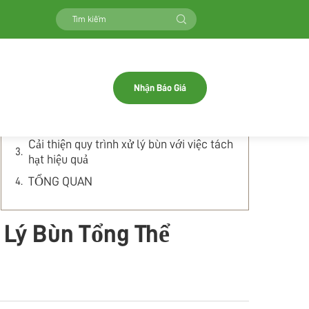
Mục Lục
Làm thế nào tách gạch cải thiện hiệu quả
xử lý bùn tổng thể
Nhận Báo Giá
Tối ưu hóa hiệu quả xử lý bùn, bằng cách
đảm bảo tách hạt hiệu quả
Cải thiện quy trình xử lý bùn với việc tách
hạt hiệu quả
TỔNG QUAN
 Lý Bùn Tổng Thể