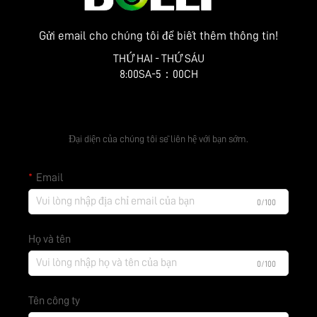
Gửi email cho chúng tôi để biết thêm thông tin!
THỨ HAI - THỨ SÁU
8:00SA-5：00CH
Nhận báo giá miễn phí
Đại diện của chúng tôi sẽ liên hệ với bạn sớm.
Email
0/100
Họ và tên
0/100
Tên công ty