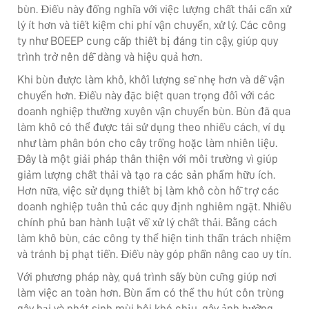
bùn. Điều này đồng nghĩa với việc lượng chất thải cần xử
lý ít hơn và tiết kiệm chi phí vận chuyển, xử lý. Các công
ty như BOEEP cung cấp thiết bị đáng tin cậy, giúp quy
trình trở nên dễ dàng và hiệu quả hơn.
Khi bùn được làm khô, khối lượng sẽ nhẹ hơn và dễ vận
chuyển hơn. Điều này đặc biệt quan trọng đối với các
doanh nghiệp thường xuyên vận chuyển bùn. Bùn đã qua
làm khô có thể được tái sử dụng theo nhiều cách, ví dụ
như làm phân bón cho cây trồng hoặc làm nhiên liệu.
Đây là một giải pháp thân thiện với môi trường vì giúp
giảm lượng chất thải và tạo ra các sản phẩm hữu ích.
Hơn nữa, việc sử dụng thiết bị làm khô còn hỗ trợ các
doanh nghiệp tuân thủ các quy định nghiêm ngặt. Nhiều
chính phủ ban hành luật về xử lý chất thải. Bằng cách
làm khô bùn, các công ty thể hiện tinh thần trách nhiệm
và tránh bị phạt tiền. Điều này góp phần nâng cao uy tín.
Với phương pháp này, quá trình sấy bùn cũng giúp nơi
làm việc an toàn hơn. Bùn ẩm có thể thu hút côn trùng
gây hại và phát sinh mùi hôi khó chịu, gây ảnh hưởng