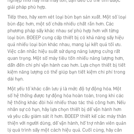
nghiệp nhỏ hay nhà máy lớn, bạn đều có thể tìm được
giải pháp phù hợp.
Tiếp theo, hãy xem xét loại bùn bạn sản xuất. Một số loại
bùn đặc hơn, một số chứa nhiều chất rắn hơn. Các
phương pháp sấy khác nhau sẽ phù hợp hơn với từng
loại bùn. BOEEP cung cấp thiết bị có khả năng sấy hiệu
quả nhiều loại bùn khác nhau, mang lại kết quả tối ưu.
Việc cân nhắc hiệu suất sử dụng năng lượng cũng rất
quan trọng. Một số máy tiêu tốn nhiều năng lượng hơn,
dẫn đến chi phí vận hành cao hơn. Lựa chọn thiết bị tiết
kiệm năng lượng có thể giúp bạn tiết kiệm chi phí trong
dài hạn.
Một yếu tố khác cần lưu ý là mức độ tự động hóa. Một
số hệ thống được tự động hóa hoàn toàn, trong khi các
hệ thống khác đòi hỏi nhiều thao tác thủ công hơn. Nếu
nhân sự có hạn, hãy lựa chọn thiết bị dễ vận hành hơn
và yêu cầu giám sát ít hơn. BOEEP thiết kế các máy thân
thiện với người dùng, dễ vận hành, hỗ trợ nhân viên quản
lý quá trình sấy một cách hiệu quả. Cuối cùng, hãy cân