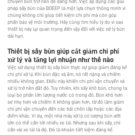
chuyển bùn trở nên dễ dàng hơn. Việc áp dụng các giải
pháp sấy bùn của BOEEP là một lựa chọn thông minh vì
chúng không chỉ giúp tiết kiệm chi phí mà còn góp
phần bảo vệ môi trường. Hãy cùng tìm hiểu lý do vì sao
thiết bị này lại quan trọng đến vậy đối với việc xử lý bùn
dài hạn.
Thiết bị sấy bùn giúp cắt giảm chi phí
xử lý và tăng lợi nhuận như thế nào
Việc sử dụng thiết bị sấy bùn thực sự giúp giảm đáng kể
chi phí xử lý. Khi bùn đặc và ẩm, nó rất nặng và chiếm
nhiều không gian. Điều này khiến chi phí vận chuyển và
xử lý trở nên đắt đỏ. Tuy nhiên, khi sấy khô bùn, chúng ta
loại bỏ phần lớn lượng nước có trong đó. Bùn khô hơn
sẽ nhẹ hơn và chiếm ít không gian hơn, từ đó làm giảm
chi phí vận chuyển đến các bãi chôn lấp hoặc các địa
điểm khác. Ví dụ, một nhà máy xử lý có lượng bùn ướt
lớn có thể cần tới nhiều xe tải. Nhưng sau khi sấy, chỉ
cần vài xe tải là đủ. Đó là khoản tiết kiệm đáng kể.