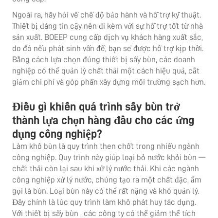
Ngoài ra, hãy hỏi về chế độ bảo hành và hỗ trợ kỹ thuật.
Thiết bị đáng tin cậy nên đi kèm với sự hỗ trợ tốt từ nhà
sản xuất. BOEEP cung cấp dịch vụ khách hàng xuất sắc,
do đó nếu phát sinh vấn đề, bạn sẽ được hỗ trợ kịp thời.
Bằng cách lựa chọn đúng thiết bị sấy bùn, các doanh
nghiệp có thể quản lý chất thải một cách hiệu quả, cắt
giảm chi phí và góp phần xây dựng môi trường sạch hơn.
Điều gì khiến quá trình sấy bùn trở
thành lựa chọn hàng đầu cho các ứng
dụng công nghiệp?
Làm khô bùn là quy trình then chốt trong nhiều ngành
công nghiệp. Quy trình này giúp loại bỏ nước khỏi bùn —
chất thải còn lại sau khi xử lý nước thải. Khi các ngành
công nghiệp xử lý nước, chúng tạo ra một chất đặc, ẩm
gọi là bùn. Loại bùn này có thể rất nặng và khó quản lý.
Đây chính là lúc quy trình làm khô phát huy tác dụng.
Với
thiết bị sấy bùn
, các công ty có thể giảm thể tích