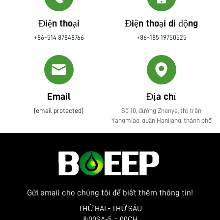
Điện thoại
Điện thoại di động
+86-514 87848766
+86-185 19750525
Email
Địa chỉ
[email protected]
Số 10, đường Zhenye, thị trấn
Yangmiao, quận Hanjiang, thành phố
Yangzhou, tỉnh Giang Tô
Gửi email cho chúng tôi để biết thêm thông tin!
THỨ HAI - THỨ SÁU
8:00SA-5：00CH