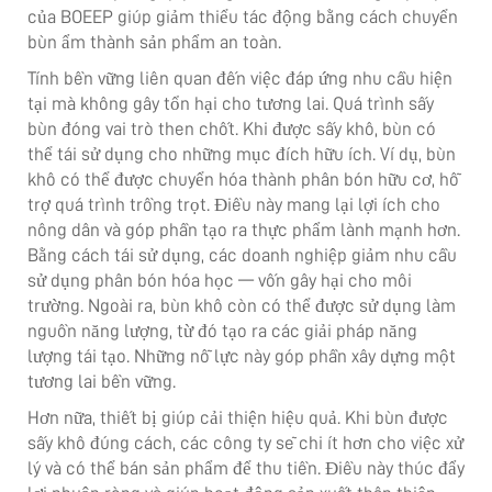
của BOEEP giúp giảm thiểu tác động bằng cách chuyển
bùn ẩm thành sản phẩm an toàn.
Tính bền vững liên quan đến việc đáp ứng nhu cầu hiện
tại mà không gây tổn hại cho tương lai. Quá trình sấy
bùn đóng vai trò then chốt. Khi được sấy khô, bùn có
thể tái sử dụng cho những mục đích hữu ích. Ví dụ, bùn
khô có thể được chuyển hóa thành phân bón hữu cơ, hỗ
trợ quá trình trồng trọt. Điều này mang lại lợi ích cho
nông dân và góp phần tạo ra thực phẩm lành mạnh hơn.
Bằng cách tái sử dụng, các doanh nghiệp giảm nhu cầu
sử dụng phân bón hóa học — vốn gây hại cho môi
trường. Ngoài ra, bùn khô còn có thể được sử dụng làm
nguồn năng lượng, từ đó tạo ra các giải pháp năng
lượng tái tạo. Những nỗ lực này góp phần xây dựng một
tương lai bền vững.
Hơn nữa, thiết bị giúp cải thiện hiệu quả. Khi bùn được
sấy khô đúng cách, các công ty sẽ chi ít hơn cho việc xử
lý và có thể bán sản phẩm để thu tiền. Điều này thúc đẩy