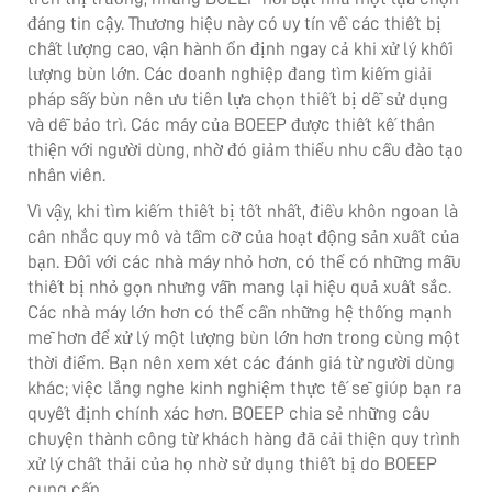
đáng tin cậy. Thương hiệu này có uy tín về các thiết bị
chất lượng cao, vận hành ổn định ngay cả khi xử lý khối
lượng bùn lớn. Các doanh nghiệp đang tìm kiếm giải
pháp sấy bùn nên ưu tiên lựa chọn thiết bị dễ sử dụng
và dễ bảo trì. Các máy của BOEEP được thiết kế thân
thiện với người dùng, nhờ đó giảm thiểu nhu cầu đào tạo
nhân viên.
Vì vậy, khi tìm kiếm thiết bị tốt nhất, điều khôn ngoan là
cân nhắc quy mô và tầm cỡ của hoạt động sản xuất của
bạn. Đối với các nhà máy nhỏ hơn, có thể có những mẫu
thiết bị nhỏ gọn nhưng vẫn mang lại hiệu quả xuất sắc.
Các nhà máy lớn hơn có thể cần những hệ thống mạnh
mẽ hơn để xử lý một lượng bùn lớn hơn trong cùng một
thời điểm. Bạn nên xem xét các đánh giá từ người dùng
khác; việc lắng nghe kinh nghiệm thực tế sẽ giúp bạn ra
quyết định chính xác hơn. BOEEP chia sẻ những câu
chuyện thành công từ khách hàng đã cải thiện quy trình
xử lý chất thải của họ nhờ sử dụng thiết bị do BOEEP
cung cấp.