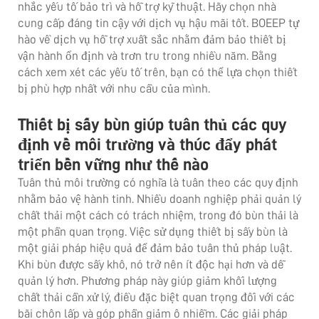
nhắc yếu tố bảo trì và hỗ trợ kỹ thuật. Hãy chọn nhà
cung cấp đáng tin cậy với dịch vụ hậu mãi tốt. BOEEP tự
hào về dịch vụ hỗ trợ xuất sắc nhằm đảm bảo thiết bị
vận hành ổn định và trơn tru trong nhiều năm. Bằng
cách xem xét các yếu tố trên, bạn có thể lựa chọn thiết
bị phù hợp nhất với nhu cầu của mình.
Thiết bị sấy bùn giúp tuân thủ các quy
định về môi trường và thúc đẩy phát
triển bền vững như thế nào
Tuân thủ môi trường có nghĩa là tuân theo các quy định
nhằm bảo vệ hành tinh. Nhiều doanh nghiệp phải quản lý
chất thải một cách có trách nhiệm, trong đó bùn thải là
một phần quan trọng. Việc sử dụng thiết bị sấy bùn là
một giải pháp hiệu quả để đảm bảo tuân thủ pháp luật.
Khi bùn được sấy khô, nó trở nên ít độc hại hơn và dễ
quản lý hơn. Phương pháp này giúp giảm khối lượng
chất thải cần xử lý, điều đặc biệt quan trọng đối với các
bãi chôn lấp và góp phần giảm ô nhiễm. Các giải pháp