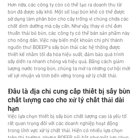
Hơn nữa, các công ty còn có thể tạo ra doanh thu từ
bùn đã được sấy khô. Một số loại bùn khô có thể được
sử dụng làm phân bón cho cây trồng vì chúng chứa các
chất dinh dưỡng mà cây cần. Như vậy, thay vì chỉ đơn
thuần thải bỏ bùn, các công ty có thể bán sản phẩm này
cho nông dân. Việc này biến một khoản chi phí thành
nguồn thu! BOEEP’s
sấy bùn thải
các hệ thống được
thiết kế nhằm tối đa hóa hiệu suất, đảm bảo quá trình
sấy diễn ra nhanh chóng và hiệu quả. Bằng cách giảm
lượng nước trong bùn, chúng ta mở ra những cơ hội mới
về lợi nhuận và tính bền vững trong xử lý chất thải.
Đâu là địa chỉ cung cấp thiết bị sấy bùn
chất lượng cao cho xử lý chất thải dài
hạn
Việc lựa chọn thiết bị sấy bùn chất lượng cao là yếu tố
rất quan trọng đối với các doanh nghiệp hoạt động
trong lĩnh vực xử lý chất thải. Hiện có nhiều lựa chọn
trên thị trường, nhưng BOEEP nổi bật như một lựa chọn