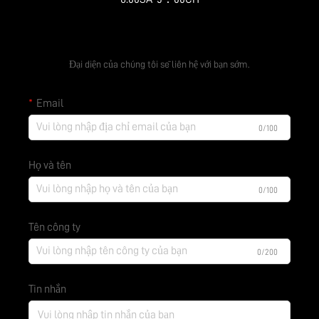
Nhận báo giá miễn phí
Đại diện của chúng tôi sẽ liên hệ với bạn sớm.
Email
0/100
Họ và tên
0/100
Tên công ty
0/200
Tin nhắn