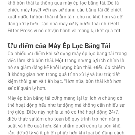
khô bùn thải là thông qua máy ép lọc băng tải. Đó là
chiếc máy tuyệt vời này sử dụng các băng tải để chiết
xuất nước từ bùn thải nhằm làm cho nó khô hơn và dễ
dàng xử lý hơn. Các nhà máy xử lý nước thải như Belt
Filter Press vì nó dễ vận hành và mang lại kết quả tốt.
Ưu điểm của Máy Ép Lọc Băng Tải
Có nhiều ưu điểm khi sử dụng máy ép lọc băng tải trong
việc làm khô bùn thải. Một trong những lợi ích chính là
nó sẽ giảm đáng kể khối lượng bùn thải. Điều đó chiếm
ít không gian hơn trong quá trình xử lý và lưu trữ, tiết
kiệm thời gian và tiền bạc. "Hơn nữa, bùn thải khô hơn
sẽ dễ quản lý hơn.
Máy ép bùn băng tải cũng mang lại lợi ích vì chúng có
thể hoạt động hầu như tự động mà không cần nhiều sự
trợ giúp. Điều này nghĩa là nó có thể hoạt động 24/7,
điều thực sự làm cho toàn bộ quy trình trở nên năng
suất và hiệu quả hơn. Sản phẩm cuối cùng là bùn khô,
rắn, dễ xử lý và ít phiền phức hơn khi loại bỏ đúng cách.