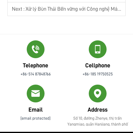
Next :
Xử lý Bùn Thải Bền vững với Công nghệ Máy Ép Lọc Băng Tải
Telephone
Cellphone
+86-514 87848766
+86-185 19750525
Email
Address
[email protected]
Số 10, đường Zhenye, thị trấn
Yangmiao, quận Hanjiang, thành phố
Yangzhou, tỉnh Giang Tô