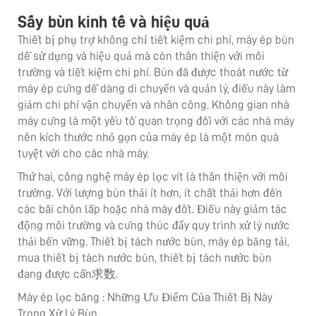
Sấy bùn kinh tế và hiệu quả
Thiết bị phụ trợ
không chỉ tiết kiệm chi phí, máy ép bùn
dễ sử dụng và hiệu quả mà còn thân thiện với môi
trường và tiết kiệm chi phí. Bùn đã được thoát nước từ
máy ép cũng dễ dàng di chuyển và quản lý, điều này làm
giảm chi phí vận chuyển và nhân công. Không gian nhà
máy cũng là một yếu tố quan trọng đối với các nhà máy
nên kích thước nhỏ gọn của máy ép là một món quà
tuyệt vời cho các nhà máy.
Thứ hai, công nghệ máy ép lọc vít là thân thiện với môi
trường. Với lượng bùn thải ít hơn, ít chất thải hơn đến
các bãi chôn lấp hoặc nhà máy đốt. Điều này giảm tác
động môi trường và cũng thúc đẩy quy trình xử lý nước
thải bền vững. Thiết bị tách nước bùn, máy ép băng tải,
mua thiết bị tách nước bùn, thiết bị tách nước bùn
đang được cần求数.
Máy ép lọc băng
: Những Ưu Điểm Của Thiết Bị Này
Trong Xử Lý Bùn