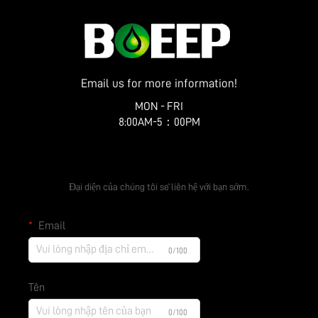
Email us for more information!
MON - FRI
8:00AM-5：00PM
Nhận Báo Giá Miễn Phí
Đại diện của chúng tôi sẽ liên hệ với bạn sớm.
Email
0/100
Tên
0/100