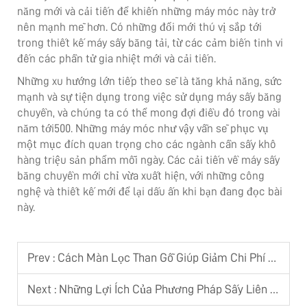
năng mới và cải tiến để khiến những máy móc này trở
nên mạnh mẽ hơn. Có những đổi mới thú vị sắp tới
trong thiết kế máy sấy băng tải, từ các cảm biến tinh vi
đến các phần tử gia nhiệt mới và cải tiến.
Những xu hướng lớn tiếp theo sẽ là tăng khả năng, sức
mạnh và sự tiện dụng trong việc sử dụng máy sấy băng
chuyền, và chúng ta có thể mong đợi điều đó trong vài
năm tới500. Những máy móc như vậy vẫn sẽ phục vụ
một mục đích quan trọng cho các ngành cần sấy khô
hàng triệu sản phẩm mỗi ngày. Các cải tiến về máy sấy
băng chuyền mới chỉ vừa xuất hiện, với những công
nghệ và thiết kế mới để lại dấu ấn khi bạn đang đọc bài
này.
Prev :
Cách Màn Lọc Than Gỗ Giúp Giảm Chi Phí Vận Hành Tại Các Nhà Máy Xử Lý Nước
Next :
Những Lợi Ích Của Phương Pháp Sấy Liên Tục Với Máy Sấy Băng