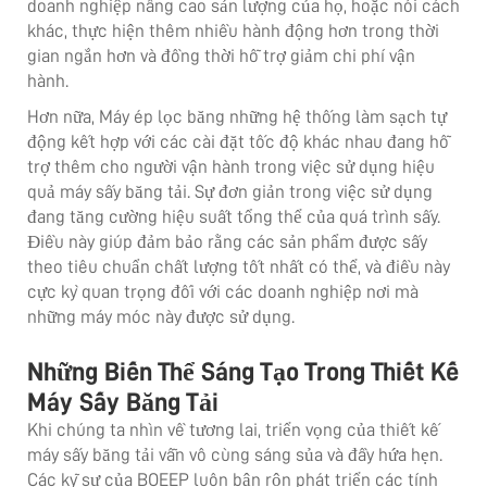
doanh nghiệp nâng cao sản lượng của họ, hoặc nói cách
khác, thực hiện thêm nhiều hành động hơn trong thời
gian ngắn hơn và đồng thời hỗ trợ giảm chi phí vận
hành.
Hơn nữa,
Máy ép lọc băng
những hệ thống làm sạch tự
động kết hợp với các cài đặt tốc độ khác nhau đang hỗ
trợ thêm cho người vận hành trong việc sử dụng hiệu
quả máy sấy băng tải. Sự đơn giản trong việc sử dụng
đang tăng cường hiệu suất tổng thể của quá trình sấy.
Điều này giúp đảm bảo rằng các sản phẩm được sấy
theo tiêu chuẩn chất lượng tốt nhất có thể, và điều này
cực kỳ quan trọng đối với các doanh nghiệp nơi mà
những máy móc này được sử dụng.
Những Biến Thể Sáng Tạo Trong Thiết Kế
Máy Sấy Băng Tải
Khi chúng ta nhìn về tương lai, triển vọng của thiết kế
máy sấy băng tải vẫn vô cùng sáng sủa và đầy hứa hẹn.
Các kỹ sư của BOEEP luôn bận rộn phát triển các tính