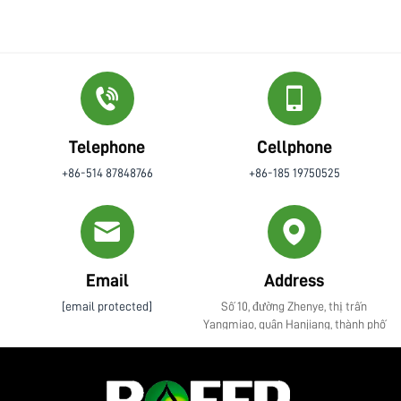
Telephone
Cellphone
+86-514 87848766
+86-185 19750525
Email
Address
[email protected]
Số 10, đường Zhenye, thị trấn
Yangmiao, quận Hanjiang, thành phố
Yangzhou, tỉnh Giang Tô