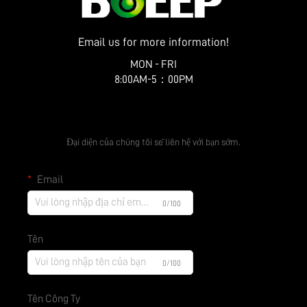
Email us for more information!
MON - FRI
8:00AM-5：00PM
Nhận Báo Giá Miễn Phí
Đại diện của chúng tôi sẽ liên hệ với bạn sớm.
Email
0/100
Tên
0/100
Tên Công Ty