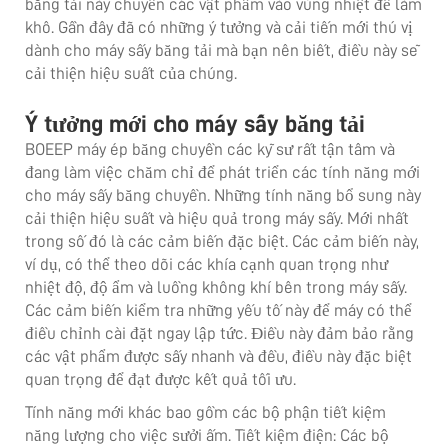
băng tải này chuyển các vật phẩm vào vùng nhiệt để làm
khô. Gần đây đã có những ý tưởng và cải tiến mới thú vị
dành cho máy sấy băng tải mà bạn nên biết, điều này sẽ
cải thiện hiệu suất của chúng.
Ý tưởng mới cho máy sấy băng tải
BOEEP
máy ép băng chuyền
các kỹ sư rất tận tâm và
đang làm việc chăm chỉ để phát triển các tính năng mới
cho máy sấy băng chuyền. Những tính năng bổ sung này
cải thiện hiệu suất và hiệu quả trong máy sấy. Mới nhất
trong số đó là các cảm biến đặc biệt. Các cảm biến này,
ví dụ, có thể theo dõi các khía cạnh quan trọng như
nhiệt độ, độ ẩm và luồng không khí bên trong máy sấy.
Các cảm biến kiểm tra những yếu tố này để máy có thể
điều chỉnh cài đặt ngay lập tức. Điều này đảm bảo rằng
các vật phẩm được sấy nhanh và đều, điều này đặc biệt
quan trọng để đạt được kết quả tối ưu.
Tính năng mới khác bao gồm các bộ phận tiết kiệm
năng lượng cho việc sưởi ấm. Tiết kiệm điện: Các bộ