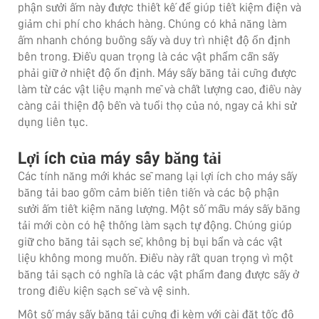
phận sưởi ấm này được thiết kế để giúp tiết kiệm điện và
giảm chi phí cho khách hàng. Chúng có khả năng làm
ấm nhanh chóng buồng sấy và duy trì nhiệt độ ổn định
bên trong. Điều quan trọng là các vật phẩm cần sấy
phải giữ ở nhiệt độ ổn định. Máy sấy băng tải cũng được
làm từ các vật liệu mạnh mẽ và chất lượng cao, điều này
càng cải thiện độ bền và tuổi thọ của nó, ngay cả khi sử
dụng liên tục.
Lợi ích của máy sấy băng tải
Các tính năng mới khác sẽ mang lại lợi ích cho máy sấy
băng tải bao gồm cảm biến tiên tiến và các bộ phận
sưởi ấm tiết kiệm năng lượng. Một số mẫu máy sấy băng
tải mới còn có hệ thống làm sạch tự động. Chúng giúp
giữ cho băng tải sạch sẽ, không bị bụi bẩn và các vật
liệu không mong muốn. Điều này rất quan trọng vì một
băng tải sạch có nghĩa là các vật phẩm đang được sấy ở
trong điều kiện sạch sẽ và vệ sinh.
Một số máy sấy băng tải cũng đi kèm với cài đặt tốc độ