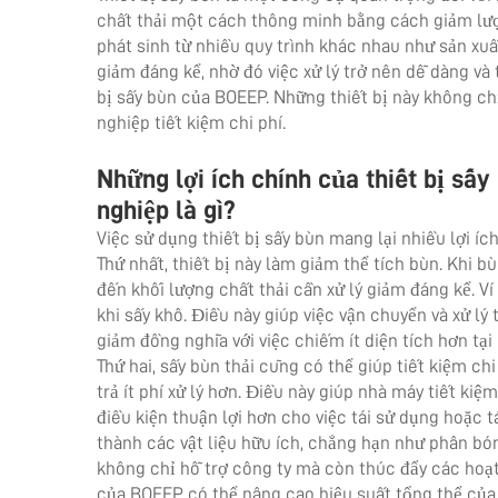
chất thải một cách thông minh bằng cách giảm lượng
phát sinh từ nhiều quy trình khác nhau như sản xuất
giảm đáng kể, nhờ đó việc xử lý trở nên dễ dàng và
bị sấy bùn của BOEEP. Những thiết bị này không c
nghiệp tiết kiệm chi phí.
Những lợi ích chính của thiết bị sấy
nghiệp là gì?
Việc sử dụng thiết bị sấy bùn mang lại nhiều lợi ích
Thứ nhất, thiết bị này làm giảm thể tích bùn. Khi b
đến khối lượng chất thải cần xử lý giảm đáng kể. V
khi sấy khô. Điều này giúp việc vận chuyển và xử lý
giảm đồng nghĩa với việc chiếm ít diện tích hơn tại
Thứ hai,
sấy bùn thải
cũng có thể giúp tiết kiệm chi 
trả ít phí xử lý hơn. Điều này giúp nhà máy tiết kiệm
điều kiện thuận lợi hơn cho việc tái sử dụng hoặc 
thành các vật liệu hữu ích, chẳng hạn như phân bón
không chỉ hỗ trợ công ty mà còn thúc đẩy các hoạt
của BOEEP có thể nâng cao hiệu suất tổng thể của 