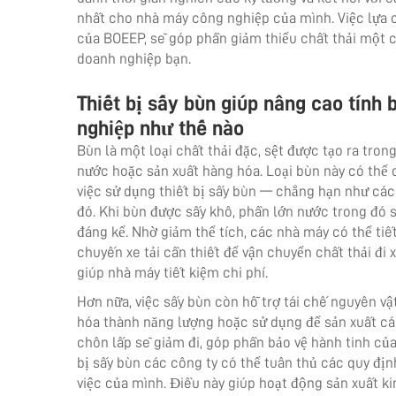
nhất cho nhà máy công nghiệp của mình. Việc lựa 
của BOEEP, sẽ góp phần giảm thiểu chất thải một c
doanh nghiệp bạn.
Thiết bị sấy bùn giúp nâng cao tính
nghiệp như thế nào
Bùn là một loại chất thải đặc, sệt được tạo ra tron
nước hoặc sản xuất hàng hóa. Loại bùn này có thể c
việc sử dụng thiết bị sấy bùn — chẳng hạn như cá
đó. Khi bùn được sấy khô, phần lớn nước trong đó s
đáng kể. Nhờ giảm thể tích, các nhà máy có thể tiế
chuyến xe tải cần thiết để vận chuyển chất thải đi
giúp nhà máy tiết kiệm chi phí.
Hơn nữa, việc sấy bùn còn hỗ trợ tái chế nguyên vậ
hóa thành năng lượng hoặc sử dụng để sản xuất các
chôn lấp sẽ giảm đi, góp phần bảo vệ hành tinh củ
bị sấy bùn
các công ty có thể tuân thủ các quy đị
việc của mình. Điều này giúp hoạt động sản xuất ki