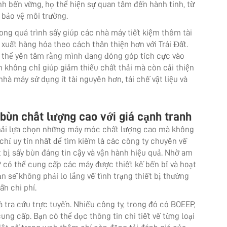
nh bền vững, họ thể hiện sự quan tâm đến hành tinh, từ
bảo vệ môi trường.
ong quá trình sấy giúp các nhà máy tiết kiệm thêm tài
 xuất hàng hóa theo cách thân thiện hơn với Trái Đất.
ó thể yên tâm rằng mình đang đóng góp tích cực vào
ùn không chỉ giúp giảm thiểu chất thải mà còn cải thiện
nhà máy sử dụng ít tài nguyên hơn, tái chế vật liệu và
 bùn chất lượng cao với giá cạnh tranh
 phải lựa chọn những máy móc chất lượng cao mà không
chỉ uy tín nhất để tìm kiếm là các công ty chuyên về
t bị sấy bùn đáng tin cậy và vận hành hiệu quả. Nhờ am
EP có thể cung cấp các máy được thiết kế bền bỉ và hoạt
n sẽ không phải lo lắng về tình trạng thiết bị thường
ẫn chi phí.
à tra cứu trực tuyến. Nhiều công ty, trong đó có BOEEP,
ng cấp. Bạn có thể đọc thông tin chi tiết về từng loại