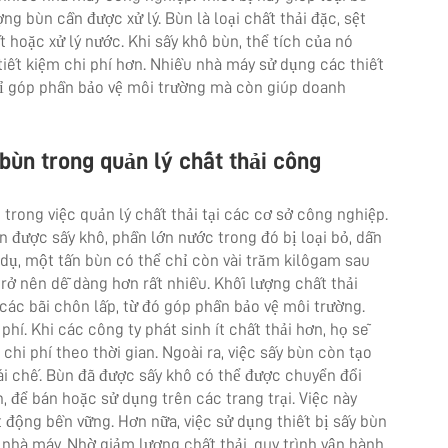
 bùn cần được xử lý. Bùn là loại chất thải đặc, sệt
 hoặc xử lý nước. Khi sấy khô bùn, thể tích của nó
 tiết kiệm chi phí hơn. Nhiều nhà máy sử dụng các thiết
hỉ góp phần bảo vệ môi trường mà còn giúp doanh
 bùn trong quản lý chất thải công
 trong việc quản lý chất thải tại các cơ sở công nghiệp.
ùn được sấy khô, phần lớn nước trong đó bị loại bỏ, dẫn
í dụ, một tấn bùn có thể chỉ còn vài trăm kilôgam sau
 trở nên dễ dàng hơn rất nhiều. Khối lượng chất thải
 các bãi chôn lấp, từ đó góp phần bảo vệ môi trường.
phí. Khi các công ty phát sinh ít chất thải hơn, họ sẽ
 chi phí theo thời gian. Ngoài ra, việc sấy bùn còn tạo
tái chế. Bùn đã được sấy khô có thể được chuyển đổi
, để bán hoặc sử dụng trên các trang trại. Việc này
 động bền vững. Hơn nữa, việc sử dụng thiết bị sấy bùn
nhà máy. Nhờ giảm lượng chất thải, quy trình vận hành