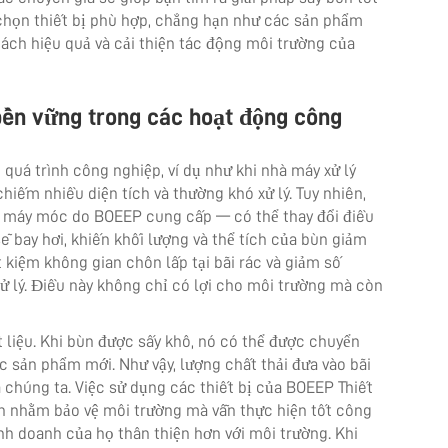
chọn thiết bị phù hợp, chẳng hạn như các sản phẩm
ách hiệu quả và cải thiện tác động môi trường của
 bền vững trong các hoạt động công
g quá trình công nghiệp, ví dụ như khi nhà máy xử lý
hiếm nhiều diện tích và thường khó xử lý. Tuy nhiên,
c máy móc do BOEEP cung cấp — có thể thay đổi điều
ẽ bay hơi, khiến khối lượng và thể tích của bùn giảm
t kiệm không gian chôn lấp tại bãi rác và giảm số
 xử lý. Điều này không chỉ có lợi cho môi trường mà còn
t liệu. Khi bùn được sấy khô, nó có thể được chuyển
 sản phẩm mới. Như vậy, lượng chất thải đưa vào bãi
a chúng ta. Việc sử dụng các thiết bị của BOEEP
Thiết
nh nhằm bảo vệ môi trường mà vẫn thực hiện tốt công
nh doanh của họ thân thiện hơn với môi trường. Khi