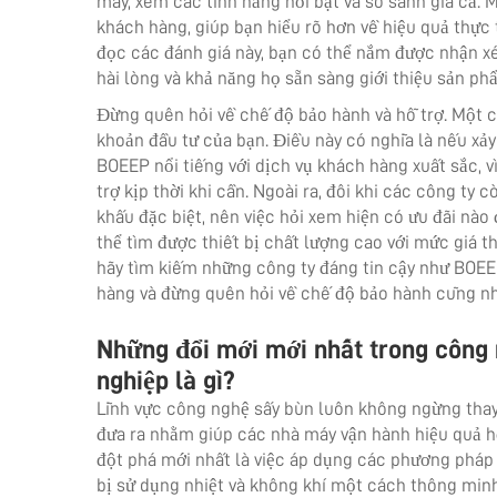
máy, xem các tính năng nổi bật và so sánh giá cả. 
khách hàng, giúp bạn hiểu rõ hơn về hiệu quả thực 
đọc các đánh giá này, bạn có thể nắm được nhận x
hài lòng và khả năng họ sẵn sàng giới thiệu sản p
Đừng quên hỏi về chế độ bảo hành và hỗ trợ. Một c
khoản đầu tư của bạn. Điều này có nghĩa là nếu xảy 
BOEEP nổi tiếng với dịch vụ khách hàng xuất sắc, 
trợ kịp thời khi cần. Ngoài ra, đôi khi các công ty
khấu đặc biệt, nên việc hỏi xem hiện có ưu đãi nào
thể tìm được thiết bị chất lượng cao với mức giá th
hãy tìm kiếm những công ty đáng tin cậy như BOEEP
hàng và đừng quên hỏi về chế độ bảo hành cũng nh
Những đổi mới mới nhất trong công
nghiệp là gì?
Lĩnh vực công nghệ sấy bùn luôn không ngừng thay 
đưa ra nhằm giúp các nhà máy vận hành hiệu quả h
đột phá mới nhất là việc áp dụng các phương pháp s
bị sử dụng nhiệt và không khí một cách thông minh