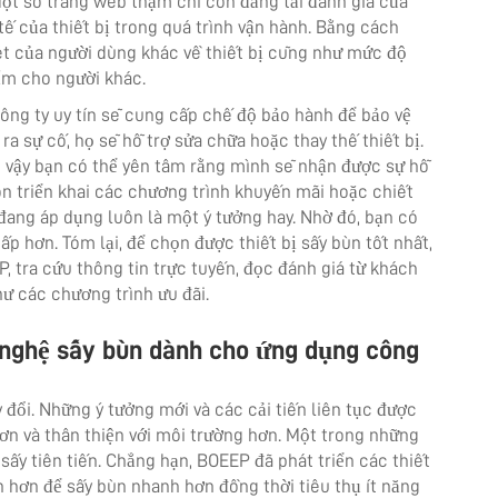
Một số trang web thậm chí còn đăng tải đánh giá của
tế của thiết bị trong quá trình vận hành. Bằng cách
ét của người dùng khác về thiết bị cũng như mức độ
hẩm cho người khác.
ông ty uy tín sẽ cung cấp chế độ bảo hành để bảo vệ
ra sự cố, họ sẽ hỗ trợ sửa chữa hoặc thay thế thiết bị.
vì vậy bạn có thể yên tâm rằng mình sẽ nhận được sự hỗ
 còn triển khai các chương trình khuyến mãi hoặc chiết
 đang áp dụng luôn là một ý tưởng hay. Nhờ đó, bạn có
ấp hơn. Tóm lại, để chọn được thiết bị sấy bùn tốt nhất,
, tra cứu thông tin trực tuyến, đọc đánh giá từ khách
ư các chương trình ưu đãi.
 nghệ sấy bùn dành cho ứng dụng công
đổi. Những ý tưởng mới và các cải tiến liên tục được
ơn và thân thiện với môi trường hơn. Một trong những
ấy tiên tiến. Chẳng hạn, BOEEP đã phát triển các thiết
 hơn để sấy bùn nhanh hơn đồng thời tiêu thụ ít năng