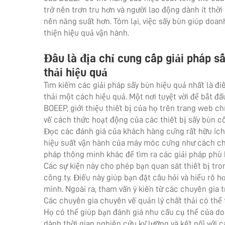
trở nên trơn tru hơn và người lao động dành ít thời
nên năng suất hơn. Tóm lại, việc sấy bùn giúp doanh
thiện hiệu quả vận hành.
Đâu là địa chỉ cung cấp giải pháp s
thải hiệu quả
Tìm kiếm các giải pháp sấy bùn hiệu quả nhất là đi
thải một cách hiệu quả. Một nơi tuyệt vời để bắt đầ
BOEEP, giới thiệu thiết bị của họ trên trang web chí
về cách thức hoạt động của các
thiết bị sấy bùn
cô
Đọc các đánh giá của khách hàng cũng rất hữu ích.
hiệu suất vận hành của máy móc cũng như cách ch
pháp thông minh khác để tìm ra các giải pháp phù 
Các sự kiện này cho phép bạn quan sát thiết bị tron
công ty. Điều này giúp bạn đặt câu hỏi và hiểu rõ 
mình. Ngoài ra, tham vấn ý kiến từ các chuyên gia
Các chuyên gia chuyên về quản lý chất thải có thể 
Họ có thể giúp bạn đánh giá nhu cầu cụ thể của doa
dành thời gian nghiên cứu kỹ lưỡng và kết nối với c