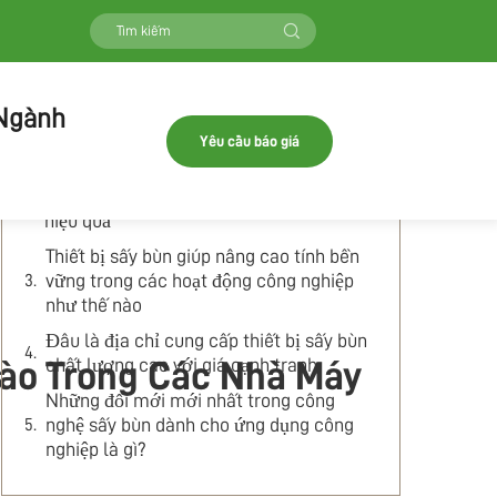
Mục lục
Những lợi ích chính của thiết bị sấy bùn
 Ngành
trong quản lý chất thải công nghiệp là gì?
Yêu cầu báo giá
Đâu là địa chỉ cung cấp giải pháp sấy
bùn tốt nhất nhằm giảm thiểu chất thải
hiệu quả
Thiết bị sấy bùn giúp nâng cao tính bền
vững trong các hoạt động công nghiệp
như thế nào
Đâu là địa chỉ cung cấp thiết bị sấy bùn
chất lượng cao với giá cạnh tranh
Nào Trong Các Nhà Máy
Những đổi mới mới nhất trong công
nghệ sấy bùn dành cho ứng dụng công
nghiệp là gì?