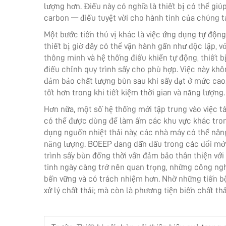
lượng hơn. Điều này có nghĩa là thiết bị có thể giú
carbon — điều tuyệt vời cho hành tinh của chúng t
Một bước tiến thú vị khác là việc ứng dụng tự động
thiết bị giờ đây có thể vận hành gần như độc lập, v
thông minh và hệ thống điều khiển tự động, thiết 
điều chỉnh quy trình sấy cho phù hợp. Việc này kh
đảm bảo chất lượng bùn sau khi sấy đạt ở mức cao
tốt hơn trong khi tiết kiệm thời gian và năng lượng.
Hơn nữa, một số hệ thống mới tập trung vào việc tái
có thể được dùng để làm ấm các khu vực khác tron
dụng nguồn nhiệt thải này, các nhà máy có thể nâng
năng lượng. BOEEP đang dẫn đầu trong các đổi mới
trình sấy bùn đồng thời vẫn đảm bảo thân thiện với
tinh ngày càng trở nên quan trọng, những công ng
bền vững và có trách nhiệm hơn. Nhờ những tiến bộ
xử lý chất thải; mà còn là phương tiện biến chất th