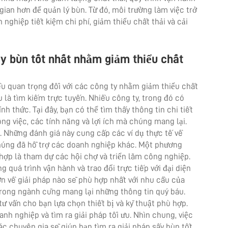
 gian hơn để quản lý bùn. Từ đó, môi trường làm việc trở
 nghiệp tiết kiệm chi phí, giảm thiểu chất thải và cải
ấy bùn tốt nhất nhằm giảm thiểu chất
ều quan trọng đối với các công ty nhằm giảm thiểu chất
u là tìm kiếm trực tuyến. Nhiều công ty, trong đó có
nh thức. Tại đây, bạn có thể tìm thấy thông tin chi tiết
ng việc, các tính năng và lợi ích mà chúng mang lại.
 Những đánh giá này cung cấp các ví dụ thực tế về
úng đã hỗ trợ các doanh nghiệp khác. Một phương
hợp là tham dự các hội chợ và triển lãm công nghiệp.
g quá trình vận hành và trao đổi trực tiếp với đại diện
hơn về giải pháp nào sẽ phù hợp nhất với nhu cầu của
 trong ngành cũng mang lại những thông tin quý báu.
tư vấn cho bạn lựa chọn thiết bị và kỹ thuật phù hợp.
nh nghiệp và tìm ra giải pháp tối ưu. Nhìn chung, việc
ác chuyên gia sẽ giúp bạn tìm ra giải pháp sấy bùn tốt