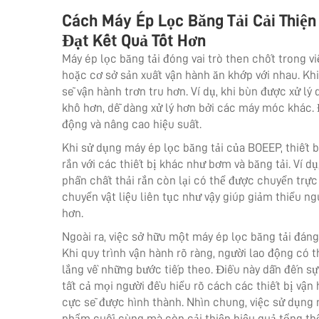
Cách Máy Ép Lọc Băng Tải Cải Thiện
Đạt Kết Quả Tốt Hơn
Máy ép lọc băng tải đóng vai trò then chốt trong
hoặc cơ sở sản xuất vận hành ăn khớp với nhau. Khi
sẽ vận hành trơn tru hơn. Ví dụ, khi bùn được xử lý 
khô hơn, dễ dàng xử lý hơn bởi các máy móc khác. 
động và nâng cao hiệu suất.
Khi sử dụng máy ép lọc băng tải của BOEEP, thiết bị
rắn với các thiết bị khác như bơm và băng tải. Ví dụ
phần chất thải rắn còn lại có thể được chuyển trực 
chuyển vật liệu liên tục như vậy giúp giảm thiểu ng
hơn.
Ngoài ra, việc sở hữu một máy ép lọc băng tải đán
Khi quy trình vận hành rõ ràng, người lao động có 
lắng về những bước tiếp theo. Điều này dẫn đến sự
tất cả mọi người đều hiểu rõ cách các thiết bị vận
cực sẽ được hình thành. Nhìn chung, việc sử dụng 
phẩm cuối cùng mà còn cải thiện hiệu quả tổng thể