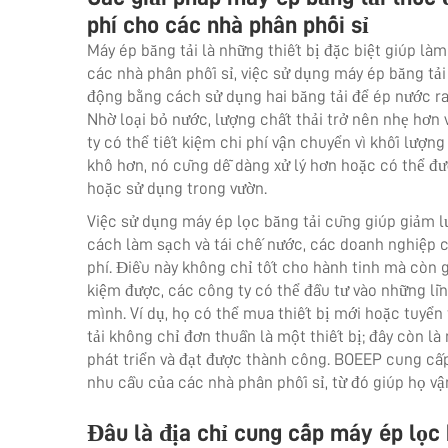
phí cho các nhà phân phối sỉ
Máy ép băng tải là những thiết bị đặc biệt giúp làm
các nhà phân phối sỉ, việc sử dụng máy ép băng tải 
động bằng cách sử dụng hai băng tải để ép nước r
Nhờ loại bỏ nước, lượng chất thải trở nên nhẹ hơn 
ty có thể tiết kiệm chi phí vận chuyển vì khối lượ
khô hơn, nó cũng dễ dàng xử lý hơn hoặc có thể đ
hoặc sử dụng trong vườn.
Việc sử dụng máy ép lọc băng tải cũng giúp giảm 
cách làm sạch và tái chế nước, các doanh nghiệp c
phí. Điều này không chỉ tốt cho hành tinh mà còn g
kiệm được, các công ty có thể đầu tư vào những lĩ
mình. Ví dụ, họ có thể mua thiết bị mới hoặc tuyể
tải không chỉ đơn thuần là một thiết bị; đây còn l
phát triển và đạt được thành công. BOEEP cung cấp
nhu cầu của các nhà phân phối sỉ, từ đó giúp họ vận
Đâu là địa chỉ cung cấp máy ép lọc