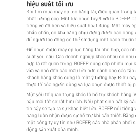
hiệu suất tối ưu
Khi tìm mua máy ép lọc băng tải, điều quan trọng l
chất lượng cao. Một lựa chọn tuyệt vời là BOEEP. C
tiếng về độ bền và hiệu suất hoạt động. Một máy ép
chắc chắn, có khả năng chịu đựng được các công v
để người lao động có thể sử dụng một cách thuận 
Để chọn được máy ép lọc băng tải phù hợp, các nh
suất yêu cầu. Các doanh nghiệp khác nhau có nhu c
hợp là rất quan trọng. BOEEP cung cấp nhiều loại
vừa và nhỏ đến các mẫu lớn hơn dành cho các tập đ
khách hàng khác cũng là một ý tưởng hay. Điều này
thực tế của người dùng và lựa chọn được thiết bị 
Một yếu tố quan trọng khác là hỗ trợ khách hàng.
hậu mãi tốt sẽ rất hữu ích. Nếu phát sinh bất kỳ câ
tin cậy sẽ tạo ra sự khác biệt lớn. BOEEP nổi tiến
hàng luôn nhận được sự hỗ trợ khi cần thiết. Bằng
một công ty uy tín như BOEEP, các nhà phân phối sỉ
động sản xuất của mình.