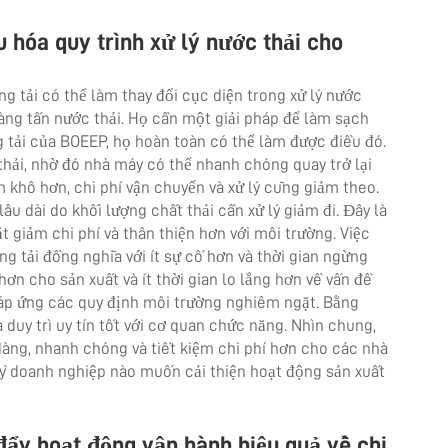
u hóa quy trình xử lý nước thải cho
ng tải có thể làm thay đổi cục diện trong xử lý nước
hàng tấn nước thải. Họ cần một giải pháp để làm sạch
 tải của BOEEP, họ hoàn toàn có thể làm được điều đó.
hải, nhờ đó nhà máy có thể nhanh chóng quay trở lại
m khô hơn, chi phí vận chuyển và xử lý cũng giảm theo.
âu dài do khối lượng chất thải cần xử lý giảm đi. Đây là
 giảm chi phí và thân thiện hơn với môi trường. Việc
g tải đồng nghĩa với ít sự cố hơn và thời gian ngừng
hơn cho sản xuất và ít thời gian lo lắng hơn về vấn đề
áp ứng các quy định môi trường nghiêm ngặt. Bằng
à duy trì uy tín tốt với cơ quan chức năng. Nhìn chung,
dàng, nhanh chóng và tiết kiệm chi phí hơn cho các nhà
kỳ doanh nghiệp nào muốn cải thiện hoạt động sản xuất
đẩy hoạt động vận hành hiệu quả về chi