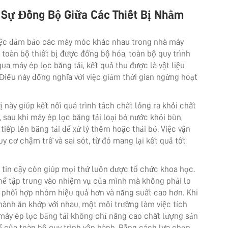
 Sự Đồng Bộ Giữa Các Thiết Bị Nhằm
 việc đảm bảo các máy móc khác nhau trong nhà máy
 toàn bộ thiết bị được đồng bộ hóa, toàn bộ quy trình
qua máy ép lọc băng tải, kết quả thu được là vật liệu
Điều này đồng nghĩa với việc giảm thời gian ngừng hoạt
 này giúp kết nối quá trình tách chất lỏng ra khỏi chất
, sau khi máy ép lọc băng tải loại bỏ nước khỏi bùn,
tiếp lên băng tải để xử lý thêm hoặc thải bỏ. Việc vận
uy cơ chậm trễ và sai sót, từ đó mang lại kết quả tốt
g tin cậy còn giúp mọi thứ luôn được tổ chức khoa học.
thể tập trung vào nhiệm vụ của mình mà không phải lo
 phối hợp nhóm hiệu quả hơn và năng suất cao hơn. Khi
 hành ăn khớp với nhau, một môi trường làm việc tích
máy ép lọc băng tải không chỉ nâng cao chất lượng sản
 của toàn bộ quy trình vận hành. Bằng cách lựa chọn