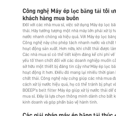
Công nghệ Máy ép lọc băng tải tối ư
khách hàng mua buôn
Đối với các nhà mua sỉ, việc sử dụng Máy ép lọc bă
thải. Hãy tưởng tượng một nhà máy lớn phải xử lý 
nước nhanh chóng và hiệu quả. Với Máy ép lọc băng
Công nghệ này cho phép tách nhanh nước và chất t
hoạt động sản xuất. Hơn nữa, khi chất thải được là
Các nhà mua sỉ có thể tiết kiệm đáng kể chi phí về l
yếu tố then chốt đối với các doanh nghiệp muốn cắt
sở hữu một thiết bị đáng tin cậy như Máy ép lọc băn
hoạt động ít hơn. Điều đó mang lại nhiều thời gian 
chất thải. Công nghệ này cũng giúp các nhà mua đ
cách xử lý nước hiệu quả, họ có thể tránh bị phạt v
BOEEP's
belt filter
Máy ép giúp xử lý nước thải dễ 
mua sỉ. Đây là lựa chọn thông minh dành cho bất 
kinh doanh và góp phần bảo vệ hành tinh.
Các giải pháp máy ép băng tải thúc 