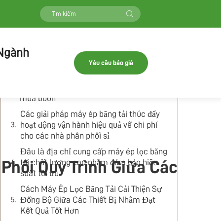
Mục lục
Bộ ép lọc băng tải là gì và cách nó nâng
 Ngành
cao hiệu quả quy trình?
Yêu cầu báo giá
Công nghệ Máy ép lọc băng tải tối ưu hóa
quy trình xử lý nước thải cho khách hàng
mua buôn
Các giải pháp máy ép băng tải thúc đẩy
hoạt động vận hành hiệu quả về chi phí
cho các nhà phân phối sỉ
Đâu là địa chỉ cung cấp máy ép lọc băng
tải chất lượng cao nhằm đảm bảo hiệu
 Phối Quy Trình Giữa Các
suất tối ưu
Cách Máy Ép Lọc Băng Tải Cải Thiện Sự
Đồng Bộ Giữa Các Thiết Bị Nhằm Đạt
Kết Quả Tốt Hơn