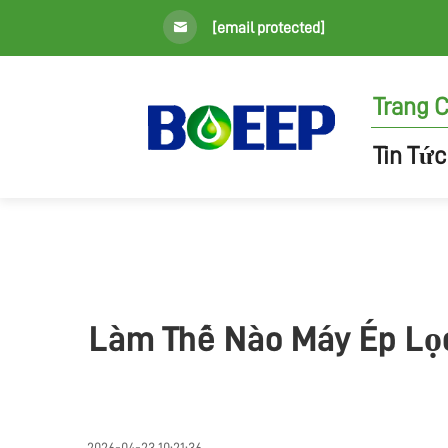
[email protected]
Trang 
Tin Tức
Làm Thế Nào Máy Ép Lọc 