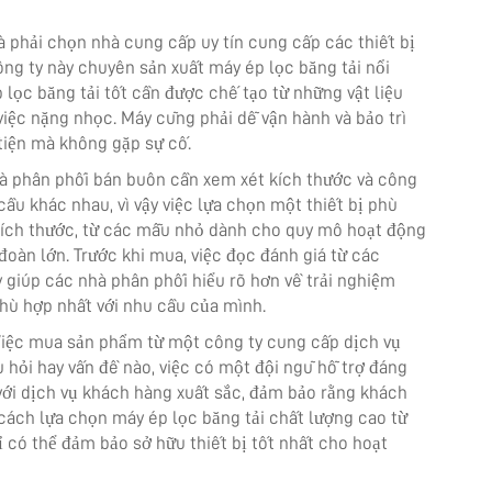
à phải chọn nhà cung cấp uy tín cung cấp các thiết bị
ông ty này chuyên sản xuất máy ép lọc băng tải nổi
 lọc băng tải tốt cần được chế tạo từ những vật liệu
iệc nặng nhọc. Máy cũng phải dễ vận hành và bảo trì
tiện mà không gặp sự cố.
à phân phối bán buôn cần xem xét kích thước và công
ầu khác nhau, vì vậy việc lựa chọn một thiết bị phù
 kích thước, từ các mẫu nhỏ dành cho quy mô hoạt động
oàn lớn. Trước khi mua, việc đọc đánh giá từ các
 giúp các nhà phân phối hiểu rõ hơn về trải nghiệm
phù hợp nhất với nhu cầu của mình.
 Việc mua sản phẩm từ một công ty cung cấp dịch vụ
u hỏi hay vấn đề nào, việc có một đội ngũ hỗ trợ đáng
g với dịch vụ khách hàng xuất sắc, đảm bảo rằng khách
 cách lựa chọn máy ép lọc băng tải chất lượng cao từ
 có thể đảm bảo sở hữu thiết bị tốt nhất cho hoạt