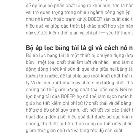
để ép loại bỏ phần chất lỏng ra khỏi bùn, tức là hỗ
vai trò quan trọng trong nhiều ngành công nghiệp, 
như nhà máy hoặc trạm xử lý. BOEEP sản xuất các t
hiệu quả và giúp các thiết bị khác phối hợp vận hàn
này sẽ tiết kiệm thời gian và chi phí — yếu tố then
Bộ ép lọc băng tải là gì và cách nó 
Bộ ép lọc băng tải là một thiết bị chuyên dụng được
bùn—một loại chất thải ẩm ướt và nhão—and làm c
động đồng thời; khi bùn đi qua khe giữa hai băng tả
lượng lớn nước, để lại phía sau một khối chất thải 
lý. Ví dụ, nếu một nhà máy phát sinh lượng chất th
chúng có thể giảm lượng chất thải cần xử lý. Nói 
lọc băng tải của BOEEP, họ có thể làm sạch nước hi
giúp họ tiết kiệm chi phí xử lý chất thải và dễ dà
hỗ trợ điều phối quy trình, kết nối tốt với các thiế
hoạt động đồng bộ, hiệu quả đạt được sẽ cao hơn 
chóng, thì thiết bị tiếp theo cũng có thể xử lý phầ
giảm thời gian chờ đợi và tăng tốc độ sản xuất.