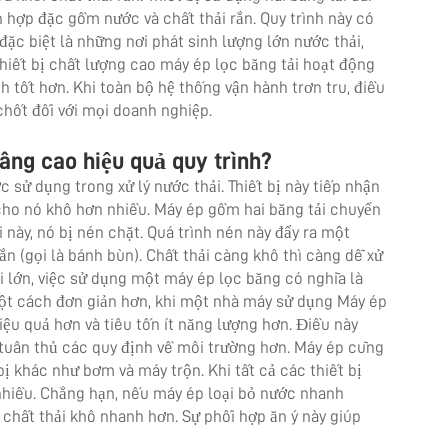
n hợp đặc gồm nước và chất thải rắn. Quy trình này có
đặc biệt là những nơi phát sinh lượng lớn nước thải,
hiết bị chất lượng cao
máy ép lọc băng tải
hoạt động
h tốt hơn. Khi toàn bộ hệ thống vận hành trơn tru, điều
 chốt đối với mọi doanh nghiệp.
nâng cao hiệu quả quy trình?
 sử dụng trong xử lý nước thải. Thiết bị này tiếp nhận
ho nó khô hơn nhiều. Máy ép gồm hai băng tải chuyển
i này, nó bị nén chặt. Quá trình nén này đẩy ra một
rắn (gọi là bánh bùn). Chất thải càng khô thì càng dễ xử
ải lớn, việc sử dụng một
máy ép lọc băng
có nghĩa là
một cách đơn giản hơn, khi một nhà máy sử dụng Máy ép
ệu quả hơn và tiêu tốn ít năng lượng hơn. Điều này
ng tuân thủ các quy định về môi trường hơn. Máy ép cũng
t bị khác như bơm và máy trộn. Khi tất cả các thiết bị
nhiều. Chẳng hạn, nếu máy ép loại bỏ nước nhanh
n chất thải khô nhanh hơn. Sự phối hợp ăn ý này giúp