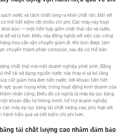
 sạch nước và tách chất lỏng ra khỏi chất rắn. Đối với
có thể tiết kiệm rất nhiều chi phí. Các máy này hoạt
a khỏi bùn — một hỗn hợp gồm chất thải rắn và nước.
và dễ xử lý hơn. Điều này đồng nghĩa với việc các công
ng hàng hóa cần vận chuyển giảm đi. Khi bùn được làm
ược chuyển thành phân compost, sau đó có thể bán
lượng chất thải mà một doanh nghiệp phát sinh. Bằng
ó thể tái sử dụng nguồn nước này thay vì xả bỏ lãng
iúp cắt giảm hóa đơn tiền nước. Với khoản tiền tiết
nh vực quan trọng khác trong hoạt động kinh doanh của
n thêm nhân công. Điều đó có nghĩa là máy ép lọc băng
à một khoản đầu tư thông minh, hỗ trợ doanh nghiệp
 các máy ép lọc băng tải chất lượng cao, phù hợp với
 hành hiệu quả và tiết kiệm chi phí hơn.
 băng tải chất lượng cao nhằm đảm bảo