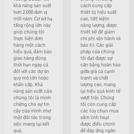
khả năng sản xuất
cách cung cấp
hơn 2.000 đơn vị
thiết bị hiệu suất
mỗi năm. Cơ sở hạ
cao, tiết kiệm
tầng rộng lớn này
năng lượng, được
giúp chúng tôi
thiết kế để giảm
thực hiện đơn
chi phí vận hành và
hàng một cách
bảo trì. Các giải
hiệu quả, đảm bảo
pháp của chúng
giao hàng đúng
tôi đạt được sự
thời hạn ngay cả
cân bằng hoàn hảo
đối với các dự án
giữa giá cả cạnh
quy mô lớn hoặc
tranh và chất
khẩn cấp. Khả
lượng cao, mang
năng sản xuất của
lại hiệu quả kinh tế
chúng tôi là minh
vượt trội. Chúng
chứng cho sự tin
tôi còn cung cấp
cậy của mình như
các tùy chọn mua
một đối tác trong
sắm linh hoạt
việc mang lại kết
được điều chỉnh
quả.
để đáp ứng ngân