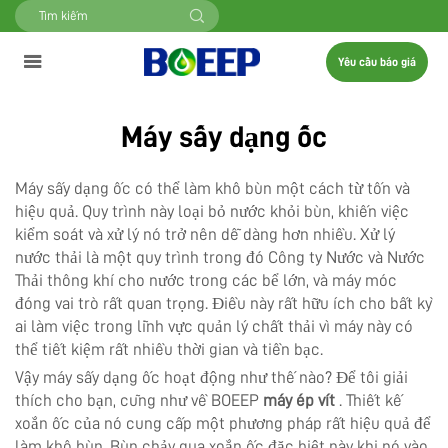
Yêu cầu báo giá
Máy sấy dạng ốc
Máy sấy dạng ốc có thể làm khô bùn một cách từ tốn và
hiệu quả. Quy trình này loại bỏ nước khỏi bùn, khiến việc
kiểm soát và xử lý nó trở nên dễ dàng hơn nhiều. Xử lý
nước thải là một quy trình trong đó Công ty Nước và Nước
Thải thông khí cho nước trong các bể lớn, và máy móc
đóng vai trò rất quan trọng. Điều này rất hữu ích cho bất kỳ
ai làm việc trong lĩnh vực quản lý chất thải vì máy này có
thể tiết kiệm rất nhiều thời gian và tiền bạc.
Vậy máy sấy dạng ốc hoạt động như thế nào? Để tôi giải
thích cho bạn, cũng như về BOEEP
máy ép vít
. Thiết kế
xoắn ốc của nó cung cấp một phương pháp rất hiệu quả để
làm khô bùn. Bùn chảy qua xoắn ốc đặc biệt này khi nó vào