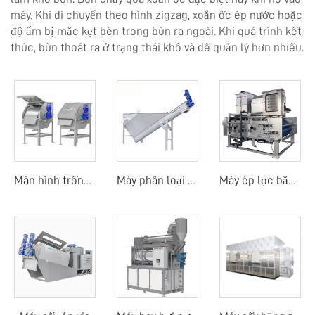
máy. Khi di chuyển theo hình zigzag, xoắn ốc ép nước hoặc
độ ẩm bị mắc kẹt bên trong bùn ra ngoài. Khi quá trình kết
thúc, bùn thoát ra ở trạng thái khô và dễ quản lý hơn nhiều.
Màn hình trống quay ngoài
Máy phân loại cát
Máy ép lọc băng tải trống quay