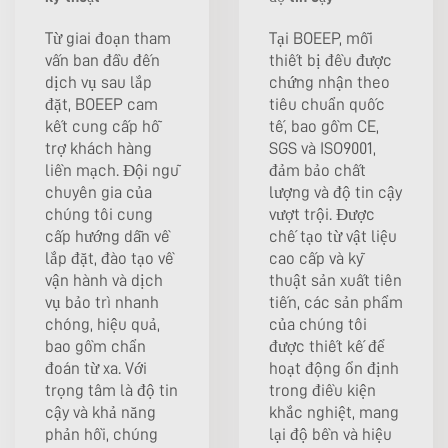
Từ giai đoạn tham
Tại BOEEP, mỗi
vấn ban đầu đến
thiết bị đều được
dịch vụ sau lắp
chứng nhận theo
đặt, BOEEP cam
tiêu chuẩn quốc
kết cung cấp hỗ
tế, bao gồm CE,
trợ khách hàng
SGS và ISO9001,
liền mạch. Đội ngũ
đảm bảo chất
chuyên gia của
lượng và độ tin cậy
chúng tôi cung
vượt trội. Được
cấp hướng dẫn về
chế tạo từ vật liệu
lắp đặt, đào tạo về
cao cấp và kỹ
vận hành và dịch
thuật sản xuất tiên
vụ bảo trì nhanh
tiến, các sản phẩm
chóng, hiệu quả,
của chúng tôi
bao gồm chẩn
được thiết kế để
đoán từ xa. Với
hoạt động ổn định
trọng tâm là độ tin
trong điều kiện
cậy và khả năng
khắc nghiệt, mang
phản hồi, chúng
lại độ bền và hiệu