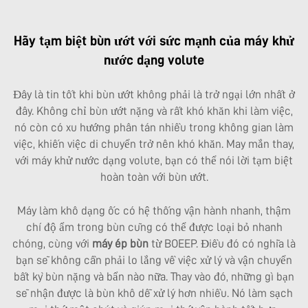
Hãy tạm biệt bùn ướt với sức mạnh của máy khử
nước dạng volute
Đây là tin tốt khi bùn ướt không phải là trở ngại lớn nhất ở
đây. Không chỉ bùn ướt nặng và rất khó khăn khi làm việc,
nó còn có xu hướng phân tán nhiều trong không gian làm
việc, khiến việc di chuyển trở nên khó khăn. May mắn thay,
với máy khử nước dạng volute, bạn có thể nói lời tạm biệt
hoàn toàn với bùn ướt.
Máy làm khô dạng ốc có hệ thống vận hành nhanh, thậm
chí độ ẩm trong bùn cũng có thể được loại bỏ nhanh
chóng, cùng với
máy ép bùn
từ BOEEP. Điều đó có nghĩa là
bạn sẽ không cần phải lo lắng về việc xử lý và vận chuyển
bất kỳ bùn nặng và bẩn nào nữa. Thay vào đó, những gì bạn
sẽ nhận được là bùn khô dễ xử lý hơn nhiều. Nó làm sạch