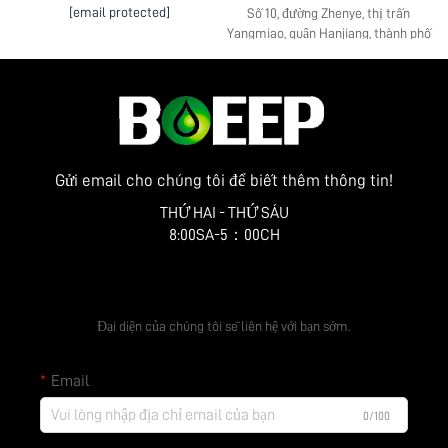
[email protected]
Số 10, đường Zhenye, thị trấn
Yangmiao, quận Hanjiang, thành phố
Yangzhou, tỉnh Giang Tô
Gửi email cho chúng tôi để biết thêm thông tin!
THỨ HAI - THỨ SÁU
8:00SA-5：00CH
Nhận báo giá miễn phí
Đại diện của chúng tôi sẽ liên hệ với bạn sớm.
Email
0/100