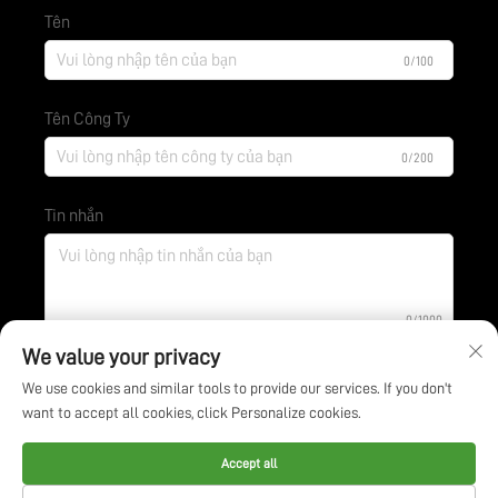
Tên
0/100
Tên Công Ty
0/200
Tin nhắn
0/1000
We value your privacy
We use cookies and similar tools to provide our services. If you don't
Gửi
want to accept all cookies, click Personalize cookies.
Bản quyền © Công ty Công nghệ Bảo vệ Môi trường BOE
Accept all
Giang Tô. Tất cả các quyền được bảo lưu -
Chính sách bảo