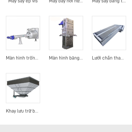
Máy sấy ép vis
Máy bay hơi nước thải
Máy sấy băng tải nhiệt độ thấp bằng bơm nhiệt
Màn hình trống quay mịn
Màn hình băng dòng trung tâm
Lưới chắn thanh mảnh
Khay lưu trữ bùn