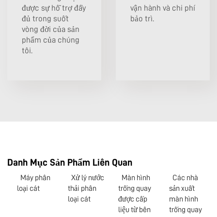
được sự hỗ trợ đầy
vận hành và chi phí
đủ trong suốt
bảo trì.
vòng đời của sản
phẩm của chúng
tôi.
Danh Mục Sản Phẩm Liên Quan
Máy phân
Xử lý nước
Màn hình
Các nhà
loại cát
thải phân
trống quay
sản xuất
loại cát
được cấp
màn hình
liệu từ bên
trống quay