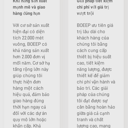
Khả năng sản xuất
Giải pháp tiết kiệm
mạnh mẽ và giao
chi phí với giá trị
hàng đúng hạn
vượt trội
Với cơ sở sản xuất
BOEEP ưu tiên giá
hiện đại có diện
trị lâu dài cho
tích 22.000 mét
khách hàng của
vuông, BOEEP có
chúng tôi bằng
khả năng sản xuất
cách cung cấp
hơn 2.000 đơn vị
thiết bị hiệu suất
mỗi năm. Cơ sở hạ
cao, tiết kiệm
tầng rộng lớn này
năng lượng, được
giúp chúng tôi
thiết kế để giảm
thực hiện đơn
chi phí vận hành và
hàng một cách
bảo trì. Các giải
hiệu quả, đảm bảo
pháp của chúng
giao hàng đúng
tôi đạt được sự
thời hạn ngay cả
cân bằng hoàn hảo
đối với các dự án
giữa giá cả cạnh
quy mô lớn hoặc
tranh và chất
khẩn cấp. Khả
lượng cao, mang