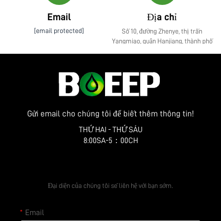
Email
Địa chỉ
[email protected]
Số 10, đường Zhenye, thị trấn
Yangmiao, quận Hanjiang, thành phố
Yangzhou, tỉnh Giang Tô
Gửi email cho chúng tôi để biết thêm thông tin!
THỨ HAI - THỨ SÁU
8:00SA-5：00CH
Nhận báo giá miễn phí
Đại diện của chúng tôi sẽ liên hệ với bạn sớm.
Email