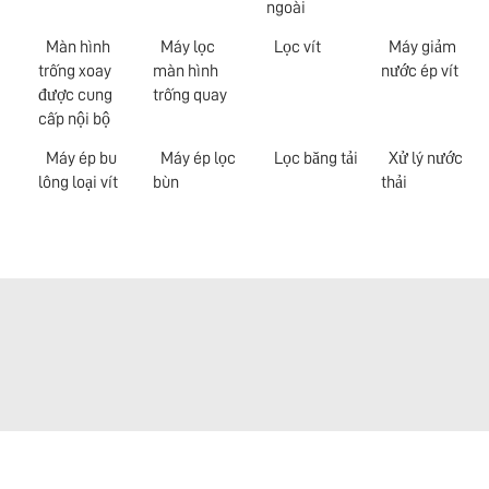
ngoài
Màn hình
Máy lọc
Lọc vít
Máy giảm
trống xoay
màn hình
nước ép vít
được cung
trống quay
cấp nội bộ
Máy ép bu
Máy ép lọc
Lọc băng tải
Xử lý nước
lông loại vít
bùn
thải