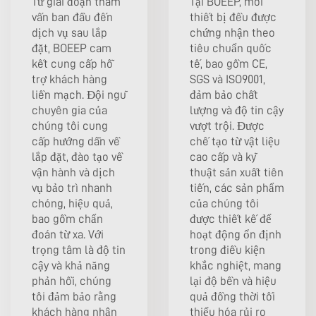
Từ giai đoạn tham
Tại BOEEP, mỗi
vấn ban đầu đến
thiết bị đều được
dịch vụ sau lắp
chứng nhận theo
đặt, BOEEP cam
tiêu chuẩn quốc
kết cung cấp hỗ
tế, bao gồm CE,
trợ khách hàng
SGS và ISO9001,
liền mạch. Đội ngũ
đảm bảo chất
chuyên gia của
lượng và độ tin cậy
chúng tôi cung
vượt trội. Được
cấp hướng dẫn về
chế tạo từ vật liệu
lắp đặt, đào tạo về
cao cấp và kỹ
vận hành và dịch
thuật sản xuất tiên
vụ bảo trì nhanh
tiến, các sản phẩm
chóng, hiệu quả,
của chúng tôi
bao gồm chẩn
được thiết kế để
đoán từ xa. Với
hoạt động ổn định
trọng tâm là độ tin
trong điều kiện
cậy và khả năng
khắc nghiệt, mang
phản hồi, chúng
lại độ bền và hiệu
tôi đảm bảo rằng
quả đồng thời tối
khách hàng nhận
thiểu hóa rủi ro