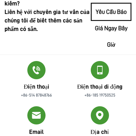
kiếm?
Liên hệ với chuyên gia tư vấn của
Yêu Cầu Báo
chúng tôi để biết thêm các sản
Giá Ngay Bây
phẩm có sẵn.
Giờ
Điện thoại
Điện thoại di động
+86-514 87848766
+86-185 19750525
Email
Địa chỉ