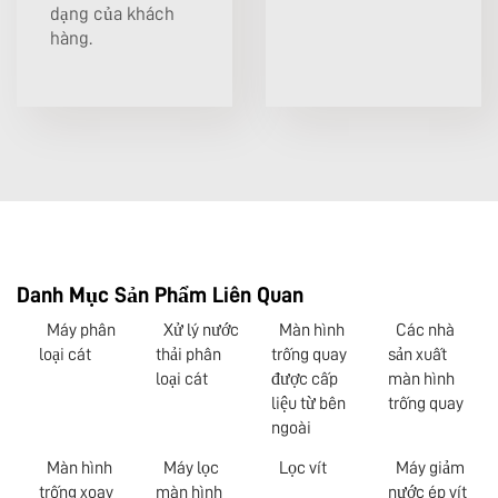
dạng của khách
hàng.
Danh Mục Sản Phẩm Liên Quan
Máy phân
Xử lý nước
Màn hình
Các nhà
loại cát
thải phân
trống quay
sản xuất
loại cát
được cấp
màn hình
liệu từ bên
trống quay
ngoài
Màn hình
Máy lọc
Lọc vít
Máy giảm
trống xoay
màn hình
nước ép vít