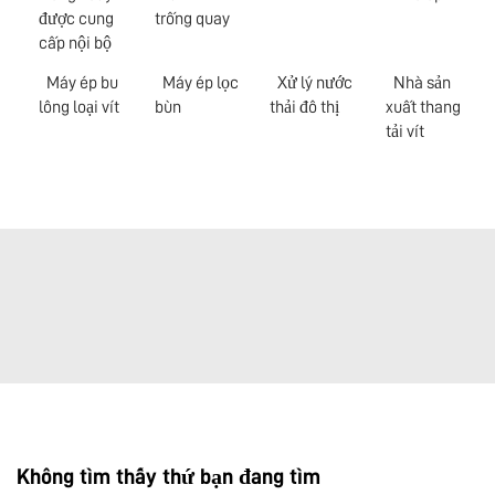
được cung
trống quay
cấp nội bộ
Máy ép bu
Máy ép lọc
Xử lý nước
Nhà sản
lông loại vít
bùn
thải đô thị
xuất thang
tải vít
Không tìm thấy thứ bạn đang tìm