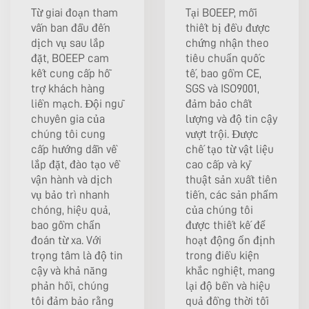
Từ giai đoạn tham
Tại BOEEP, mỗi
vấn ban đầu đến
thiết bị đều được
dịch vụ sau lắp
chứng nhận theo
đặt, BOEEP cam
tiêu chuẩn quốc
kết cung cấp hỗ
tế, bao gồm CE,
trợ khách hàng
SGS và ISO9001,
liền mạch. Đội ngũ
đảm bảo chất
chuyên gia của
lượng và độ tin cậy
chúng tôi cung
vượt trội. Được
cấp hướng dẫn về
chế tạo từ vật liệu
lắp đặt, đào tạo về
cao cấp và kỹ
vận hành và dịch
thuật sản xuất tiên
vụ bảo trì nhanh
tiến, các sản phẩm
chóng, hiệu quả,
của chúng tôi
bao gồm chẩn
được thiết kế để
đoán từ xa. Với
hoạt động ổn định
trọng tâm là độ tin
trong điều kiện
cậy và khả năng
khắc nghiệt, mang
phản hồi, chúng
lại độ bền và hiệu
tôi đảm bảo rằng
quả đồng thời tối