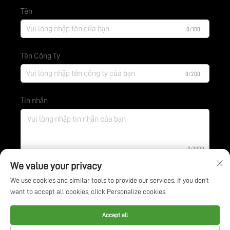
Tên
0/100
Tên Công Ty
0/200
Tin nhắn
0/1000
We value your privacy
We use cookies and similar tools to provide our services. If you don't
Gửi
want to accept all cookies, click Personalize cookies.
Bản quyền © Công ty Công nghệ Bảo vệ Môi trường BOE
Accept all
Giang Tô. Tất cả các quyền được bảo lưu -
Chính sách bảo