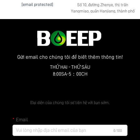
[email protected]
Số 10, đường Zhenye, thị trấn
Yangmiao, quận Hanjiang, thành phố
Yangzhou, tỉnh Giang Tô
Gửi email cho chúng tôi để biết thêm thông tin!
THỨ HAI - THỨ SÁU
8:00SA-5：00CH
Nhận báo giá miễn phí
Đại diện của chúng tôi sẽ liên hệ với bạn sớm.
Email
0/100