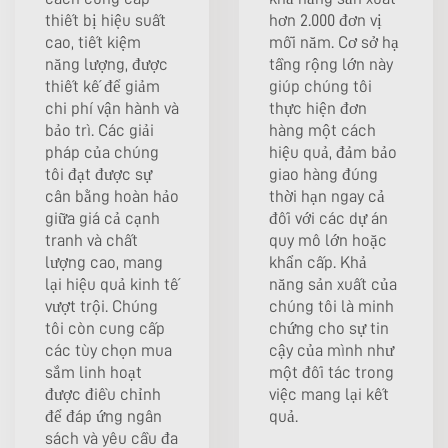
thiết bị hiệu suất
hơn 2.000 đơn vị
cao, tiết kiệm
mỗi năm. Cơ sở hạ
năng lượng, được
tầng rộng lớn này
thiết kế để giảm
giúp chúng tôi
chi phí vận hành và
thực hiện đơn
bảo trì. Các giải
hàng một cách
pháp của chúng
hiệu quả, đảm bảo
tôi đạt được sự
giao hàng đúng
cân bằng hoàn hảo
thời hạn ngay cả
giữa giá cả cạnh
đối với các dự án
tranh và chất
quy mô lớn hoặc
lượng cao, mang
khẩn cấp. Khả
lại hiệu quả kinh tế
năng sản xuất của
vượt trội. Chúng
chúng tôi là minh
tôi còn cung cấp
chứng cho sự tin
các tùy chọn mua
cậy của mình như
sắm linh hoạt
một đối tác trong
được điều chỉnh
việc mang lại kết
để đáp ứng ngân
quả.
sách và yêu cầu đa