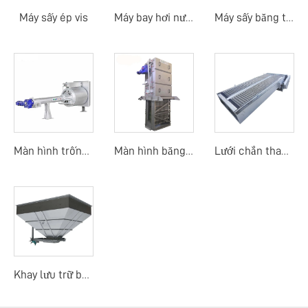
Máy sấy ép vis
Máy bay hơi nước thải
Máy sấy băng tải nhiệt độ thấp bằng bơm nhiệt
Màn hình trống quay mịn
Màn hình băng dòng trung tâm
Lưới chắn thanh mảnh
Khay lưu trữ bùn