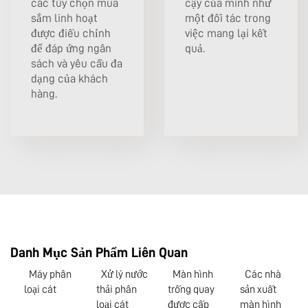
các tùy chọn mua
cậy của mình như
sắm linh hoạt
một đối tác trong
được điều chỉnh
việc mang lại kết
để đáp ứng ngân
quả.
sách và yêu cầu đa
dạng của khách
hàng.
Danh Mục Sản Phẩm Liên Quan
Máy phân
Xử lý nước
Màn hình
Các nhà
loại cát
thải phân
trống quay
sản xuất
loại cát
được cấp
màn hình