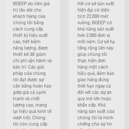
BOEEP ưu tiên giá
Với cơ sở sản xuất
trị lâu dài cho
hiện đại có diện
khách hàng của
tích 22.000 mét
chúng tôi bằng
vuông, BOEEP có
cách cung cấp
khả năng sản xuất
thiết bị hiệu suất
hơn 2.000 đơn vị
cao, tiết kiệm
mỗi năm. Cơ sở hạ
năng lượng, được
tầng rộng lớn này
thiết kế để giảm
giúp chúng tôi
chi phí vận hành và
thực hiện đơn
bảo trì. Các giải
hàng một cách
pháp của chúng
hiệu quả, đảm bảo
tôi đạt được sự
giao hàng đúng
cân bằng hoàn hảo
thời hạn ngay cả
giữa giá cả cạnh
đối với các dự án
tranh và chất
quy mô lớn hoặc
lượng cao, mang
khẩn cấp. Khả
lại hiệu quả kinh tế
năng sản xuất của
vượt trội. Chúng
chúng tôi là minh
tôi còn cung cấp
chứng cho sự tin