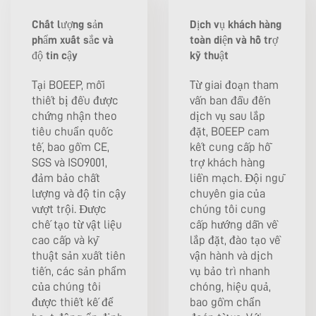
Chất lượng sản
Dịch vụ khách hàng
phẩm xuất sắc và
toàn diện và hỗ trợ
độ tin cậy
kỹ thuật
Tại BOEEP, mỗi
Từ giai đoạn tham
thiết bị đều được
vấn ban đầu đến
chứng nhận theo
dịch vụ sau lắp
tiêu chuẩn quốc
đặt, BOEEP cam
tế, bao gồm CE,
kết cung cấp hỗ
SGS và ISO9001,
trợ khách hàng
đảm bảo chất
liền mạch. Đội ngũ
lượng và độ tin cậy
chuyên gia của
vượt trội. Được
chúng tôi cung
chế tạo từ vật liệu
cấp hướng dẫn về
cao cấp và kỹ
lắp đặt, đào tạo về
thuật sản xuất tiên
vận hành và dịch
tiến, các sản phẩm
vụ bảo trì nhanh
của chúng tôi
chóng, hiệu quả,
được thiết kế để
bao gồm chẩn