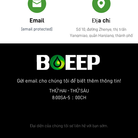
Email
Địa chỉ
[email protected]
Số 10, đường Zhenye, thị trấn
Yangmiao, quận Hanjiang, thành phố
Yangzhou, tỉnh Giang Tô
Gửi email cho chúng tôi để biết thêm thông tin!
THỨ HAI - THỨ SÁU
8:00SA-5：00CH
Nhận báo giá miễn phí
Đại diện của chúng tôi sẽ liên hệ với bạn sớm.