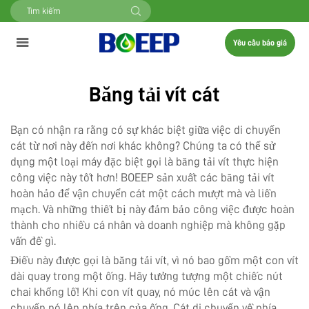
Yêu cầu báo giá
Băng tải vít cát
Bạn có nhận ra rằng có sự khác biệt giữa việc di chuyển
cát từ nơi này đến nơi khác không? Chúng ta có thể sử
dụng một loại máy đặc biệt gọi là băng tải vít thực hiện
công việc này tốt hơn! BOEEP sản xuất các băng tải vít
hoàn hảo để vận chuyển cát một cách mượt mà và liền
mạch. Và những thiết bị này đảm bảo công việc được hoàn
thành cho nhiều cá nhân và doanh nghiệp mà không gặp
vấn đề gì.
Điều này được gọi là băng tải vít, vì nó bao gồm một con vít
dài quay trong một ống. Hãy tưởng tượng một chiếc nút
chai khổng lồ! Khi con vít quay, nó múc lên cát và vận
chuyển nó lên phía trên của ống. Cát di chuyển về phía