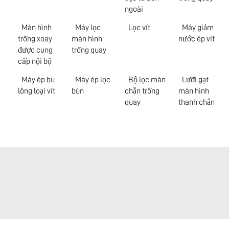
ngoài
Màn hình
Máy lọc
Lọc vít
Máy giảm
trống xoay
màn hình
nước ép vít
được cung
trống quay
cấp nội bộ
Máy ép bu
Máy ép lọc
Bộ lọc màn
Lưỡi gạt
lông loại vít
bùn
chắn trống
màn hình
quay
thanh chắn