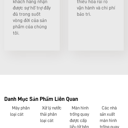
khách hàng nhận
thiểu hóa rủi ro
được sự hỗ trợ đầy
vận hành và chi phí
đủ trong suốt
bảo trì.
vòng đời của sản
phẩm của chúng
tôi.
Danh Mục Sản Phẩm Liên Quan
Máy phân
Xử lý nước
Màn hình
Các nhà
loại cát
thải phân
trống quay
sản xuất
loại cát
được cấp
màn hình
liệu từ bên
trống quay