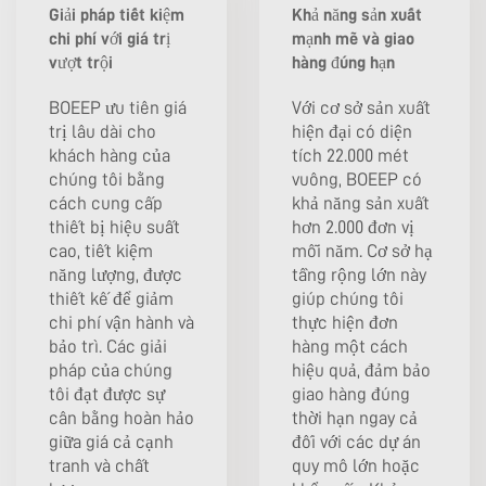
Giải pháp tiết kiệm
Khả năng sản xuất
chi phí với giá trị
mạnh mẽ và giao
vượt trội
hàng đúng hạn
BOEEP ưu tiên giá
Với cơ sở sản xuất
trị lâu dài cho
hiện đại có diện
khách hàng của
tích 22.000 mét
chúng tôi bằng
vuông, BOEEP có
cách cung cấp
khả năng sản xuất
thiết bị hiệu suất
hơn 2.000 đơn vị
cao, tiết kiệm
mỗi năm. Cơ sở hạ
năng lượng, được
tầng rộng lớn này
thiết kế để giảm
giúp chúng tôi
chi phí vận hành và
thực hiện đơn
bảo trì. Các giải
hàng một cách
pháp của chúng
hiệu quả, đảm bảo
tôi đạt được sự
giao hàng đúng
cân bằng hoàn hảo
thời hạn ngay cả
giữa giá cả cạnh
đối với các dự án
tranh và chất
quy mô lớn hoặc