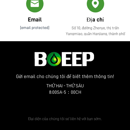
Email
Địa chỉ
[email protected]
Số 10, đường Zhenye, thị trấn
Yangmiao, quận Hanjiang, thành phố
Yangzhou, tỉnh Giang Tô
Gửi email cho chúng tôi để biết thêm thông tin!
THỨ HAI - THỨ SÁU
8:00SA-5：00CH
Nhận báo giá miễn phí
Đại diện của chúng tôi sẽ liên hệ với bạn sớm.