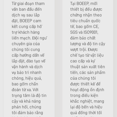
Từ giai đoạn tham
Tại BOEEP, mỗi
vấn ban đầu đến
thiết bị đều được
dịch vụ sau lắp
chứng nhận theo
đặt, BOEEP cam
tiêu chuẩn quốc
kết cung cấp hỗ
tế, bao gồm CE,
trợ khách hàng
SGS và ISO9001,
liền mạch. Đội ngũ
đảm bảo chất
chuyên gia của
lượng và độ tin cậy
chúng tôi cung
vượt trội. Được
cấp hướng dẫn về
chế tạo từ vật liệu
lắp đặt, đào tạo về
cao cấp và kỹ
vận hành và dịch
thuật sản xuất tiên
vụ bảo trì nhanh
tiến, các sản phẩm
chóng, hiệu quả,
của chúng tôi
bao gồm chẩn
được thiết kế để
đoán từ xa. Với
hoạt động ổn định
trọng tâm là độ tin
trong điều kiện
cậy và khả năng
khắc nghiệt, mang
phản hồi, chúng
lại độ bền và hiệu
tôi đảm bảo rằng
quả đồng thời tối