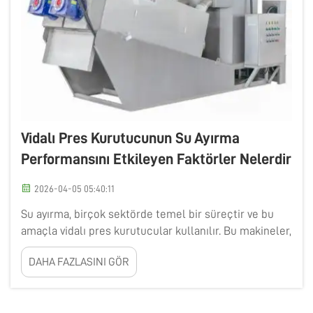
Vidalı Pres Kurutucunun Su Ayırma
Performansını Etkileyen Faktörler Nelerdir
2026-04-05 05:40:11
Su ayırma, birçok sektörde temel bir süreçtir ve bu
amaçla vidalı pres kurutucular kullanılır. Bu makineler,
farklı malzemelerden suyu ayırmaya yardımcı olur;
DAHA FAZLASINI GÖR
böylece malzemelerin işlenmesi ve yönetilmesi
kolaylaşır. BOEEP, yüksek kaliteli vidalı pres
kurutucular üretir...