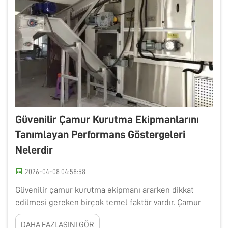
Güvenilir Çamur Kurutma Ekipmanlarını
Tanımlayan Performans Göstergeleri
Nelerdir
2026-04-08 04:58:58
Güvenilir çamur kurutma ekipmanı ararken dikkat
edilmesi gereken birçok temel faktör vardır. Çamur
kurutma, atığı azaltmaya ve işlemeyi kolaylaştırmaya
DAHA FAZLASINI GÖR
yardımcı olur. Güvenilir makineler, zamanınızı, paranızı