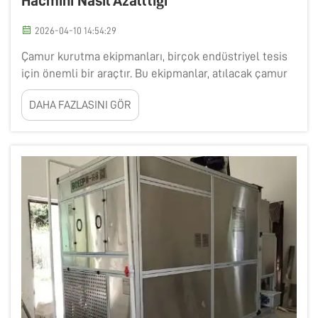
Hacmini Nasıl Azalttığı
2026-04-10 14:54:29
Çamur kurutma ekipmanları, birçok endüstriyel tesis
için önemli bir araçtır. Bu ekipmanlar, atılacak çamur
miktarını azaltarak atıkları akıllıca bertaraf etmeye
DAHA FAZLASINI GÖR
yardımcı olur. Çamur, çeşitli süreçlerden kaynaklanan
kalın, çamurlu atıktır...