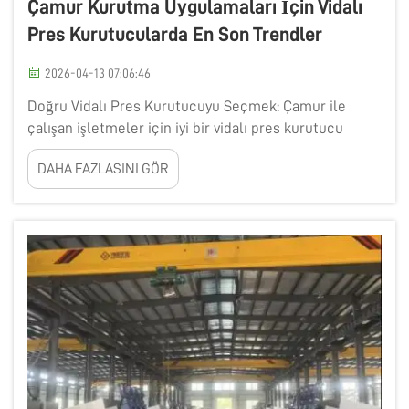
Çamur Kurutma Uygulamaları İçin Vidalı
Pres Kurutucularda En Son Trendler
2026-04-13 07:06:46
Doğru Vidalı Pres Kurutucuyu Seçmek: Çamur ile
çalışan işletmeler için iyi bir vidalı pres kurutucu
seçimi büyük önem taşır. Bu makine, çamurdan suyu
DAHA FAZLASINI GÖR
ayırmaya yardımcı olur; böylece çamurun işlenmesi
kolaylaşır. Bir tane seçerken düşünülmelidir...