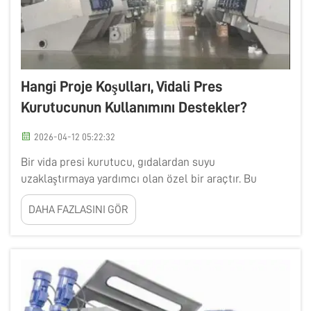
Hangi Proje Koşulları, Vidali Pres
Kurutucunun Kullanımını Destekler?
2026-04-12 05:22:32
Bir vida presi kurutucu, gıdalardan suyu
uzaklaştırmaya yardımcı olan özel bir araçtır. Bu
durum önemlidir çünkü gıda ürünlerinin raf ömrünü
DAHA FAZLASINI GÖR
önemli ölçüde uzatır ve tadında küçük değişikliklere
neden olabilir. Projenizin yapısı, vida presi
kurutucunun kullanılması gerekip gerekmediğine
gerçekten karar verir. F...