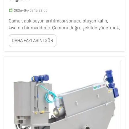
2026-04-07 15:28:05
Çamur, atık suyun arıtılması sonucu oluşan kalın,
kıvamlı bir maddedir. Çamuru doğru şekilde yönetmek,
çevreye zarar vermemesi açısından önemlidir. Çamur
DAHA FAZLASINI GÖR
Kurutma Ekipmanları, bu süreci daha kolay ve daha
verimli hale getirmede önemli bir rol oynar. Şirketler
li...