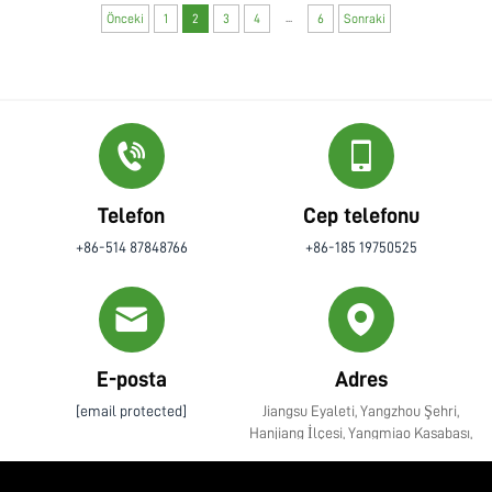
...
Önceki
1
2
3
4
6
Sonraki
Telefon
Cep telefonu
+86-514 87848766
+86-185 19750525
E-posta
Adres
[email protected]
Jiangsu Eyaleti, Yangzhou Şehri,
Hanjiang İlçesi, Yangmiao Kasabası,
Zhenye Caddesi No. 10