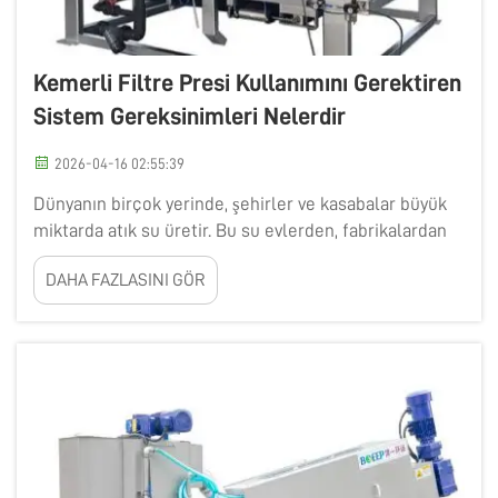
Kemerli Filtre Presi Kullanımını Gerektiren
Sistem Gereksinimleri Nelerdir
2026-04-16 02:55:39
Dünyanın birçok yerinde, şehirler ve kasabalar büyük
miktarda atık su üretir. Bu su evlerden, fabrikalardan
ve sel kanallarından da gelir. Bu suyun arıtılması,
DAHA FAZLASINI GÖR
nehirleri ve gölleri temiz tutmak açısından çok
önemlidir. Bunun bir yolu ise bir&nbs...