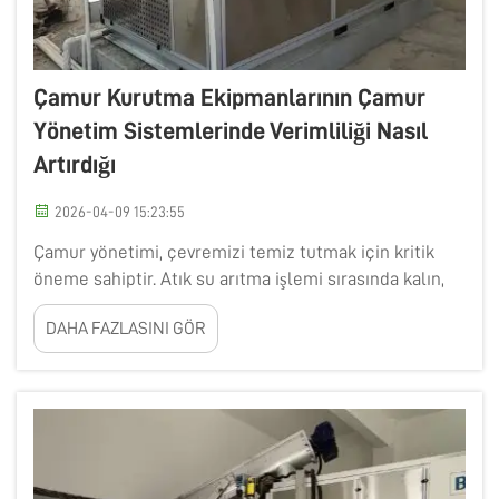
Çamur Kurutma Ekipmanlarının Çamur
Yönetim Sistemlerinde Verimliliği Nasıl
Artırdığı
2026-04-09 15:23:55
Çamur yönetimi, çevremizi temiz tutmak için kritik
öneme sahiptir. Atık su arıtma işlemi sırasında kalın,
çamurlu bir madde olan çamur elde ederiz. Bu
DAHA FAZLASINI GÖR
çamuru işlemek büyük bir zorluk oluşturur; ancak
BOEEP bunun için bir çözüm geliştirmiştir: çamur
kurutma makineleri. Bu özel ekipmanlar, çamuru
kurutmaya yardımcı olur...