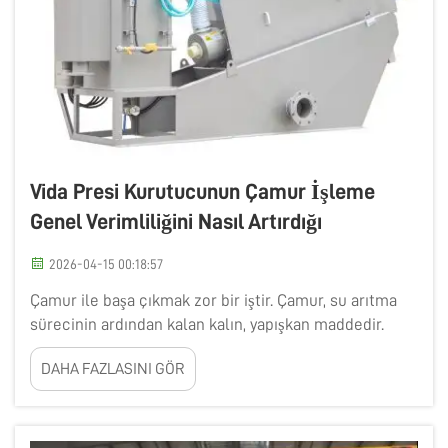
Vida Presi Kurutucunun Çamur İşleme
Genel Verimliliğini Nasıl Artırdığı
2026-04-15 00:18:57
Çamur ile başa çıkmak zor bir iştir. Çamur, su arıtma
sürecinin ardından kalan kalın, yapışkan maddedir.
Kokusu kötü olabilir ve ağırdır; bu nedenle taşınması
DAHA FAZLASINI GÖR
zorlaşır. Ancak vida presi kurutucu gibi doğru
ekipmanlarla çamur işleme işlemi…