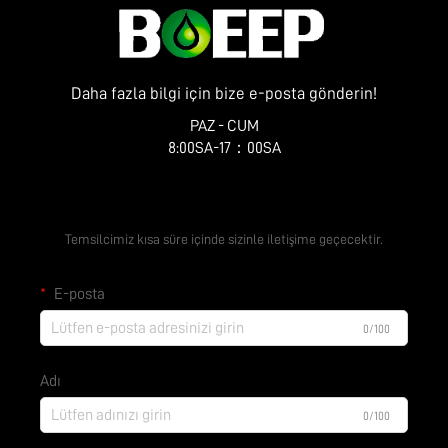
Daha fazla bilgi için bize e-posta gönderin!
PAZ - CUM
8:00SA-17：00SA
Ücretsiz Teklif Alın
Temsilcimiz kısa süre içinde sizinle iletişime geçecektir.
E-posta
0/100
Adı
0/100