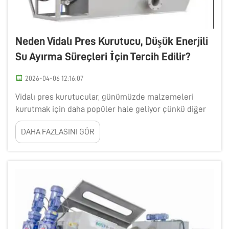
Neden Vidalı Pres Kurutucu, Düşük Enerjili
Su Ayırma Süreçleri İçin Tercih Edilir?
2026-04-06 12:16:07
Vidalı pres kurutucular, günümüzde malzemeleri
kurutmak için daha popüler hale geliyor çünkü diğer
birçok yöntemden daha az enerji kullanıyorlar. Bu da
DAHA FAZLASINI GÖR
maliyetleri düşürmek ve verimliliği artırmak isteyen
şirketler için iyi bir seçim haline getiriyor. Vidalı pres
kurutucu w...