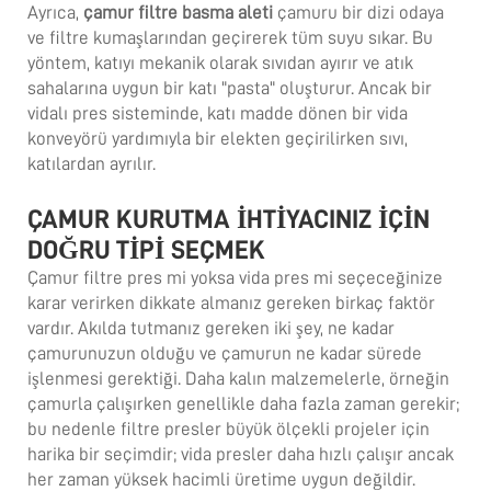
Ayrıca,
çamur filtre basma aleti
çamuru bir dizi odaya
ve filtre kumaşlarından geçirerek tüm suyu sıkar. Bu
yöntem, katıyı mekanik olarak sıvıdan ayırır ve atık
sahalarına uygun bir katı "pasta" oluşturur. Ancak bir
vidalı pres sisteminde, katı madde dönen bir vida
konveyörü yardımıyla bir elekten geçirilirken sıvı,
katılardan ayrılır.
ÇAMUR KURUTMA İHTİYACINIZ İÇİN
DOĞRU TİPİ SEÇMEK
Çamur filtre pres mi yoksa vida pres mi seçeceğinize
karar verirken dikkate almanız gereken birkaç faktör
vardır. Akılda tutmanız gereken iki şey, ne kadar
çamurunuzun olduğu ve çamurun ne kadar sürede
işlenmesi gerektiği. Daha kalın malzemelerle, örneğin
çamurla çalışırken genellikle daha fazla zaman gerekir;
bu nedenle filtre presler büyük ölçekli projeler için
harika bir seçimdir; vida presler daha hızlı çalışır ancak
her zaman yüksek hacimli üretime uygun değildir.