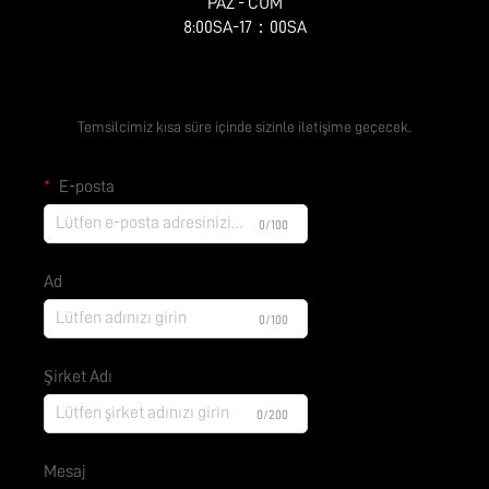
PAZ - CUM
8:00SA-17：00SA
Ücretsiz Teklif Alın
Temsilcimiz kısa süre içinde sizinle iletişime geçecek.
E-posta
0/100
Ad
0/100
Şirket Adı
0/200
Mesaj