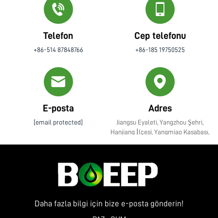
Telefon
Cep telefonu
+86-514 87848766
+86-185 19750525
E-posta
Adres
[email protected]
Jiangsu Eyaleti, Yangzhou Şehri,
Hanjiang İlçesi, Yangmiao Kasabası,
Zhenye Caddesi No. 10
Daha fazla bilgi için bize e-posta gönderin!