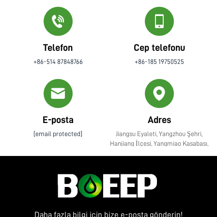
Telefon
Cep telefonu
+86-514 87848766
+86-185 19750525
E-posta
Adres
[email protected]
Jiangsu Eyaleti, Yangzhou Şehri,
Hanjiang İlçesi, Yangmiao Kasabası,
Zhenye Caddesi No. 10
Daha fazla bilgi için bize e-posta gönderin!