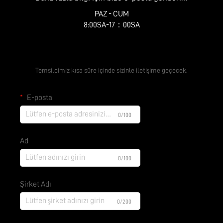
PAZ - CUM
8:00SA-17：00SA
Ücretsiz Teklif Alın
Temsilcimiz kısa süre içinde sizinle iletişime geçecek.
E-posta
0/100
Ad
0/100
Şirket Adı
0/200