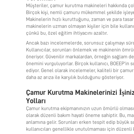
Müşteriler, çamur kurutma makineleri hakkında çok 
Birçok kişi, nemli çamuru mükemmel şekilde işleye
Makinelerin hızlı kuruttuğunu, zaman ve para tasarruf
makinelerin uzman olmayan kişiler için bile kullan
çünkü bu, özel eğitim ihtiyacını azaltır.
Ancak bazı incelemelerde, sorunsuz çalışmayı sürd
Kullanıcılar, sorunları önlemek ve makinenin ömrü
öneriyor. Güvenilir markalardan, örneğin sağlam 
önemini vurguluyorlar. Birçok kullanıcı, BOEEP’in so
ediyor. Genel olarak incelemeler, kaliteli bir çamu
daha az arıza ile karşılık bulduğunu gösteriyor.
Çamur Kurutma Makinelerinizi İşiniz
Yolları
Çamur kurutma ekipmanınızın uzun ömürlü olmasını
olarak düzenli bakım hayati öneme sahiptir. Bu, ma
anlamına gelir. Sorunları erken tespit edip büyü
kullanıcıları genellikle unutulmaması için düzenli k