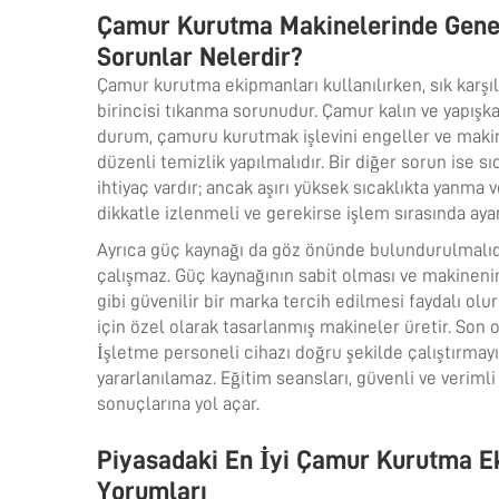
Çamur Kurutma Makinelerinde Genel
Sorunlar Nelerdir?
Çamur kurutma ekipmanları kullanılırken, sık karşı
birincisi tıkanma sorunudur. Çamur kalın ve yapışk
durum,
çamuru kurutmak
işlevini engeller ve mak
düzenli temizlik yapılmalıdır. Bir diğer sorun ise 
ihtiyaç vardır; ancak aşırı yüksek sıcaklıkta yanma 
dikkatle izlenmeli ve gerekirse işlem sırasında aya
Ayrıca güç kaynağı da göz önünde bulundurulmalıd
çalışmaz. Güç kaynağının sabit olması ve makinen
gibi güvenilir bir marka tercih edilmesi faydalı ol
için özel olarak tasarlanmış makineler üretir. Son o
İşletme personeli cihazı doğru şekilde çalıştırmay
yararlanılamaz. Eğitim seansları, güvenli ve veriml
sonuçlarına yol açar.
Piyasadaki En İyi Çamur Kurutma Ek
Yorumları