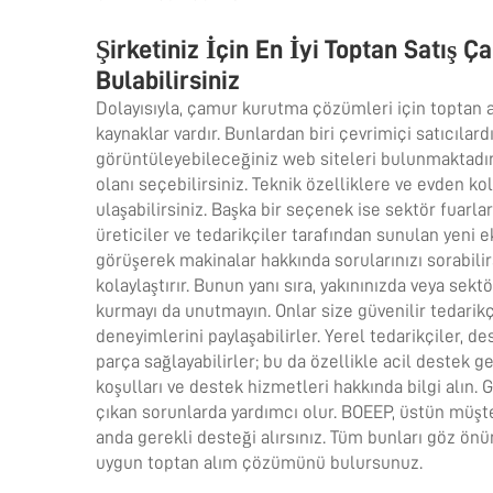
Şirketiniz İçin En İyi Toptan Satış
Bulabilirsiniz
Dolayısıyla, çamur kurutma çözümleri için toptan a
kaynaklar vardır. Bunlardan biri çevrimiçi satıcılardı
görüntüleyebileceğiniz web siteleri bulunmaktadır.
olanı seçebilirsiniz. Teknik özelliklere ve evden 
ulaşabilirsiniz. Başka bir seçenek ise sektör fuarla
üreticiler ve tedarikçiler tarafından sunulan yeni e
görüşerek makinalar hakkında sorularınızı sorabilir
kolaylaştırır. Bunun yanı sıra, yakınınızda veya sek
kurmayı da unutmayın. Onlar size güvenilir tedarikçi
deneyimlerini paylaşabilirler. Yerel tedarikçiler, d
parça sağlayabilirler; bu da özellikle acil destek 
koşulları ve destek hizmetleri hakkında bilgi alın. G
çıkan sorunlarda yardımcı olur. BOEEP, üstün müşter
anda gerekli desteği alırsınız. Tüm bunları göz ön
uygun toptan alım çözümünü bulursunuz.