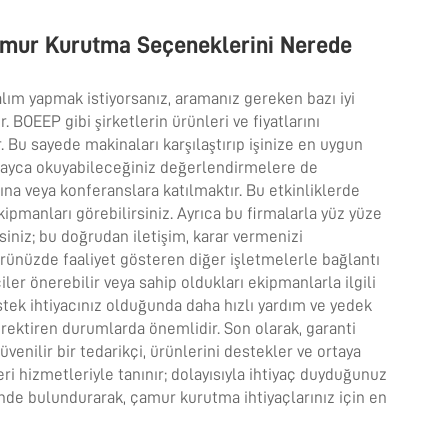
 Çamur Kurutma Seçeneklerini Nerede
lım yapmak istiyorsanız, aramanız gereken bazı iyi
r. BOEEP gibi şirketlerin ürünleri ve fiyatlarını
 Bu sayede makinaları karşılaştırıp işinize en uygun
kolayca okuyabileceğiniz değerlendirmelere de
rına veya konferanslara katılmaktır. Bu etkinliklerde
kipmanları görebilirsiniz. Ayrıca bu firmalarla yüz yüze
siniz; bu doğrudan iletişim, karar vermenizi
törünüzde faaliyet gösteren diğer işletmelerle bağlantı
ler önerebilir veya sahip oldukları ekipmanlarla ilgili
estek ihtiyacınız olduğunda daha hızlı yardım ve yedek
gerektiren durumlarda önemlidir. Son olarak, garanti
üvenilir bir tedarikçi, ürünlerini destekler ve ortaya
i hizmetleriyle tanınır; dolayısıyla ihtiyaç duyduğunuz
ünde bulundurarak, çamur kurutma ihtiyaçlarınız için en