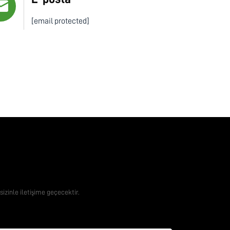
[email protected]
eklif Alın
sizinle iletişime geçecektir.