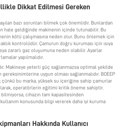
likle Dikkat Edilmesi Gereken
laşılan bazı sorunları bilmek çok önemlidir. Bunlardan
an hale geldiğinde makinenin içinde tutunabilir. Bu
inenin kötü çalışmasına neden olur. Bunu önlemek için
sıcaklık kontrolüdür. Çamurun doğru kuruması için ısıya
veya zararlı gaz oluşumuna neden olabilir. Ayarlar
rlamalar yapılmalıdır.
ır. Makineye yeterli güç sağlanmazsa optimal şekilde
in gereksinimlerine uygun olması sağlanmalıdır. BOEEP
ur; çünkü bu marka, yüksek su içeriğine sahip çamurlar
larak, operatörlerin eğitimi kritik öneme sahiptir.
ı bilmiyorsa, cihazın tam kapasitesinden
i kullanım konusunda bilgi vererek daha iyi kuruma
ipmanları Hakkında Kullanıcı