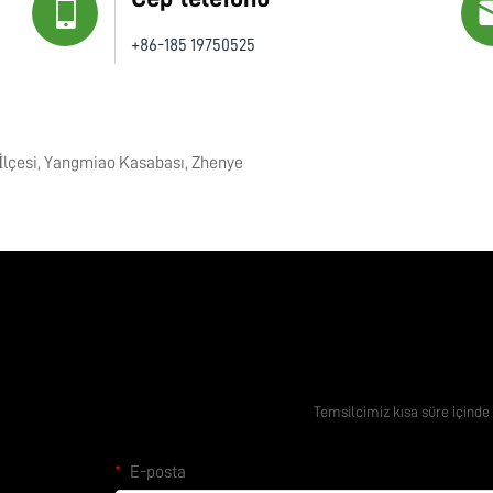
+86-185 19750525
 İlçesi, Yangmiao Kasabası, Zhenye
Ücretsiz T
Temsilcimiz kısa süre içinde 
E-posta