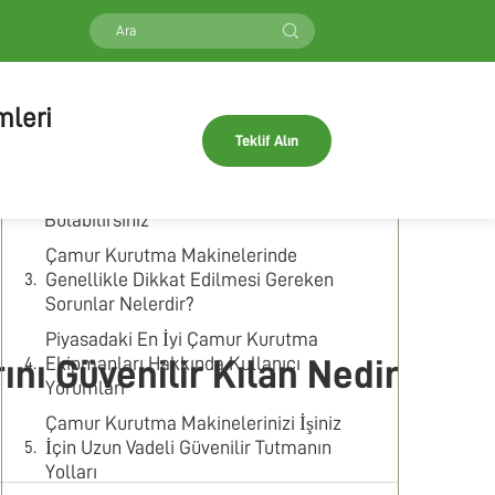
İçindekiler
En İyi Sonuçlar İçin İyi Çamur Kurutma
mleri
Makineleri Nasıl Seçilir
Teklif Alın
Şirketiniz İçin En İyi Toptan Satış Çamur
Kurutma Seçeneklerini Nerede
Bulabilirsiniz
Çamur Kurutma Makinelerinde
Genellikle Dikkat Edilmesi Gereken
Sorunlar Nelerdir?
Piyasadaki En İyi Çamur Kurutma
Ekipmanları Hakkında Kullanıcı
ı Güvenilir Kılan Nedir
Yorumları
Çamur Kurutma Makinelerinizi İşiniz
İçin Uzun Vadeli Güvenilir Tutmanın
Yolları