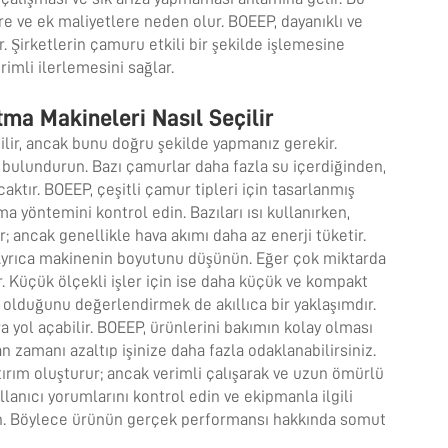
 ve ek maliyetlere neden olur. BOEEP, dayanıklı ve
r. Şirketlerin çamuru etkili bir şekilde işlemesine
imli ilerlemesini sağlar.
tma Makineleri Nasıl Seçilir
ir, ancak bunu doğru şekilde yapmanız gerekir.
bulundurun. Bazı çamurlar daha fazla su içerdiğinden,
aktır. BOEEP, çeşitli çamur tipleri için tasarlanmış
 yöntemini kontrol edin. Bazıları ısı kullanırken,
dır; ancak genellikle hava akımı daha az enerji tüketir.
Ayrıca makinenin boyutunu düşünün. Eğer çok miktarda
 Küçük ölçekli işler için ise daha küçük ve kompakt
 olduğunu değerlendirmek de akıllıca bir yaklaşımdır.
a yol açabilir. BOEEP, ürünlerini bakımın kolay olması
 zamanı azaltıp işinize daha fazla odaklanabilirsiniz.
atırım oluşturur; ancak verimli çalışarak ve uzun ömürlü
lanıcı yorumlarını kontrol edin ve ekipmanla ilgili
ün. Böylece ürünün gerçek performansı hakkında somut