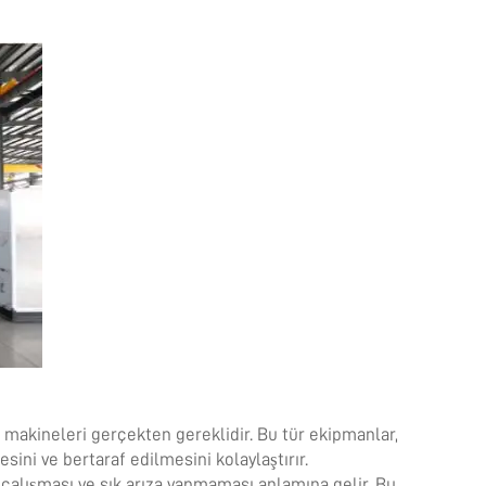
akineleri gerçekten gereklidir. Bu tür ekipmanlar,
ini ve bertaraf edilmesini kolaylaştırır.
i çalışması ve sık arıza yapmaması anlamına gelir. Bu