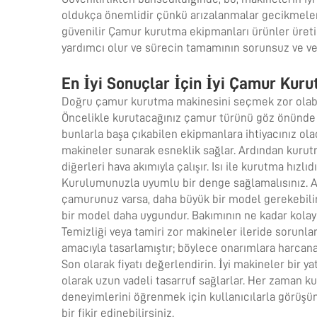
oldukça önemlidir çünkü arızalanmalar gecikmelere
güvenilir
Çamur kurutma ekipmanları
ürünler üreti
yardımcı olur ve sürecin tamamının sorunsuz ve ver
En İyi Sonuçlar İçin İyi Çamur Kuru
Doğru çamur kurutma makinesini seçmek zor olabil
Öncelikle kurutacağınız çamur türünü göz önünde 
bunlarla başa çıkabilen ekipmanlara ihtiyacınız olac
makineler sunarak esneklik sağlar. Ardından kurutma
diğerleri hava akımıyla çalışır. Isı ile kurutma hızlı
Kurulumunuzla uyumlu bir denge sağlamalısınız. 
çamurunuz varsa, daha büyük bir model gerekebilir.
bir model daha uygundur. Bakımının ne kadar kolay
Temizliği veya tamiri zor makineler ileride sorunlar
amacıyla tasarlamıştır; böylece onarımlara harcanan
Son olarak fiyatı değerlendirin. İyi makineler bir y
olarak uzun vadeli tasarruf sağlarlar. Her zaman kul
deneyimlerini öğrenmek için kullanıcılarla görüş
bir fikir edinebilirsiniz.