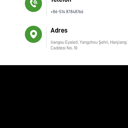
+86-514 87848766
Adres
Jiangsu Eyaleti, Yangzhou Şehri, Hanjiang
Caddesi No. 10