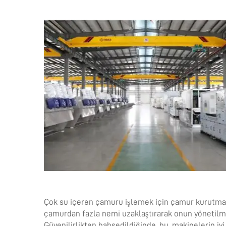
Çok su içeren çamuru işlemek için çamur kurutma m
çamurdan fazla nemi uzaklaştırarak onun yönetilmes
Güvenilirlikten bahsedildiğinde, bu, makinelerin iy