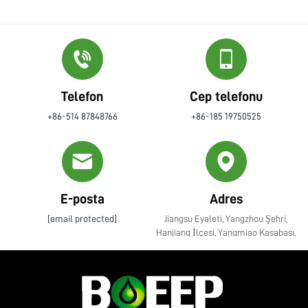
Telefon
Cep telefonu
+86-514 87848766
+86-185 19750525
E-posta
Adres
[email protected]
Jiangsu Eyaleti, Yangzhou Şehri,
Hanjiang İlçesi, Yangmiao Kasabası,
Zhenye Caddesi No. 10