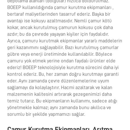
depolama alanları (dolgular) hızlıca doldurulmaz.
BOEEP kullanıldığında
çamur kurutma ekipmanları
,
bertaraf maliyetlerinden tasarruf ederiz. Başka bir
avantajı ise kokuyu azaltmasıdır. Nemli çamur kötü
kokar, ancak kurutulmuş çamurun kokusu çok daha
azdır; bu da çevrede yaşayan kişiler için faydalıdır.
Ayrıca,
çamuru kurutmak
ekipmanlar yararlı maddelerin
geri kazanımını sağlayabilir. Bazı kurutulmuş çamurlar
gübre veya enerji üretiminde kullanılabilir. Böylece
çamuru yok etmek yerine ondan faydalı ürünler elde
ederiz! BOEEP teknolojisiyle kurutma sürecini daha iyi
kontrol ederiz. Bu, her zaman doğru kurutmayı garanti
eder. Aynı zamanda çevre düzenlemelerine uyum
sağlamayı da kolaylaştırır. Hacmi azaltarak ve kalan
malzemenin kalitesini artırarak gezegenimizi daha
temiz tutarız. Bu ekipmanların kullanımı, sadece atığı
yönetmekle kalmaz; aynı zamanda bunu akıllıca ve
sorumlu bir şekilde yapmamızı sağlar.
Çamur Kurutma Ekipmanları, Arıtma