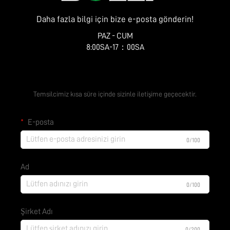
Daha fazla bilgi için bize e-posta gönderin!
PAZ - CUM
8:00SA-17：00SA
Ücretsiz Teklif Alın
Temsilcimiz kısa süre içinde sizinle iletişime geçecektir.
E-posta
0/100
Ad
0/100
Şirket Adı
0/200