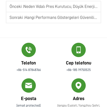
Önceki :
Neden Vidalı Pres Kurutucu, Düşük Enerjili Su Ayırma Süreçleri İçin Tercih Edilir?
Sonraki :
Hangi Performans Göstergeleri Güvenilir Çamur Kurutma Ekipmanını Tanımlar
Telefon
Cep telefonu
+86-514 87848766
+86-185 19750525
E-posta
Adres
[email protected]
Jiangsu Eyaleti, Yangzhou Şehri,