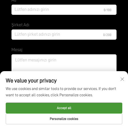
0/100
Şirket Adı
0/200
Mesaj
0/1000
We value your privacy
We use cookies and similar tools to provide our services. If you don't
want to accept all cookies, click Personalize cookies.
Gönder
Accept all
Tüm hakları saklıdır. © Jiangsu BOE Environmental
Personalize cookies
Protection Technology Co., Ltd. -
Gizlilik Politikası
-
Blog