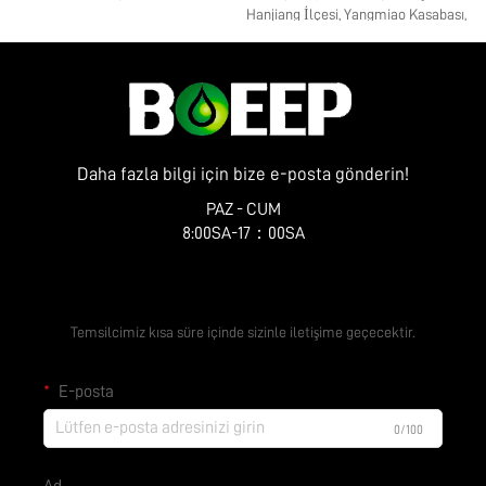
Hanjiang İlçesi, Yangmiao Kasabası,
Zhenye Caddesi No. 10
Daha fazla bilgi için bize e-posta gönderin!
PAZ - CUM
8:00SA-17：00SA
Ücretsiz Teklif Alın
Temsilcimiz kısa süre içinde sizinle iletişime geçecektir.
E-posta
0/100
Ad