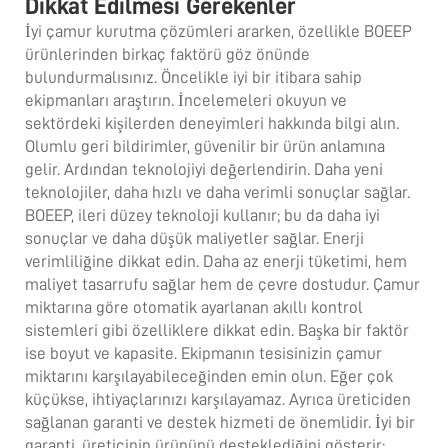
Dikkat Edilmesi Gerekenler
İyi çamur kurutma çözümleri ararken, özellikle BOEEP
ürünlerinden birkaç faktörü göz önünde
bulundurmalısınız. Öncelikle iyi bir itibara sahip
ekipmanları araştırın. İncelemeleri okuyun ve
sektördeki kişilerden deneyimleri hakkında bilgi alın.
Olumlu geri bildirimler, güvenilir bir ürün anlamına
gelir. Ardından teknolojiyi değerlendirin. Daha yeni
teknolojiler, daha hızlı ve daha verimli sonuçlar sağlar.
BOEEP, ileri düzey teknoloji kullanır; bu da daha iyi
sonuçlar ve daha düşük maliyetler sağlar. Enerji
verimliliğine dikkat edin. Daha az enerji tüketimi, hem
maliyet tasarrufu sağlar hem de çevre dostudur. Çamur
miktarına göre otomatik ayarlanan akıllı kontrol
sistemleri gibi özelliklere dikkat edin. Başka bir faktör
ise boyut ve kapasite. Ekipmanın tesisinizin çamur
miktarını karşılayabileceğinden emin olun. Eğer çok
küçükse, ihtiyaçlarınızı karşılayamaz. Ayrıca üreticiden
sağlanan garanti ve destek hizmeti de önemlidir. İyi bir
garanti, üreticinin ürününü desteklediğini gösterir;