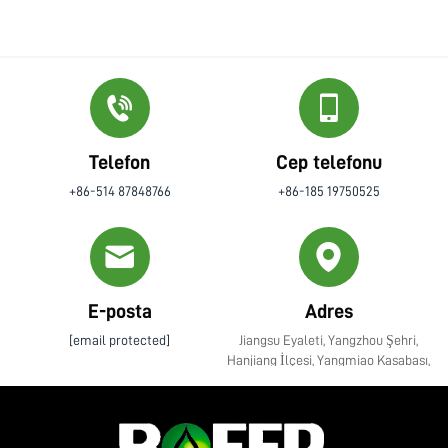
Telefon
Cep telefonu
+86-514 87848766
+86-185 19750525
E-posta
Adres
[email protected]
Jiangsu Eyaleti, Yangzhou Şehri,
Hanjiang İlçesi, Yangmiao Kasabası,
Zhenye Caddesi No. 10