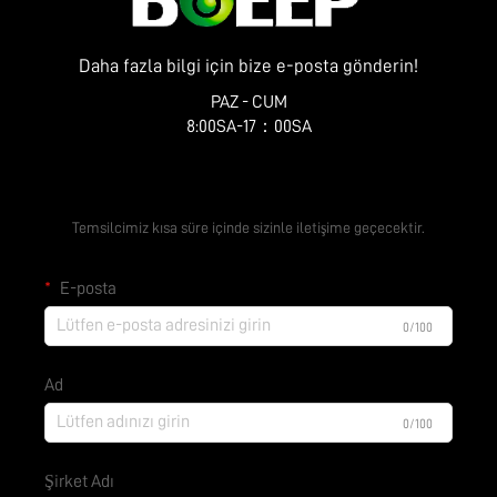
Daha fazla bilgi için bize e-posta gönderin!
PAZ - CUM
8:00SA-17：00SA
Ücretsiz Teklif Alın
Temsilcimiz kısa süre içinde sizinle iletişime geçecektir.
E-posta
0/100
Ad
0/100
Şirket Adı