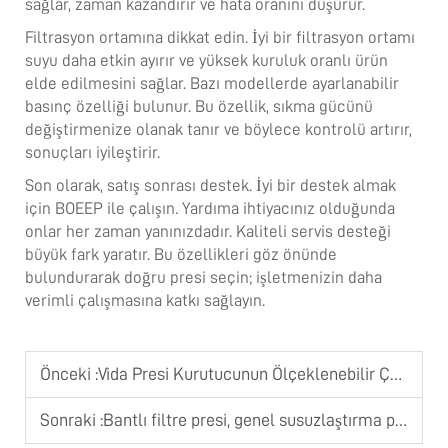
sağlar, zaman kazandırır ve hata oranını düşürür.
Filtrasyon ortamına dikkat edin. İyi bir filtrasyon ortamı
suyu daha etkin ayırır ve yüksek kuruluk oranlı ürün
elde edilmesini sağlar. Bazı modellerde ayarlanabilir
basınç özelliği bulunur. Bu özellik, sıkma gücünü
değiştirmenize olanak tanır ve böylece kontrolü artırır,
sonuçları iyileştirir.
Son olarak, satış sonrası destek. İyi bir destek almak
için BOEEP ile çalışın. Yardıma ihtiyacınız olduğunda
onlar her zaman yanınızdadır. Kaliteli servis desteği
büyük fark yaratır. Bu özellikleri göz önünde
bulundurarak doğru presi seçin; işletmenizin daha
verimli çalışmasına katkı sağlayın.
Önceki :
Vida Presi Kurutucunun Ölçeklenebilir Çamur Arıtma Kapasitesini Nasıl Desteklediği
Sonraki :
Bantlı filtre presi, genel susuzlaştırma projesi sonuçlarını nasıl güçlendirir?