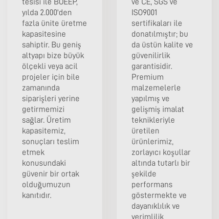
tesisi ile BOEEP,
ve CE, SGS ve
yılda 2.000'den
ISO9001
fazla ünite üretme
sertifikaları ile
kapasitesine
donatılmıştır; bu
sahiptir. Bu geniş
da üstün kalite ve
altyapı bize büyük
güvenilirlik
ölçekli veya acil
garantisidir.
projeler için bile
Premium
zamanında
malzemelerle
siparişleri yerine
yapılmış ve
getirmemizi
gelişmiş imalat
sağlar. Üretim
teknikleriyle
kapasitemiz,
üretilen
sonuçları teslim
ürünlerimiz,
etmek
zorlayıcı koşullar
konusundaki
altında tutarlı bir
güvenir bir ortak
şekilde
olduğumuzun
performans
kanıtıdır.
göstermekte ve
dayanıklılık ve
verimlilik