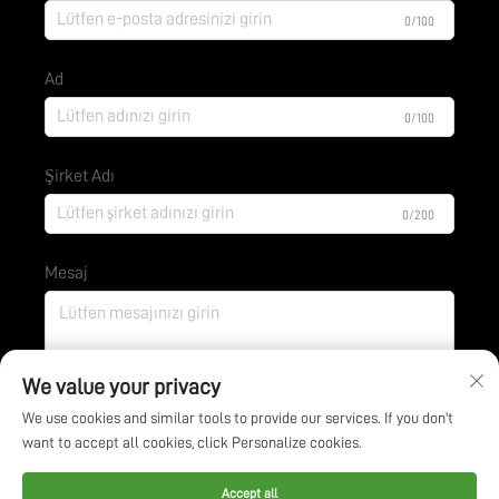
0/100
Ad
0/100
Şirket Adı
0/200
Mesaj
0/1000
We value your privacy
We use cookies and similar tools to provide our services. If you don't
want to accept all cookies, click Personalize cookies.
Gönder
Accept all