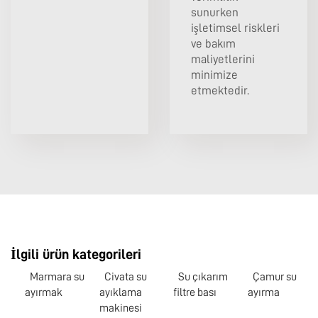
sunurken
işletimsel riskleri
ve bakım
maliyetlerini
minimize
etmektedir.
İlgili ürün kategorileri
Marmara su
Civata su
Su çıkarım
Çamur su
ayırmak
ayıklama
filtre bası
ayırma
makinesi