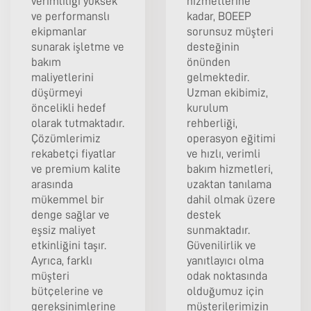
verimliliği yüksek
hizmetlerine
ve performanslı
kadar, BOEEP
ekipmanlar
sorunsuz müşteri
sunarak işletme ve
desteğinin
bakım
önünden
maliyetlerini
gelmektedir.
düşürmeyi
Uzman ekibimiz,
öncelikli hedef
kurulum
olarak tutmaktadır.
rehberliği,
Çözümlerimiz
operasyon eğitimi
rekabetçi fiyatlar
ve hızlı, verimli
ve premium kalite
bakım hizmetleri,
arasında
uzaktan tanılama
mükemmel bir
dahil olmak üzere
denge sağlar ve
destek
eşsiz maliyet
sunmaktadır.
etkinliğini taşır.
Güvenilirlik ve
Ayrıca, farklı
yanıtlayıcı olma
müşteri
odak noktasında
bütçelerine ve
olduğumuz için
gereksinimlerine
müşterilerimizin