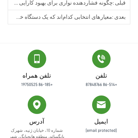
قبلی :
چگونه فشاردهنده نواری برای بهبود کارایی عملیات روزانه آب‌گیری استفاده می‌شود
بعدی :
معیارهای انتخابی کدام‌اند که یک دستگاه خشک‌کن پرس پیچی قابل اعتماد را تعریف می‌کنند
تلفن
تلفن همراه
+86-185 19750525
+86-514 87848766
ایمیل
آدرس
[email protected]
شماره 10، خیابان ژنیه، شهرک
یانگمیائو، منطقه هانجیانگ، شهر