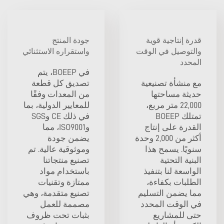
قدرة إنتاجية قوية
جودة المنتج
والتوصيل في الوقت
واستقراره الاستثنائي
المحدد
في BOEEP، يتم
مع منشأة تصنيعية
تصديق كل قطعة
حديثة مساحتها
من المعدات وفقًا
22,000 متر مربع،
للمعايير الدولية، بما
تمتلك BOEEP
في ذلك CE وSGS
القدرة على إنتاج
وISO9001، مما
أكثر من 2,000 وحدة
يضمن جودة
سنويًا. يسمح هذا
وموثوقية عالية. تم
البنية التحتية
تصنيع منتجاتنا
الواسعة لنا بتنفيذ
باستخدام مواد
الطلبات بكفاءة،
ممتازة وتقنيات
مما يضمن التسليم
تصنيع متقدمة، وهي
في الوقت المحدد
مصممة للعمل
حتى للمشاريع
بثبات تحت ظروف