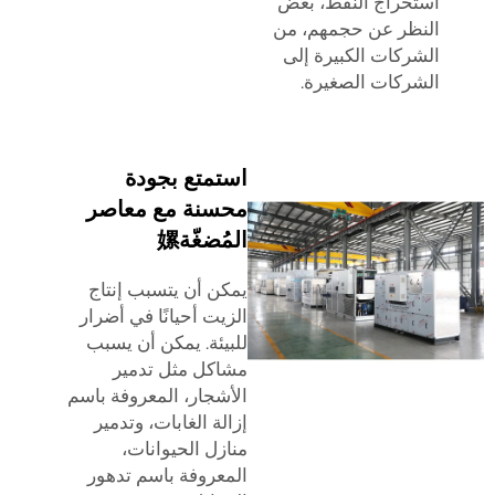
استخراج النفط، بغض
النظر عن حجمهم، من
الشركات الكبيرة إلى
الشركات الصغيرة.
استمتع بجودة
محسنة مع معاصر
المُضغّة嫘
يمكن أن يتسبب إنتاج
الزيت أحيانًا في أضرار
للبيئة. يمكن أن يسبب
مشاكل مثل تدمير
الأشجار، المعروفة باسم
إزالة الغابات، وتدمير
منازل الحيوانات،
المعروفة باسم تدهور