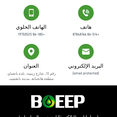
هاتف
الهاتف الخلوي
+86-185 19750525
+86-514 87848766
البريد الإلكتروني
العنوان
[email protected]
رقم 10، شارع زينييه، بلدة يانغماو،
منطقة هانجيانغ، مدينة يانغتشو،
مقاطعة جيانغسو