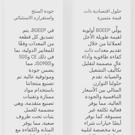
حلول اقتصادية ذات
جودة المنتج
قيمة متميزة
واستقراره الاستثنائي
يولِّي BOEEP أولوية
في BOEEP، يتم
لقيمة طويلة الأجل
تصديق كل قطعة
لعملائنا من خلال
من المعدات وفقًا
تقديم معدات ذات
للمعايير الدولية، بما
كفاءة طاقوية وأداء
في ذلك CE وSGS
عالٍ مصممة لتقليل
وISO9001، مما
تكاليف التشغيل
يضمن جودة
والصيانة. تقدم
وموثوقية عالية. تم
حلولنا التوازن
تصنيع منتجاتنا
المثالي بين الأسعار
باستخدام مواد
التنافسية والجودة
ممتازة وتقنيات
العالية، مما يوفر
تصنيع متقدمة، وهي
فعالية تكلفة غير
مصممة للعمل
مسبوقة. كما نوفر
بثبات تحت ظروف
أيضًا خيارات شراء
صعبة، مما يوفر
مرنة مخصصة لتلبية
المتانة والكفاءة مع