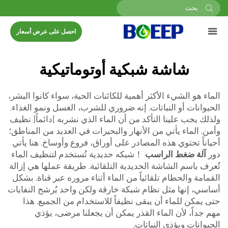
احصل على عرض أسعار
شاشة شبكية أوتوماتيكية
الماء هو الشيء الأكثر أهمية للكائنات الحية، سواء كانوا البشر،
الحيوانات أو النباتات. إنه ضروري للشرب، الغسل ونمو الغذاء.
ولذلك يجب علينا التأكد من أن الماء الذي نشربه [دائماً] نظيف
وأمن. الماء يأتي من الأنهار والبحيرات في العديد من المناطق؛
أحياناً تحتوي هذه المصادر على أوراق، فروع وأوساخ. هنا يأتي
دور
آلة ضغط الراسب
！شبكه حديدية تُستخدم لتنظيف الماء
تُعرف باسم الشاشة الحديدية التلقائية. طريقة عملها هي إزالة
القمامة والحطام تلقائياً من الماء أثناء مروره عبر قناة. بشكل
أساسي، إنها مثل نظام شبكة خارقة ولكن واحد يُرشح النفايات
حتى يمكن للماء أن يبقى نظيفاً للاستخدام من الجميع. هذا
مهم جداً، لأن الماء القذر يمكن أن يجعلنا مرضى، يؤذي
الحيوانات ويؤذي النباتات.