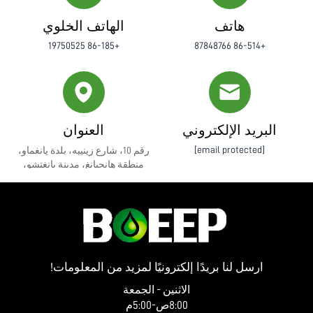
هاتف
الهاتف الخلوي
+86-185 19750525
+86-514 87848766
البريد الإلكتروني
العنوان
[email protected]
رقم 10، شارع زينييه، بلدة يانغماو،
منطقة هانجيانغ، مدينة يانغتشو،
مقاطعة جيانغسو
ارسل لنا بريدًا إلكترونيًا لمزيد من المعلومات!
الاثنين - الجمعة
8:00ص-5:00م