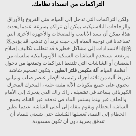
التراكمات من انسداد نظامك.
ولكن التراكمات التي تدخل إلى المياه، مثل الفروع والأوراق
والزجاجات البلاستيكية، يمكن أن تتراكم بسرعة. عندما يحدث
هذا، يمكن أن يسد الأنابيب والمضخات والأجهزة الأخرى التي
تساعدنا في توجيه المياه إلى حيث نريد أن تذهب. قد يؤدي这
样的 الانسدادات إلى مشاكل خطيرة قد تتطلب تكاليف إصلاح
مرتفعة. تستخدم الشاشات الشبكية الأوتوماتيكية سلسلة من
القضبان أو الشاشات التي تلتقط التراكمات وتمنعها من دخول
أنظمة المياه.
آلة مكبس فلتر الطين
، يتكون تصميم شاشة
شريط آلية من ثلاثة أجزاء رئيسية: الإطار عنصر صلب وبنياني
يحتوي على جميع مكونات الآلة مثبتة عليه ، المحرك المحرك
الكهربائي يساعد في تشغيله ، راك راك الذي يتحرك إلى الأمام
والخلف عبر بينما يستمر الماء في تدفقه عبر القناة، يجمع
الشاشة الحطام ويقوم بنقله إلى أعلى الشاشة. عندما تطير
الحطام إلى القمة، يُغسلها المُشبك حتى يتسنى للمياه أن
تتدفق بحرية دون أن تكون مسدودة.