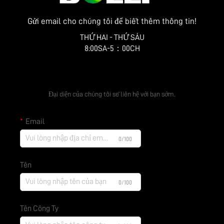
Gửi email cho chúng tôi để biết thêm thông tin!
THỨ HAI - THỨ SÁU
8:00SA-5：00CH
Nhận Báo Giá Miễn Phí
Đại diện của chúng tôi sẽ liên hệ với bạn sớm.
Email
0/100
Tên
0/100
Tên Công Ty