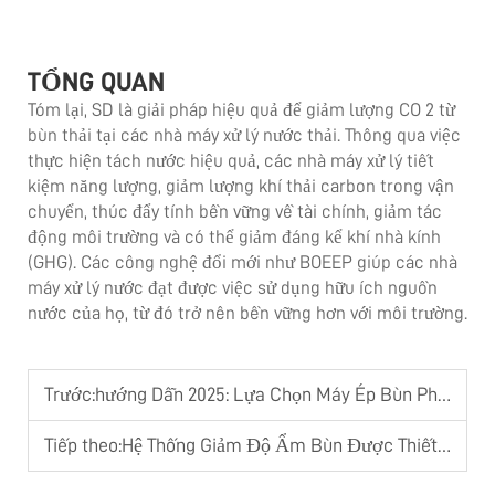
TỔNG QUAN
Tóm lại, SD là giải pháp hiệu quả để giảm lượng CO 2 từ
bùn thải tại các nhà máy xử lý nước thải. Thông qua việc
thực hiện tách nước hiệu quả, các nhà máy xử lý tiết
kiệm năng lượng, giảm lượng khí thải carbon trong vận
chuyển, thúc đẩy tính bền vững về tài chính, giảm tác
động môi trường và có thể giảm đáng kể khí nhà kính
(GHG). Các công nghệ đổi mới như BOEEP giúp các nhà
máy xử lý nước đạt được việc sử dụng hữu ích nguồn
nước của họ, từ đó trở nên bền vững hơn với môi trường.
Trước:
hướng Dẫn 2025: Lựa Chọn Máy Ép Bùn Phù Hợp Cho Ngành Công Nghiệp Của Bạn
Tiếp theo:
Hệ Thống Giảm Độ Ẩm Bùn Được Thiết Kế Riêng: Khi Sản Phẩm Tiêu Chuẩn Không Đáp Ứng Được