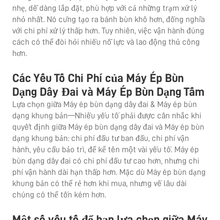
nhẹ, dễ dàng lắp đặt, phù hợp với cả những trạm xử lý
nhỏ nhất. Nó cũng tạo ra bánh bùn khô hơn, đồng nghĩa
với chi phí xử lý thấp hơn. Tuy nhiên, việc vận hành đúng
cách có thể đòi hỏi nhiều nỗ lực và lao động thủ công
hơn.
Các Yếu Tố Chi Phí của Máy Ép Bùn
Dạng Dây Đai và Máy Ép Bùn Dạng Tấm
Lựa chọn giữa Máy ép bùn dạng dây đai & Máy ép bùn
dạng khung bản—Nhiều yếu tố phải được cân nhắc khi
quyết định giữa Máy ép bùn dạng dây đai và Máy ép bùn
dạng khung bản: chi phí đầu tư ban đầu, chi phí vận
hành, yêu cầu bảo trì, để kể tên một vài yếu tố. Máy ép
bùn dạng dây đai có chi phí đầu tư cao hơn, nhưng chi
phí vận hành dài hạn thấp hơn. Mặc dù Máy ép bùn dạng
khung bản có thể rẻ hơn khi mua, nhưng về lâu dài
chúng có thể tốn kém hơn.
Một số yếu tố để bạn lựa chọn giữa Máy