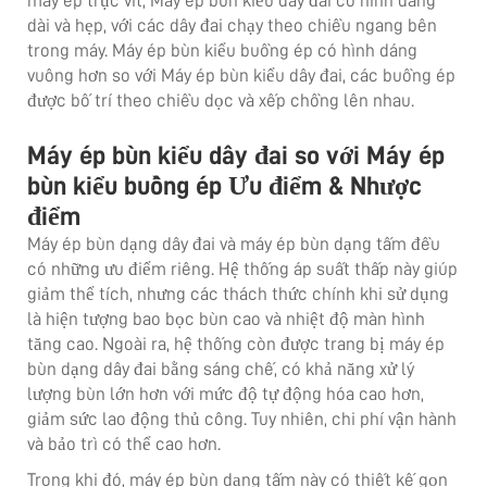
máy ép trục vít, Máy ép bùn kiểu dây đai có hình dáng
dài và hẹp, với các dây đai chạy theo chiều ngang bên
trong máy. Máy ép bùn kiểu buồng ép có hình dáng
vuông hơn so với Máy ép bùn kiểu dây đai, các buồng ép
được bố trí theo chiều dọc và xếp chồng lên nhau.
Máy ép bùn kiểu dây đai so với Máy ép
bùn kiểu buồng ép Ưu điểm & Nhược
điểm
Máy ép bùn dạng dây đai và máy ép bùn dạng tấm đều
có những ưu điểm riêng. Hệ thống áp suất thấp này giúp
giảm thể tích, nhưng các thách thức chính khi sử dụng
là hiện tượng bao bọc bùn cao và nhiệt độ màn hình
tăng cao. Ngoài ra, hệ thống còn được trang bị máy ép
bùn dạng dây đai bằng sáng chế, có khả năng xử lý
lượng bùn lớn hơn với mức độ tự động hóa cao hơn,
giảm sức lao động thủ công. Tuy nhiên, chi phí vận hành
và bảo trì có thể cao hơn.
Trong khi đó, máy ép bùn dạng tấm này có thiết kế gọn