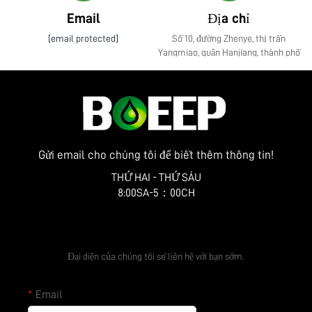
Email
Địa chỉ
[email protected]
Số 10, đường Zhenye, thị trấn
Yangmiao, quận Hanjiang, thành phố
Yangzhou, tỉnh Giang Tô
Gửi email cho chúng tôi để biết thêm thông tin!
THỨ HAI - THỨ SÁU
8:00SA-5：00CH
Nhận Báo Giá Miễn Phí
Đại diện của chúng tôi sẽ liên hệ với bạn sớm.
Email