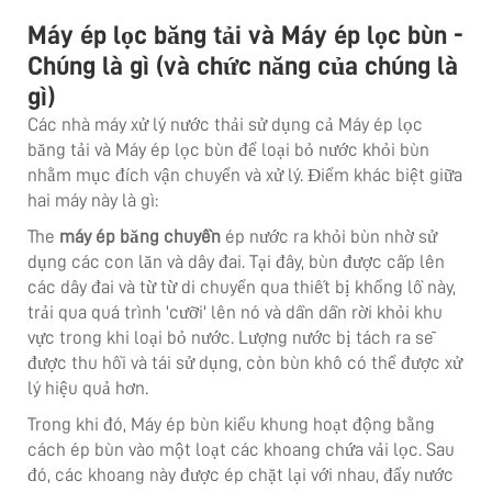
Máy ép lọc băng tải và Máy ép lọc bùn -
Chúng là gì (và chức năng của chúng là
gì)
Các nhà máy xử lý nước thải sử dụng cả Máy ép lọc
băng tải và Máy ép lọc bùn để loại bỏ nước khỏi bùn
nhằm mục đích vận chuyển và xử lý. Điểm khác biệt giữa
hai máy này là gì:
The
máy ép băng chuyền
ép nước ra khỏi bùn nhờ sử
dụng các con lăn và dây đai. Tại đây, bùn được cấp lên
các dây đai và từ từ di chuyển qua thiết bị khổng lồ này,
trải qua quá trình 'cưỡi' lên nó và dần dần rời khỏi khu
vực trong khi loại bỏ nước. Lượng nước bị tách ra sẽ
được thu hồi và tái sử dụng, còn bùn khô có thể được xử
lý hiệu quả hơn.
Trong khi đó, Máy ép bùn kiểu khung hoạt động bằng
cách ép bùn vào một loạt các khoang chứa vải lọc. Sau
đó, các khoang này được ép chặt lại với nhau, đẩy nước