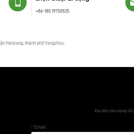
+86-185 19750525
uận Hanjiang, thành phố Yangzhou,
Nhận báo g
Đại diện của chúng tôi 
Email