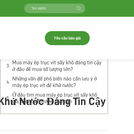
Mục lục
Điều gì khiến máy ép trục vít khử nước
trở nên lý tưởng cho các nhà mua sỉ?
Yêu cầu báo giá
Làm thế nào để chọn máy ép trục vít sấy
khô tốt nhất cho doanh nghiệp của bạn?
Mua máy ép trục vít sấy khô đáng tin cậy
ở đâu để mua số lượng lớn?
Những vấn đề phổ biến nào cần lưu ý ở
máy ép trục vít để khử nước?
Ở đâu tìm mua máy ép trục vít sấy khô
t Khử Nước Đáng Tin Cậy
giá rẻ cho hệ thống của bạn