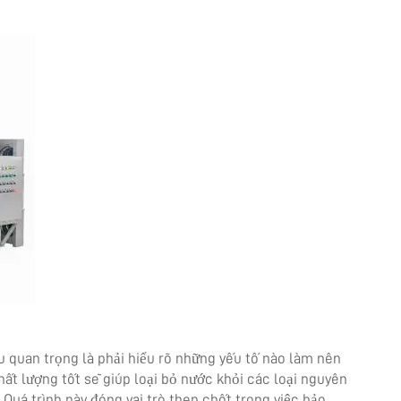
u quan trọng là phải hiểu rõ những yếu tố nào làm nên
hất lượng tốt sẽ giúp loại bỏ nước khỏi các loại nguyên
. Quá trình này đóng vai trò then chốt trong việc bảo