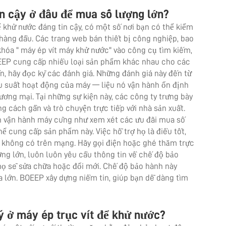
in cậy ở đâu để mua số lượng lớn?
khử nước đáng tin cậy, có một số nơi bạn có thể kiểm
hàng đầu. Các trang web bán thiết bị công nghiệp, bao
khóa "
máy ép vít
máy khử nước" vào công cụ tìm kiếm,
BOEEP cung cấp nhiều loại sản phẩm khác nhau cho các
, hãy đọc kỹ các đánh giá. Những đánh giá này đến từ
u suất hoạt động của máy — liệu nó vận hành ổn định
ương mại. Tại những sự kiện này, các công ty trưng bày
 cách gần và trò chuyện trực tiếp với nhà sản xuất.
ách vận hành máy cũng như xem xét các ưu đãi mua số
hể cung cấp sản phẩm này. Việc hỗ trợ họ là điều tốt,
 không có trên mạng. Hãy gọi điện hoặc ghé thăm trực
ợng lớn, luôn luôn yêu cầu thông tin về chế độ bảo
họ sẽ sửa chữa hoặc đổi mới. Chế độ bảo hành này
a lớn. BOEEP xây dựng niềm tin, giúp bạn dễ dàng tìm
ý ở máy ép trục vít để khử nước?