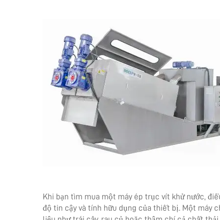
Khi bạn tìm mua một máy ép trục vít khử nước, điề
độ tin cậy và tính hữu dụng của thiết bị. Một máy c
liệu như trái cây, rau củ hoặc thậm chí cả chất thải