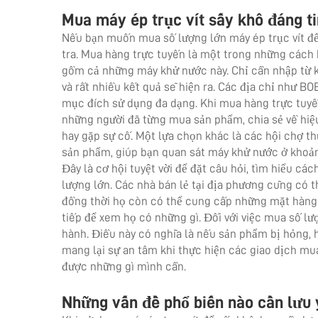
Mua máy ép trục vít sấy khô đáng t
Nếu bạn muốn mua số lượng lớn máy ép trục vít để 
tra. Mua hàng trực tuyến là một trong những cách 
gồm cả những máy khử nước này. Chỉ cần nhập từ 
và rất nhiều kết quả sẽ hiện ra. Các địa chỉ như 
mục đích sử dụng đa dạng. Khi mua hàng trực tuyến
những người đã từng mua sản phẩm, chia sẻ về hiệ
hay gặp sự cố. Một lựa chọn khác là các hội chợ th
sản phẩm, giúp bạn quan sát máy khử nước ở khoảng
Đây là cơ hội tuyệt vời để đặt câu hỏi, tìm hiểu c
lượng lớn. Các nhà bán lẻ tại địa phương cũng có t
đồng thời họ còn có thể cung cấp những mặt hàng
tiếp để xem họ có những gì. Đối với việc mua số lư
hành. Điều này có nghĩa là nếu sản phẩm bị hỏng, 
mang lại sự an tâm khi thực hiện các giao dịch mu
được những gì mình cần.
Những vấn đề phổ biến nào cần lưu 