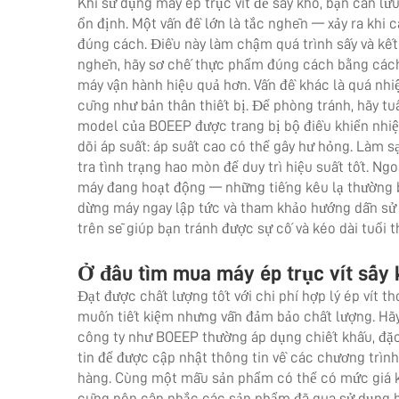
Khi sử dụng máy ép trục vít để sấy khô, bạn cần 
ổn định. Một vấn đề lớn là tắc nghẽn — xảy ra kh
đúng cách. Điều này làm chậm quá trình sấy và k
nghẽn, hãy sơ chế thực phẩm đúng cách bằng cách
máy vận hành hiệu quả hơn. Vấn đề khác là quá nhi
cũng như bản thân thiết bị. Để phòng tránh, hãy t
model của BOEEP được trang bị bộ điều khiển nhiệ
dõi áp suất: áp suất cao có thể gây hư hỏng. Làm s
tra tình trạng hao mòn để duy trì hiệu suất tốt. Ng
máy đang hoạt động — những tiếng kêu lạ thường bá
dừng máy ngay lập tức và tham khảo hướng dẫn sử
trên sẽ giúp bạn tránh được sự cố và kéo dài tuổi 
Ở đâu tìm mua máy ép trục vít sấy 
Đạt được chất lượng tốt với chi phí hợp lý
ép vít t
muốn tiết kiệm nhưng vẫn đảm bảo chất lượng. Hãy 
công ty như BOEEP thường áp dụng chiết khấu, đặc
tin để được cập nhật thông tin về các chương trình
hàng. Cùng một mẫu sản phẩm có thể có mức giá khá
cũng nên cân nhắc các sản phẩm đã qua sử dụng h