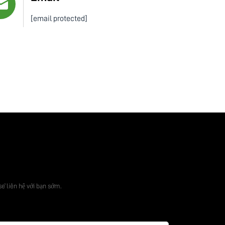
[email protected]
iá miễn phí
sẽ liên hệ với bạn sớm.