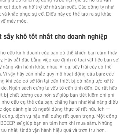
m xét dịch vụ hỗ trợ từ nhà sản xuất. Các công ty như
và khắc phục sự cố. Điều này có thể tạo ra sự khác
a về máy móc.
t sấy khô tốt nhất cho doanh nghiệp
 nhu cầu kinh doanh của bạn có thể khiến bạn cảm thấy
. Hãy bắt đầu bằng việc xác định rõ loại vật liệu bạn sẽ
kỹ năng vận hành khác nhau. Ví dụ, sấy trái cây có thể
. Vì vậy, hãy cân nhắc quy mô hoạt động của bạn: các
 khi các cơ sở lớn lại cần thiết bị có năng lực xử lý
 do. Ngân sách cũng là yếu tố cần tính đến. Dù rất hấp
t bị chất lượng cao hơn sẽ giúp bạn tiết kiệm chi phí
ới nhu cầu cụ thể của bạn, chẳng hạn như khả năng điều
ệc đọc đánh giá từ người dùng thực tế rất hữu ích —
ối cùng, dịch vụ hậu mãi cũng rất quan trọng. Một công
 BOEEP, sẽ giúp bạn an tâm hơn khi mua sắm. Những
ưu nhất, từ đó vận hành hiệu quả và trơn tru hơn.