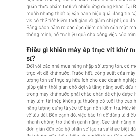
quản thực phẩm tươi và nhiều ứng dụng khác. Tại 
muốn những thiết bị vận hành hiệu quả, đáng tin 
vis
có thể tiết kiệm thời gian và giảm chi phí, do 
Bằng cách nắm rõ các đặc điểm chính của một máy
thông minh, hỗ trợ hiệu quả cho công việc của mìn
Điều gì khiến máy ép trục vít khử 
sỉ?
Đối với các nhà mua hàng nhập số lượng lớn, có m
trục vít để khử nước. Trước hết, công suất của máy đ
lượng lớn sẽ thực sự hữu ích cho các doanh nghiệp
giúp giảm thời gian chờ đợi và tăng năng suất đầu 
trong máy khử nước phải chắc chắn để chịu được 
máy làm từ thép không gỉ thường có tuổi thọ cao hơ
năng lượng cũng là yếu tố bạn nên kiểm tra. Máy khử
về lâu dài. Bên cạnh đó, việc bảo trì dễ dàng là đ
nhanh chóng trở thành gánh nặng. Các tính năng nh
đơn giản đến các bộ phận sẽ tạo ra sự khác biệt đ
đại nhưng vẫn thân thiện với người dùng. Các chức 