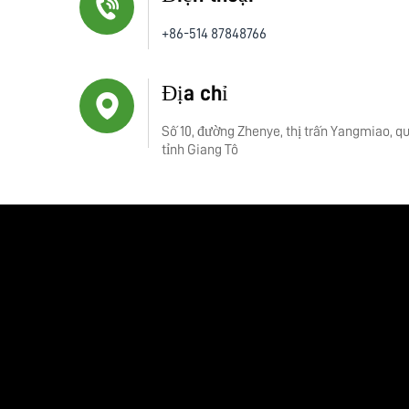
+86-514 87848766
Địa chỉ
Số 10, đường Zhenye, thị trấn Yangmiao, q
tỉnh Giang Tô