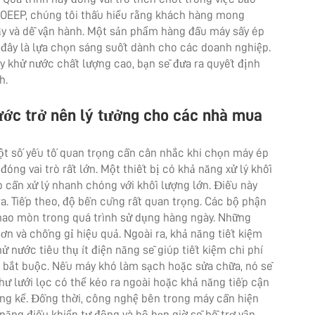
BOEEP, chúng tôi thấu hiểu rằng khách hàng mong
cậy và dễ vận hành. Một sản phẩm hàng đầu
máy sấy ép
đó đây là lựa chọn sáng suốt dành cho các doanh nghiệp.
 khử nước chất lượng cao, bạn sẽ đưa ra quyết định
h.
nước trở nên lý tưởng cho các nhà mua
ột số yếu tố quan trọng cần cân nhắc khi chọn máy ép
óng vai trò rất lớn. Một thiết bị có khả năng xử lý khối
 cần xử lý nhanh chóng với khối lượng lớn. Điều này
ra. Tiếp theo, độ bền cũng rất quan trọng. Các bộ phận
hao mòn trong quá trình sử dụng hàng ngày. Những
n và chống gỉ hiệu quả. Ngoài ra, khả năng tiết kiệm
 nước tiêu thụ ít điện năng sẽ giúp tiết kiệm chi phí
iều bắt buộc. Nếu máy khó làm sạch hoặc sửa chữa, nó sẽ
ư lưới lọc có thể kéo ra ngoài hoặc khả năng tiếp cận
áng kể. Đồng thời, công nghệ bên trong máy cần hiện
năng điều khiển tự động và bộ hẹn giờ sẽ hỗ trợ vận