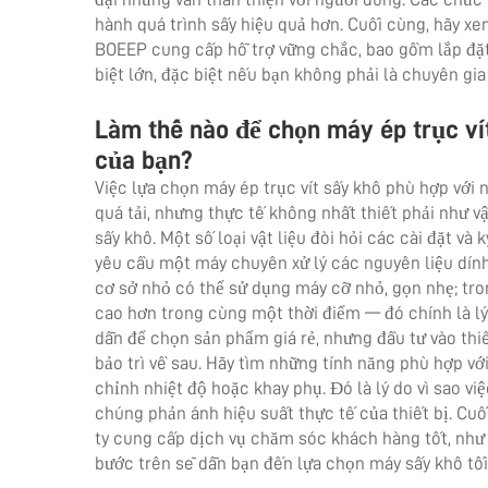
hành quá trình sấy hiệu quả hơn. Cuối cùng, hãy xe
BOEEP cung cấp hỗ trợ vững chắc, bao gồm lắp đặt 
biệt lớn, đặc biệt nếu bạn không phải là chuyên gi
Làm thế nào để chọn máy ép trục ví
của bạn?
Việc lựa chọn máy ép trục vít sấy khô phù hợp với
quá tải, nhưng thực tế không nhất thiết phải như vậy
sấy khô. Một số loại vật liệu đòi hỏi các cài đặt và 
yêu cầu một máy chuyên xử lý các nguyên liệu dính
cơ sở nhỏ có thể sử dụng máy cỡ nhỏ, gọn nhẹ; trong
cao hơn trong cùng một thời điểm — đó chính là lý
dẫn để chọn sản phẩm giá rẻ, nhưng đầu tư vào thiế
bảo trì về sau. Hãy tìm những tính năng phù hợp v
chỉnh nhiệt độ hoặc khay phụ. Đó là lý do vì sao vi
chúng phản ánh hiệu suất thực tế của thiết bị. Cu
ty cung cấp dịch vụ chăm sóc khách hàng tốt, như
bước trên sẽ dẫn bạn đến lựa chọn máy sấy khô tối 