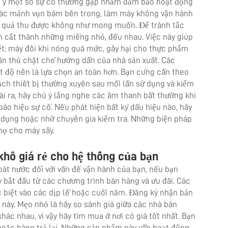
lưu ý một số sự cố thường gặp nhằm đảm bảo hoạt động
i các mảnh vụn bám bên trong, làm máy không vận hành
ết quả thu được không như mong muốn. Để tránh tắc
 cắt thành những miếng nhỏ, đều nhau. Việc này giúp
ệt: máy đôi khi nóng quá mức, gây hại cho thực phẩm
uân thủ chặt chẽ hướng dẫn của nhà sản xuất. Các
t độ nên là lựa chọn an toàn hơn. Bạn cũng cần theo
ạch thiết bị thường xuyên sau mỗi lần sử dụng và kiểm
oài ra, hãy chú ý lắng nghe các âm thanh bất thường khi
o hiệu sự cố. Nếu phát hiện bất kỳ dấu hiệu nào, hãy
 dụng hoặc nhờ chuyên gia kiểm tra. Những biện pháp
thọ cho máy sấy.
khô giá rẻ cho hệ thống của bạn
hoát nước
đối với vấn đề vận hành của bạn, nếu bạn
bắt đầu từ các chương trình bán hàng và ưu đãi. Các
 biệt vào các dịp lễ hoặc cuối năm. Đăng ký nhận bản
 này. Mẹo nhỏ là hãy so sánh giá giữa các nhà bán
c nhau, vì vậy hãy tìm mua ở nơi có giá tốt nhất. Bạn
oặc hàng trả lại. Những sản phẩm này vẫn hoạt động