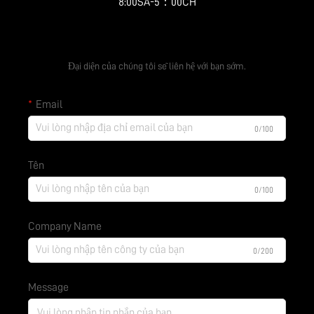
8:00SA-5：00CH
Nhận báo giá miễn phí
Đại diện của chúng tôi sẽ liên hệ với bạn sớm.
Email
0/100
Tên
0/100
Company Name
0/200
Message