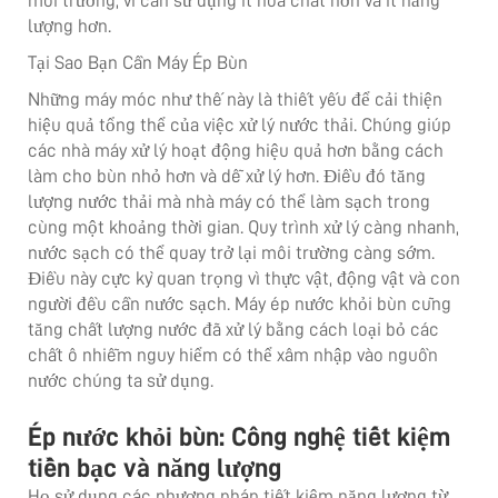
môi trường, vì cần sử dụng ít hóa chất hơn và ít năng
lượng hơn.
Tại Sao Bạn Cần Máy Ép Bùn
Những máy móc như thế này là thiết yếu để cải thiện
hiệu quả tổng thể của việc xử lý nước thải. Chúng giúp
các nhà máy xử lý hoạt động hiệu quả hơn bằng cách
làm cho bùn nhỏ hơn và dễ xử lý hơn. Điều đó tăng
lượng nước thải mà nhà máy có thể làm sạch trong
cùng một khoảng thời gian. Quy trình xử lý càng nhanh,
nước sạch có thể quay trở lại môi trường càng sớm.
Điều này cực kỳ quan trọng vì thực vật, động vật và con
người đều cần nước sạch. Máy ép nước khỏi bùn cũng
tăng chất lượng nước đã xử lý bằng cách loại bỏ các
chất ô nhiễm nguy hiểm có thể xâm nhập vào nguồn
nước chúng ta sử dụng.
Ép nước khỏi bùn: Công nghệ tiết kiệm
tiền bạc và năng lượng
Họ sử dụng các phương pháp tiết kiệm năng lượng từ