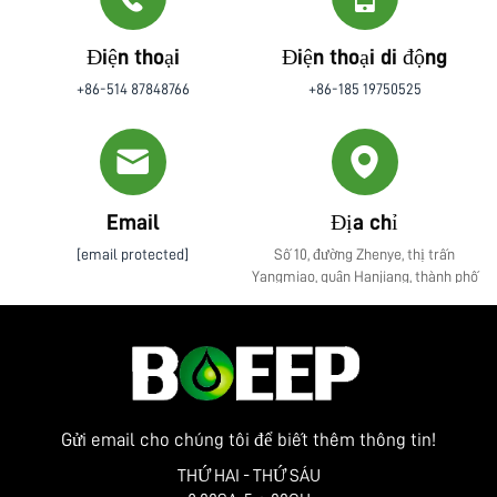
Điện thoại
Điện thoại di động
+86-514 87848766
+86-185 19750525
Email
Địa chỉ
[email protected]
Số 10, đường Zhenye, thị trấn
Yangmiao, quận Hanjiang, thành phố
Yangzhou, tỉnh Giang Tô
Gửi email cho chúng tôi để biết thêm thông tin!
THỨ HAI - THỨ SÁU