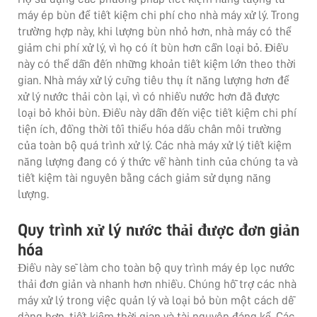
máy ép bùn để tiết kiệm chi phí cho nhà máy xử lý. Trong
trường hợp này, khi lượng bùn nhỏ hơn, nhà máy có thể
giảm chi phí xử lý, vì họ có ít bùn hơn cần loại bỏ. Điều
này có thể dẫn đến những khoản tiết kiệm lớn theo thời
gian. Nhà máy xử lý cũng tiêu thụ ít năng lượng hơn để
xử lý nước thải còn lại, vì có nhiều nước hơn đã được
loại bỏ khỏi bùn. Điều này dẫn đến việc tiết kiệm chi phí
tiện ích, đồng thời tối thiểu hóa dấu chân môi trường
của toàn bộ quá trình xử lý. Các nhà máy xử lý tiết kiệm
năng lượng đang có ý thức về hành tinh của chúng ta và
tiết kiệm tài nguyên bằng cách giảm sử dụng năng
lượng.
Quy trình xử lý nước thải được đơn giản
hóa
Điều này sẽ làm cho toàn bộ quy trình
máy ép lọc nước
thải
đơn giản và nhanh hơn nhiều. Chúng hỗ trợ các nhà
máy xử lý trong việc quản lý và loại bỏ bùn một cách dễ
dàng hơn, tiết kiệm thời gian và tài nguyên đáng kể. Các