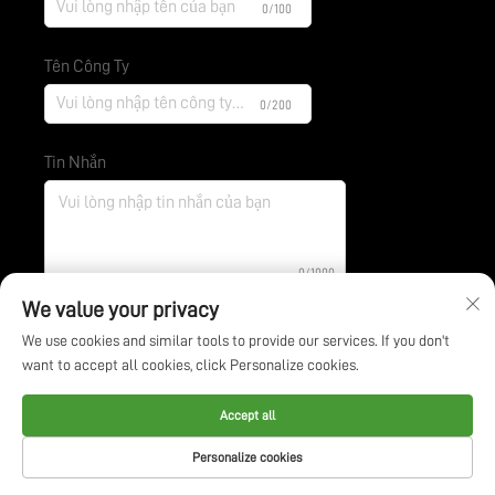
0/100
Tên Công Ty
0/200
Tin Nhắn
0/1000
We value your privacy
We use cookies and similar tools to provide our services. If you don't
Gửi
want to accept all cookies, click Personalize cookies.
Bản quyền © Công ty Công nghệ Bảo vệ Môi trường BOE
Accept all
Giang Tô. Tất cả các quyền được bảo lưu -
Privacy Policy
-
Personalize cookies
Blog