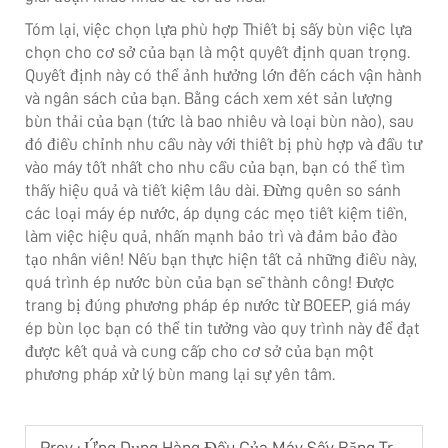
Tóm lại, việc chọn lựa phù hợp
Thiết bị sấy bùn
việc lựa
chọn cho cơ sở của bạn là một quyết định quan trọng.
Quyết định này có thể ảnh hưởng lớn đến cách vận hành
và ngân sách của bạn. Bằng cách xem xét sản lượng
bùn thải của bạn (tức là bao nhiêu và loại bùn nào), sau
đó điều chỉnh nhu cầu này với thiết bị phù hợp và đầu tư
vào máy tốt nhất cho nhu cầu của bạn, bạn có thể tìm
thấy hiệu quả và tiết kiệm lâu dài. Đừng quên so sánh
các loại máy ép nước, áp dụng các mẹo tiết kiệm tiền,
làm việc hiệu quả, nhấn mạnh bảo trì và đảm bảo đào
tạo nhân viên! Nếu bạn thực hiện tất cả những điều này,
quá trình ép nước bùn của bạn sẽ thành công! Được
trang bị đúng phương pháp ép nước từ BOEEP,
giá máy
ép bùn lọc
bạn có thể tin tưởng vào quy trình này để đạt
được kết quả và cung cấp cho cơ sở của bạn một
phương pháp xử lý bùn mang lại sự yên tâm.
Prev :
Ứng Dụng Hàng Đầu Của Máy Sấy Băng Trong Ngành Dược Phẩm