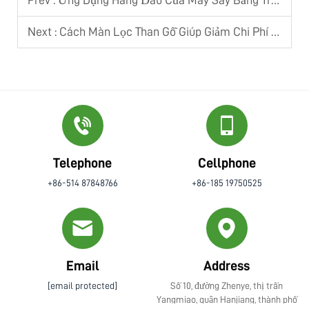
Next :
Cách Màn Lọc Than Gỗ Giúp Giảm Chi Phí Vận Hành Tại Các Nhà Máy Xử Lý Nước
Telephone
Cellphone
+86-514 87848766
+86-185 19750525
Email
Address
[email protected]
Số 10, đường Zhenye, thị trấn
Yangmiao, quận Hanjiang, thành phố