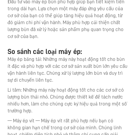
Đầu tư vào máy ép bùn phù hợp giúp bạn tiết kiệm tiền
trong dài hạn. Lựa chọn một máy đáp ứng yêu cầu của
cơ sở của bạn có thể giúp tăng hiệu quả hoạt động, từ
đó giảm chi phí vận hành. Máy phù hợp cải thiện chất
lượng bùn đã xử lý hoặc sản phẩm phụ quan trọng cho
cơ sở của bạn.
So sánh các loại máy ép:
Máy ép băng tải: Những máy này hoạt động tốt cho bùn
ít đặc và phù hợp với các cơ sở sản xuất bùn lớn yêu cầu
vận hành liên tục. Chúng xử lý lượng lớn bùn và duy trì
sự di chuyển liên tục.
Li tâm: Những máy này hoạt động tốt cho các cơ sở có
lượng bùn thải nhỏ. Chúng được thiết kế để tách nước
nhiều hơn, làm cho chúng cực kỳ hiệu quả trong một số
trường hợp.
— Máy ép vít — Máy ép vít rất phù hợp nếu bạn có
không gian hạn chế trong cơ sở của mình. Chúng linh
hoạt, chiếm diện tích nhỏ và thậm chí cung cấp giải