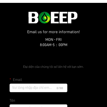
Yangzhou, tỉnh Giang Tô
Email us for more information!
MON - FRI
8:00AM-5：00PM
Nhận Báo Giá Miễn Phí
Đại diện của chúng tôi sẽ liên hệ với bạn sớm.
Email
0/100
Tên