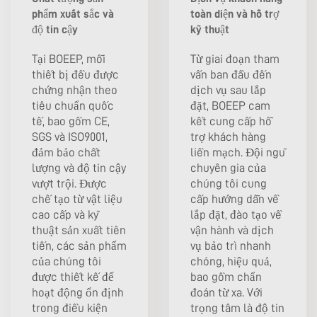
phẩm xuất sắc và
toàn diện và hỗ trợ
độ tin cậy
kỹ thuật
Tại BOEEP, mỗi
Từ giai đoạn tham
thiết bị đều được
vấn ban đầu đến
chứng nhận theo
dịch vụ sau lắp
tiêu chuẩn quốc
đặt, BOEEP cam
tế, bao gồm CE,
kết cung cấp hỗ
SGS và ISO9001,
trợ khách hàng
đảm bảo chất
liền mạch. Đội ngũ
lượng và độ tin cậy
chuyên gia của
vượt trội. Được
chúng tôi cung
chế tạo từ vật liệu
cấp hướng dẫn về
cao cấp và kỹ
lắp đặt, đào tạo về
thuật sản xuất tiên
vận hành và dịch
tiến, các sản phẩm
vụ bảo trì nhanh
của chúng tôi
chóng, hiệu quả,
được thiết kế để
bao gồm chẩn
hoạt động ổn định
đoán từ xa. Với
trong điều kiện
trọng tâm là độ tin