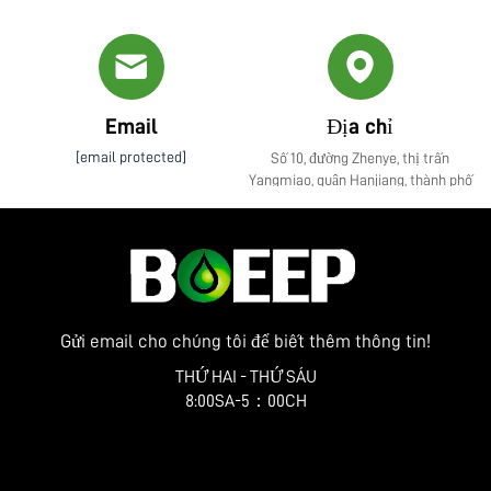
Email
Địa chỉ
[email protected]
Số 10, đường Zhenye, thị trấn
Yangmiao, quận Hanjiang, thành phố
Yangzhou, tỉnh Giang Tô
Gửi email cho chúng tôi để biết thêm thông tin!
THỨ HAI - THỨ SÁU
8:00SA-5：00CH
Nhận báo giá miễn phí