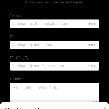
Đại diện của chúng tôi sẽ liên hệ với bạn sớm.
Email
0/100
Tên
0/100
Tên Công Ty
0/200
Tin nhắn
0/1000