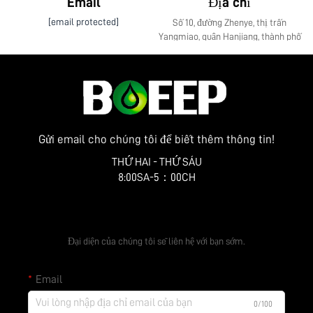
Email
Địa chỉ
[email protected]
Số 10, đường Zhenye, thị trấn
Yangmiao, quận Hanjiang, thành phố
Yangzhou, tỉnh Giang Tô
Gửi email cho chúng tôi để biết thêm thông tin!
THỨ HAI - THỨ SÁU
8:00SA-5：00CH
Nhận báo giá miễn phí
Đại diện của chúng tôi sẽ liên hệ với bạn sớm.
Email
0/100