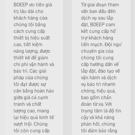
BOEEP ưu tiên giá
Từ giai đoạn tham
trị lâu dài cho
vấn ban đầu đến
khách hàng của
dịch vụ sau lắp
chúng tôi bằng
đặt, BOEEP cam
cách cung cấp
kết cung cấp hỗ
thiết bị hiệu suất
trợ khách hàng
cao, tiết kiệm
liền mạch. Đội ngũ
năng lượng, được
chuyên gia của
thiết kế để giảm
chúng tôi cung
chi phí vận hành và
cấp hướng dẫn về
bảo trì. Các giải
lắp đặt, đào tạo về
pháp của chúng
vận hành và dịch
tôi đạt được sự
vụ bảo trì nhanh
cân bằng hoàn hảo
chóng, hiệu quả,
giữa giá cả cạnh
bao gồm chẩn
tranh và chất
đoán từ xa. Với
lượng cao, mang
trọng tâm là độ tin
lại hiệu quả kinh tế
cậy và khả năng
vượt trội. Chúng
phản hồi, chúng
tôi còn cung cấp
tôi đảm bảo rằng