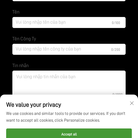
Tên
0/100
Tên Công Ty
0/200
Tin nhắn
0/1000
We value your privacy
We use cookies and similar tools to provide our services. If you don't
Gửi
want to accept all cookies, click Personalize cookies.
Bản quyền © Công ty Công nghệ Bảo vệ Môi trường BOE
Accept all