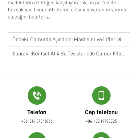
maddelerin özelliğini karşılaştırarak, bu partikülleri
tutmak için hangi filtreleme ortamı boyutunun verimli
olacağını belirleriz.
Önceki :
Çamurda Aşındırıcı Maddeler ve Lifler: Videli Presler Zorlu Katı Maddeleri Nasıl İşler
Sonraki :
Kentsel Atık Su Tesislerinde Çamur Filtre Preslerinin Rolü
Telefon
Cep telefonu
+86-514 87848766
+86-185 19750525