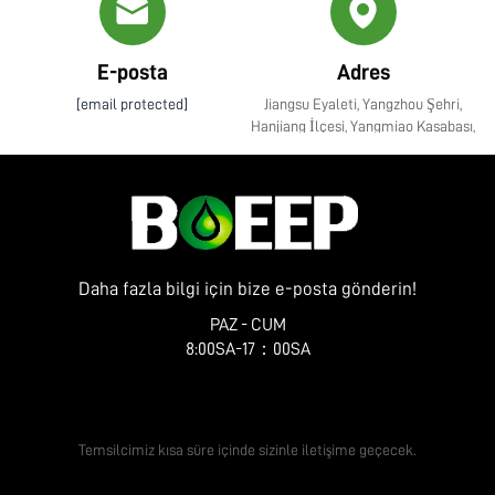
E-posta
Adres
[email protected]
Jiangsu Eyaleti, Yangzhou Şehri,
Hanjiang İlçesi, Yangmiao Kasabası,
Zhenye Caddesi No. 10
Daha fazla bilgi için bize e-posta gönderin!
PAZ - CUM
8:00SA-17：00SA
Ücretsiz Teklif Alın
Temsilcimiz kısa süre içinde sizinle iletişime geçecek.