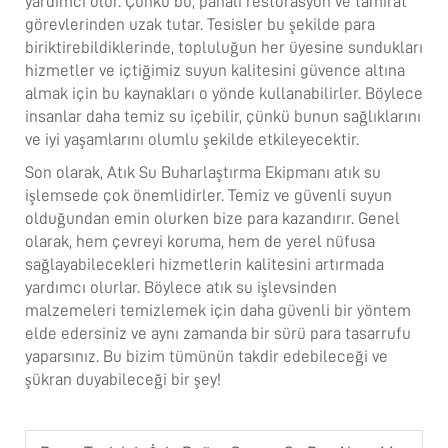
yardımcı olur. Çünkü bu, pahalı restorasyon ve tamirat
görevlerinden uzak tutar. Tesisler bu şekilde para
biriktirebildiklerinde, topluluğun her üyesine sundukları
hizmetler ve içtiğimiz suyun kalitesini güvence altına
almak için bu kaynakları o yönde kullanabilirler. Böylece
insanlar daha temiz su içebilir, çünkü bunun sağlıklarını
ve iyi yaşamlarını olumlu şekilde etkileyecektir.
Son olarak,
Atık Su Buharlaştırma Ekipmanı
atık su
işlemsede çok önemlidirler. Temiz ve güvenli suyun
olduğundan emin olurken bize para kazandırır. Genel
olarak, hem çevreyi koruma, hem de yerel nüfusa
sağlayabilecekleri hizmetlerin kalitesini artırmada
yardımcı olurlar. Böylece atık su işlevsinden
malzemeleri temizlemek için daha güvenli bir yöntem
elde edersiniz ve aynı zamanda bir sürü para tasarrufu
yaparsınız. Bu bizim tümünün takdir edebileceği ve
şükran duyabileceği bir şey!