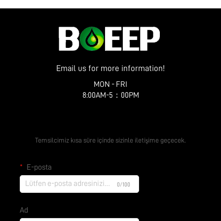
Zhenye Caddesi No. 10
Email us for more information!
MON - FRI
8:00AM-5：00PM
Ücretsiz Teklif Alın
Temsilcimiz kısa süre içinde sizinle iletişime geçecek.
E-posta
0/100
Ad