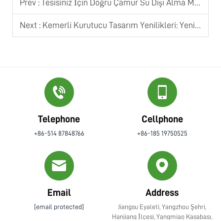
Prev :
Tesisiniz İçin Doğru Çamur Su Dışı Alma Makinesi Nasıl Seçilir
Next :
Kemerli Kurutucu Tasarım Yenilikleri: Yeni Özelliklerin Performansı Nasıl Artırıyor
Telephone
Cellphone
+86-514 87848766
+86-185 19750525
Email
Address
[email protected]
Jiangsu Eyaleti, Yangzhou Şehri,
Hanjiang İlçesi, Yangmiao Kasabası,