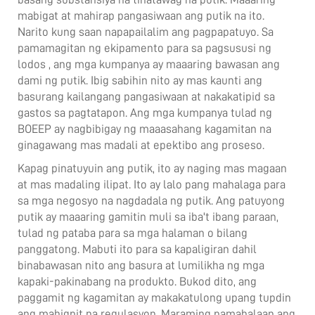
mabigat at mahirap pangasiwaan ang putik na ito.
Narito kung saan napapailalim ang pagpapatuyo. Sa
pamamagitan ng
ekipamento para sa pagsususi ng
lodos
, ang mga kumpanya ay maaaring bawasan ang
dami ng putik. Ibig sabihin nito ay mas kaunti ang
basurang kailangang pangasiwaan at nakakatipid sa
gastos sa pagtatapon. Ang mga kumpanya tulad ng
BOEEP ay nagbibigay ng maaasahang kagamitan na
ginagawang mas madali at epektibo ang proseso.
Kapag pinatuyuin ang putik, ito ay naging mas magaan
at mas madaling ilipat. Ito ay lalo pang mahalaga para
sa mga negosyo na nagdadala ng putik. Ang patuyong
putik ay maaaring gamitin muli sa iba't ibang paraan,
tulad ng pataba para sa mga halaman o bilang
panggatong. Mabuti ito para sa kapaligiran dahil
binabawasan nito ang basura at lumilikha ng mga
kapaki-pakinabang na produkto. Bukod dito, ang
paggamit ng kagamitan ay makakatulong upang tupdin
ang mahigpit na regulasyon. Maraming pamahalaan ang