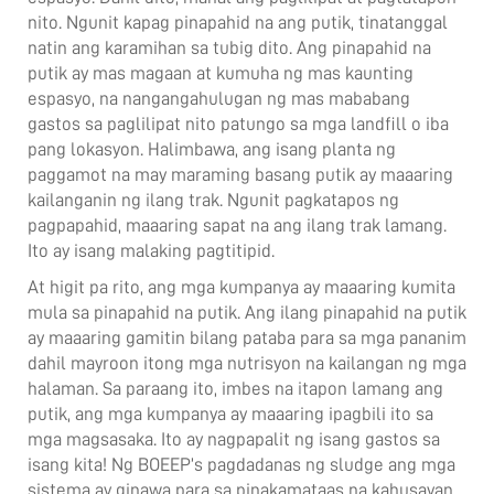
nito. Ngunit kapag pinapahid na ang putik, tinatanggal
natin ang karamihan sa tubig dito. Ang pinapahid na
putik ay mas magaan at kumuha ng mas kaunting
espasyo, na nangangahulugan ng mas mababang
gastos sa paglilipat nito patungo sa mga landfill o iba
pang lokasyon. Halimbawa, ang isang planta ng
paggamot na may maraming basang putik ay maaaring
kailanganin ng ilang trak. Ngunit pagkatapos ng
pagpapahid, maaaring sapat na ang ilang trak lamang.
Ito ay isang malaking pagtitipid.
At higit pa rito, ang mga kumpanya ay maaaring kumita
mula sa pinapahid na putik. Ang ilang pinapahid na putik
ay maaaring gamitin bilang pataba para sa mga pananim
dahil mayroon itong mga nutrisyon na kailangan ng mga
halaman. Sa paraang ito, imbes na itapon lamang ang
putik, ang mga kumpanya ay maaaring ipagbili ito sa
mga magsasaka. Ito ay nagpapalit ng isang gastos sa
isang kita! Ng BOEEP’s
pagdadanas ng sludge
ang mga
sistema ay ginawa para sa pinakamataas na kahusayan,