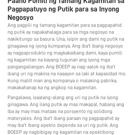
Paano Pumili ng Tamang Kagamitan sa
Pagpapatuyo ng Putik para sa Inyong
Negosyo
Ang pagpili ng tamang kagamitan para sa pagpapahid
ng putik ay napakahalaga para sa mga negosyo na
nakikitungo sa basura. Una, isipin ang dami ng putik na
ginagawa ng iyong kumpanya. Ang iba't ibang negosyo
ay nagpaprodukto ng magkakaibang dami, kaya pumili
ng kagamitan na kayang tugunan ang iyong mga
pangangailangan. Ang BOEEP ay nag-aalok ng iba't
ibang uri ng makina na naaayon sa laki at kapasidad mo.
Kung maliit man ang kompanya o malaking pabrika,
makakahanap ka ng angkop na kagamitan.
Pangalawa, isaalang-alang ang uri ng putik na iyong
ginagawa. Ang ilang putik ay mas makapal, habang ang
iba ay may mas mataas na porsyento ng solidong
materyales. Ang iba't ibang paraan ng pagpapahid ay
may iba't ibang epekto depende sa uri ng putik. Ang
BOEEP ay nagbibigay ng kagamitan na epektibong