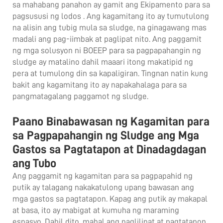
sa mahabang panahon ay gamit ang
Ekipamento para sa
pagsususi ng lodos
. Ang kagamitang ito ay tumutulong
na alisin ang tubig mula sa sludge, na ginagawang mas
madali ang pag-iimbak at paglipat nito. Ang paggamit
ng mga solusyon ni BOEEP para sa pagpapahangin ng
sludge ay matalino dahil maaari itong makatipid ng
pera at tumulong din sa kapaligiran. Tingnan natin kung
bakit ang kagamitang ito ay napakahalaga para sa
pangmatagalang paggamot ng sludge.
Paano Binabawasan ng Kagamitan para
sa Pagpapahangin ng Sludge ang Mga
Gastos sa Pagtatapon at Dinadagdagan
ang Tubo
Ang paggamit ng kagamitan para sa pagpapahid ng
putik ay talagang nakakatulong upang bawasan ang
mga gastos sa pagtatapon. Kapag ang putik ay makapal
at basa, ito ay mabigat at kumuha ng maraming
espasyo. Dahil dito, mahal ang paglilipat at pagtatapon