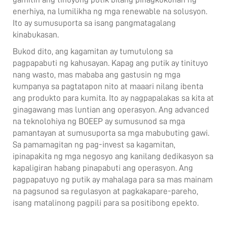
enerhiya, na lumilikha ng mga renewable na solusyon.
Ito ay sumusuporta sa isang pangmatagalang
kinabukasan.
Bukod dito, ang kagamitan ay tumutulong sa
pagpapabuti ng kahusayan. Kapag ang putik ay tinituyo
nang wasto, mas mababa ang gastusin ng mga
kumpanya sa pagtatapon nito at maaari nilang ibenta
ang produkto para kumita. Ito ay nagpapalakas sa kita at
ginagawang mas luntian ang operasyon. Ang advanced
na teknolohiya ng BOEEP ay sumusunod sa mga
pamantayan at sumusuporta sa mga mabubuting gawi.
Sa pamamagitan ng pag-invest sa kagamitan,
ipinapakita ng mga negosyo ang kanilang dedikasyon sa
kapaligiran habang pinapabuti ang operasyon. Ang
pagpapatuyo ng putik ay mahalaga para sa mas mainam
na pagsunod sa regulasyon at pagkakapare-pareho,
isang matalinong pagpili para sa positibong epekto.