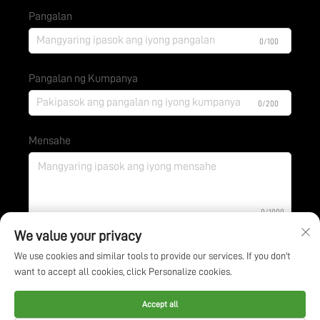
Pangalan
0/100
Pangalan ng Kumpanya
0/200
Mensahe
0/1000
We value your privacy
We use cookies and similar tools to provide our services. If you don't
Isumite
want to accept all cookies, click Personalize cookies.
Kopirait © Jiangsu BOE Environmental Protection
Accept all