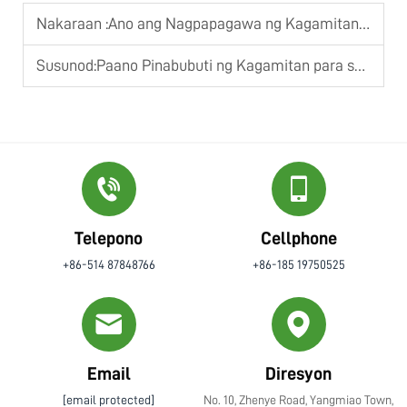
Nakaraan :
Ano ang Nagpapagawa ng Kagamitan para sa Pagpapatuyo ng Sludge na Maaasahan para sa Sludge na May Mataas na Halaga ng Kainitan
Susunod:
Paano Pinabubuti ng Kagamitan para sa Pagpapahangin ng Sludge ang Pangkalahatang Paggamit ng Enerhiya ng Halaman
Telepono
Cellphone
+86-514 87848766
+86-185 19750525
Email
Diresyon
[email protected]
No. 10, Zhenye Road, Yangmiao Town,