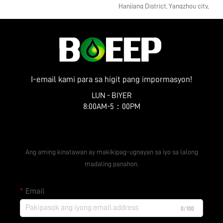
Hanjiang District, Yangzhou city,
Jiangsu Province
I-email kami para sa higit pang impormasyon!
LUN - BIYER
8:00AM-5：00PM
Kumuha ng Libreng Presyo
Ang aming kinatawan ay makikipag-ugnayan sa iyo sa lalong
madaling panahon.
Email
0/100