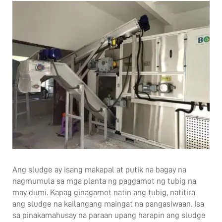
Ang sludge ay isang makapal at putik na bagay na
nagmumula sa mga planta ng paggamot ng tubig na
may dumi. Kapag ginagamot natin ang tubig, natitira
ang sludge na kailangang maingat na pangasiwaan. Isa
sa pinakamahusay na paraan upang harapin ang sludge