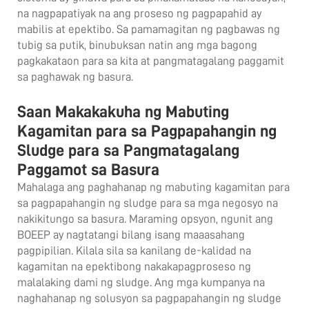
na nagpapatiyak na ang proseso ng pagpapahid ay
mabilis at epektibo. Sa pamamagitan ng pagbawas ng
tubig sa putik, binubuksan natin ang mga bagong
pagkakataon para sa kita at pangmatagalang paggamit
sa paghawak ng basura.
Saan Makakakuha ng Mabuting
Kagamitan para sa Pagpapahangin ng
Sludge para sa Pangmatagalang
Paggamot sa Basura
Mahalaga ang paghahanap ng mabuting kagamitan para
sa pagpapahangin ng sludge para sa mga negosyo na
nakikitungo sa basura. Maraming opsyon, ngunit ang
BOEEP ay nagtatangi bilang isang maaasahang
pagpipilian. Kilala sila sa kanilang de-kalidad na
kagamitan na epektibong nakakapagproseso ng
malalaking dami ng sludge. Ang mga kumpanya na
naghahanap ng solusyon sa pagpapahangin ng sludge