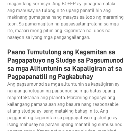
magandang serbisyo. Ang BOEEP ay ipinagmamalaki
ang mahusay na tulong nito upang panatilihin ang
makinang gumagana nang maayos sa loob ng maraming
taon. Sa pamamagitan ng pagsasaalang-alang sa mga
ito, maaari mong piliin ang kagamitan na lubos na
naaayon sa iyong mga pangangailangan.
Paano Tumutulong ang Kagamitan sa
Pagpapatuyo ng Sludge sa Pagsumunod
sa mga Alituntunin sa Kapaligiran at sa
Pagpapanatili ng Pagkabuhay
Ang pagsumunod sa mga alituntunin sa kapaligiran ay
nangangahulugan ng pagsunod sa mga batas upang
maprotektahan ang planeta. Maraming negosyo ang
kailangang pamahalaan ang basura nang responsable,
at ang sludge ay isang malaking bahagi nito. Ang
paggamit ng kagamitan sa pagpapatuyo ng sludge ay
isang mahusay na paraan upang manatiling sumusunod