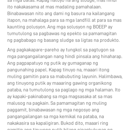
sa mga batas. Kapag natuyo na ang sludge, mas hindi
ito nakakasama at mas madaling pamahalaan.
Binabawasan nito ang dami ng basura na kailangang
itapon, na mahalaga para sa mga landfill at para sa mas
kaunting polusyon. Ang mga solusyon ng BOEEP ay
tumutulong sa pagbawas ng epekto sa pamamagitan
ng pagbabago ng basang sludge sa ligtas na produkto.
Ang pagkakapare-pareho ay tungkol sa pagtugon sa
mga pangangailangan nang hindi pinsala ang hinaharap.
Ang pagpapatuyo ng putik ay gumaganap ng
pangunahing papel. Kapag tinuyo na, maaari itong
muling gamitin para sa mabubuting layunin. Halimbawa,
ang tinuyong putik ay maaaring gawing organikong
pataba, na tumutulong sa paglago ng mga halaman. Ito
ay kapaki-pakinabang sa mga magsasaka at sa mas
malusog na pagkain. Sa pamamagitan ng muling
paggamit, binabawasan ng mga negosyo ang
pangangailangan sa mga kemikal na pataba, na
nakakasira sa kapaligiran. Bukod dito, maaari ring
gamitin ang tinuyong putik bilang pinagkukunan ng