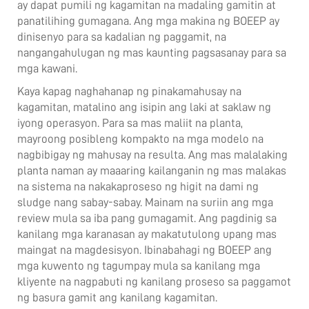
ay dapat pumili ng kagamitan na madaling gamitin at
panatilihing gumagana. Ang mga makina ng BOEEP ay
dinisenyo para sa kadalian ng paggamit, na
nangangahulugan ng mas kaunting pagsasanay para sa
mga kawani.
Kaya kapag naghahanap ng pinakamahusay na
kagamitan, matalino ang isipin ang laki at saklaw ng
iyong operasyon. Para sa mas maliit na planta,
mayroong posibleng kompakto na mga modelo na
nagbibigay ng mahusay na resulta. Ang mas malalaking
planta naman ay maaaring kailanganin ng mas malakas
na sistema na nakakaproseso ng higit na dami ng
sludge nang sabay-sabay. Mainam na suriin ang mga
review mula sa iba pang gumagamit. Ang pagdinig sa
kanilang mga karanasan ay makatutulong upang mas
maingat na magdesisyon. Ibinabahagi ng BOEEP ang
mga kuwento ng tagumpay mula sa kanilang mga
kliyente na nagpabuti ng kanilang proseso sa paggamot
ng basura gamit ang kanilang kagamitan.