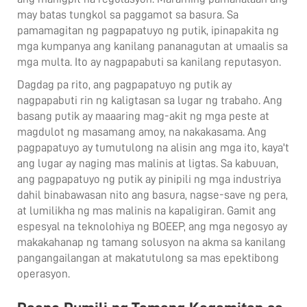
may batas tungkol sa paggamot sa basura. Sa
pamamagitan ng pagpapatuyo ng putik, ipinapakita ng
mga kumpanya ang kanilang pananagutan at umaalis sa
mga multa. Ito ay nagpapabuti sa kanilang reputasyon.
Dagdag pa rito, ang pagpapatuyo ng putik ay
nagpapabuti rin ng kaligtasan sa lugar ng trabaho. Ang
basang putik ay maaaring mag-akit ng mga peste at
magdulot ng masamang amoy, na nakakasama. Ang
pagpapatuyo ay tumutulong na alisin ang mga ito, kaya't
ang lugar ay naging mas malinis at ligtas. Sa kabuuan,
ang pagpapatuyo ng putik ay pinipili ng mga industriya
dahil binabawasan nito ang basura, nagse-save ng pera,
at lumilikha ng mas malinis na kapaligiran. Gamit ang
espesyal na teknolohiya ng BOEEP, ang mga negosyo ay
makakahanap ng tamang solusyon na akma sa kanilang
pangangailangan at makatutulong sa mas epektibong
operasyon.