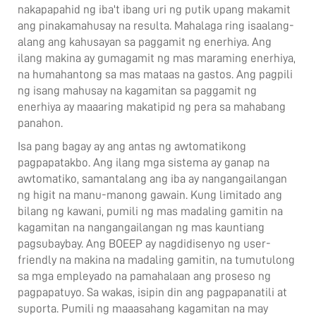
nakapapahid ng iba't ibang uri ng putik upang makamit
ang pinakamahusay na resulta. Mahalaga ring isaalang-
alang ang kahusayan sa paggamit ng enerhiya. Ang
ilang makina ay gumagamit ng mas maraming enerhiya,
na humahantong sa mas mataas na gastos. Ang pagpili
ng isang mahusay na kagamitan sa paggamit ng
enerhiya ay maaaring makatipid ng pera sa mahabang
panahon.
Isa pang bagay ay ang antas ng awtomatikong
pagpapatakbo. Ang ilang mga sistema ay ganap na
awtomatiko, samantalang ang iba ay nangangailangan
ng higit na manu-manong gawain. Kung limitado ang
bilang ng kawani, pumili ng mas madaling gamitin na
kagamitan na nangangailangan ng mas kauntiang
pagsubaybay. Ang BOEEP ay nagdidisenyo ng user-
friendly na makina na madaling gamitin, na tumutulong
sa mga empleyado na pamahalaan ang proseso ng
pagpapatuyo. Sa wakas, isipin din ang pagpapanatili at
suporta. Pumili ng maaasahang kagamitan na may