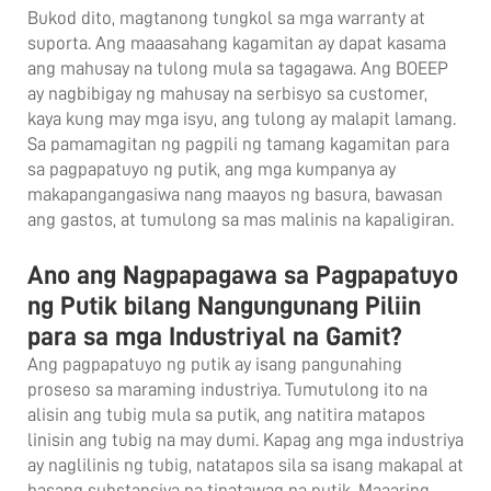
Bukod dito, magtanong tungkol sa mga warranty at
suporta. Ang maaasahang kagamitan ay dapat kasama
ang mahusay na tulong mula sa tagagawa. Ang BOEEP
ay nagbibigay ng mahusay na serbisyo sa customer,
kaya kung may mga isyu, ang tulong ay malapit lamang.
Sa pamamagitan ng pagpili ng tamang kagamitan para
sa pagpapatuyo ng putik, ang mga kumpanya ay
makapangangasiwa nang maayos ng basura, bawasan
ang gastos, at tumulong sa mas malinis na kapaligiran.
Ano ang Nagpapagawa sa Pagpapatuyo
ng Putik bilang Nangungunang Piliin
para sa mga Industriyal na Gamit?
Ang pagpapatuyo ng putik ay isang pangunahing
proseso sa maraming industriya. Tumutulong ito na
alisin ang tubig mula sa putik, ang natitira matapos
linisin ang tubig na may dumi. Kapag ang mga industriya
ay naglilinis ng tubig, natatapos sila sa isang makapal at
basang substansiya na tinatawag na putik. Maaaring