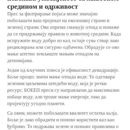
средином и одрживост
Прес за филтрирање појаса може значајно
побољшати ваш пројекат на еколошкој страни и
зеленој страни. Ова опрема смањује отпад и помаже
да се придржавају правила о животној средини. Када
испружите воду добро из кал, остаје сува ствар лако
рециклирана или сигурно одбачена. Обрадује се ово
мање штетно земљиште мањим отпадом на
депонијама.
Један од кључних плюса је ефикасност девадрације.
Боље процес значи мање отпада воде. То одговара
зеленим циљевима штедећи воду, која је ретки
ресурс. БОЕЕП преси су направљени да максимално
избаце воду, али троше мање енергије, тако да
пројектују угодно планети.
Са овим, можете побољшати квалитет остатка калја.
Боље је лако обрадити и поново користити кал као
ђубриво. То подржава зелене и помаже правилима о