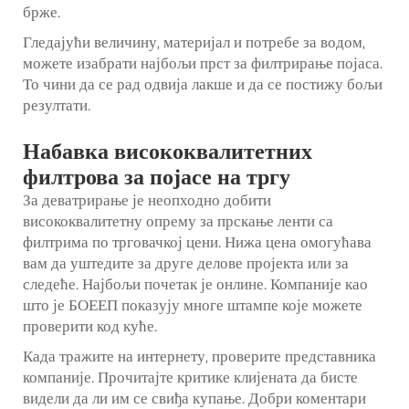
брже.
Гледајући величину, материјал и потребе за водом,
можете изабрати најбољи прст за филтрирање појаса.
То чини да се рад одвија лакше и да се постижу бољи
резултати.
Набавка висококвалитетних
филтрова за појасе на тргу
За деватрирање је неопходно добити
висококвалитетну опрему за прскање ленти са
филтрима по трговачкој цени. Нижа цена омогућава
вам да уштедите за друге делове пројекта или за
следеће. Најбољи почетак је онлине. Компаније као
што је БОЕЕП показују многе штампе које можете
проверити код куће.
Када тражите на интернету, проверите представника
компаније. Прочитајте критике клијената да бисте
видели да ли им се свиђа купање. Добри коментари