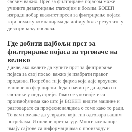
сасвим важно. Прес за филтрирање појасом може
учинити деватрирање глаткијим и бољим. БОЕЕП
изгради добар квалитет
преси за филтрирање појаса
који помажу компанијама да добију боље резултате у
деватрирању послова.
Где добити најбољи прст за
филтрирање појаса за трговаче на
велико
Дакле, ако желите да купите прст за филтрирање
појаса за свој посао, важно је изабрати правог
продавца. Потребна ти је фирма која даје врхунске
машине по фер цијени. Један начин је да идемо на
састанке у индустрији. Тамо се упознајете са
произвођачима као што је БОЕЕП, видите машине и
разговарате са професионалцима о томе како то ради.
То вам помаже да утврдите који тип одговара вашим
потребама. И онлине претрагују. Многе компаније
имају сајтове са информацијама о производу и