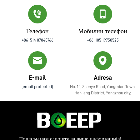
Телефон
Мобилни телефон
+86-514 87848766
+86-185 19750525
E-mail
Adresa
[email protected]
No. 10, Zhenye Road, Yangmiao Town,
Hanjiang District, Yangzhou city,
Jiangsu Province (Путовање Џенје,
град Јангмиао, округ Ханџианг,
град Јангџоу, провинција Јангсу)
Пошаљи нам е-пошту за више информација!