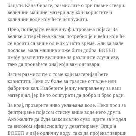
бацати. Када бирате, размислите о три главне ствари:
величини машине, материјалу који користите и
количини воде коју ћете испружити.
Прво, погледајте величину филтровања појаса. За
велике оптерећења калма, потребно је и већи који ће
се носити са више од њих у исто време. Али за мале
послове, мала машина може бити добра. БОЕЕП
имају различите величине за различите случајеве,
тако да пронађете онај који вам одговара.
Затим размислите о томе који материјал ћете
користити. Неки су боље за градске отпадње или
фабрички кал. Изаберите једну направљену за ваш
материјал, јер ће то осигурати да добро и брзо ради.
За крај, проверите ниво уклањања воде. Неки прси за
филтрирање појасом стисну више воде него други.
Ако желите да буде максимално суво, идите за модел
са високом ефикасношћу у деватрирању. Опција
БОЕЕП-а даје одличну воду, тако да пројекат заврши