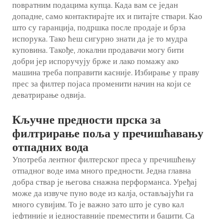
повратним подацима купца. Када вам се један
допадне, само контактирајте их и питајте ствари. Као
што су гаранција, подршка после продаје и брза
испорука. Тако ћеш сигурно знати да је то мудра
куповина. Такође, локални продавачи могу бити
добри јер испоручују брже и лако помажу ако
машина треба поправити касније. Избирање у праву
прес за филтер појаса
променити начин на који се
деватрирање одвија.
Кључне предности прска за
филтрирање поља у пречишћавању
отпадних вода
Употреба лентног филтерског преса у пречишћењу
отпадног воде има много предности. Једна главна
добра ствар је његова снажна перформанса. Уређај
може да извуче пуно воде из калја, остављајући га
много сувијим. То је важно зато што је суво кал
јефтиније и једноставније преместити и бацити. Са