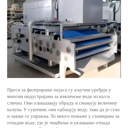
Преси за филтрирање појаса су кључни уређаји у
многим индустријама за извлачење воде из кал и
слично. Они олакшавају обраду и смањују величину
калупа. У суштини, они одбацују воду, тако да је сува
и лакше се управља. То много помаже у станицама за
отпадне воде, где је чишћење и уклањање отпада