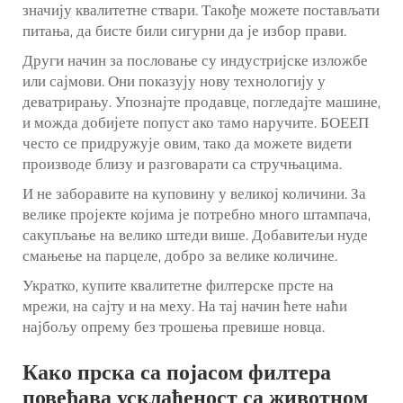
значију квалитетне ствари. Такође можете постављати
питања, да бисте били сигурни да је избор прави.
Други начин за пословање су индустријске изложбе
или сајмови. Они показују нову технологију у
деватрирању. Упознајте продавце, погледајте машине,
и можда добијете попуст ако тамо наручите. БОЕЕП
често се придружује овим, тако да можете видети
производе близу и разговарати са стручњацима.
И не заборавите на куповину у великој количини. За
велике пројекте којима је потребно много штампача,
сакупљање на велико штеди више. Добавитељи нуде
смањење на парцеле, добро за велике количине.
Укратко, купите квалитетне филтерске прсте на
мрежи, на сајту и на меху. На тај начин ћете наћи
најбољу опрему без трошења превише новца.
Како прска са појасом филтера
повећава усклађеност са животном