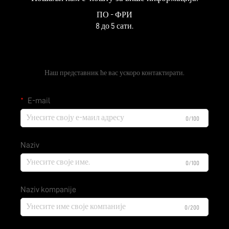
ПО - ФРИ
8 до 5 сати.
Добијте бесплатни цитат
Наш представник ће вас ускоро контактирати.
E-mail
0/100
Naziv
0/100
Naziv kompanije
0/200