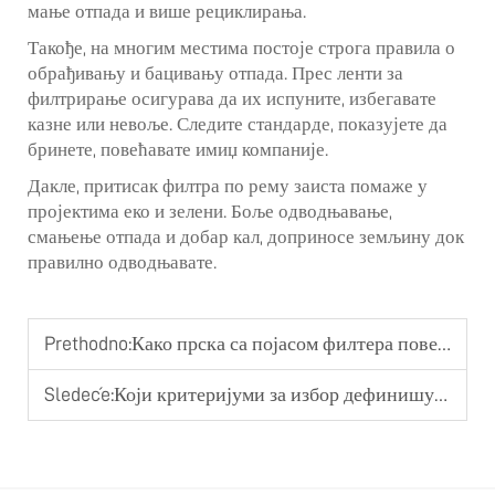
мање отпада и више рециклирања.
Такође, на многим местима постоје строга правила о
обрађивању и бацивању отпада. Прес ленти за
филтрирање осигурава да их испуните, избегавате
казне или невоље. Следите стандарде, показујете да
бринете, повећавате имиџ компаније.
Дакле, притисак филтра по рему заиста помаже у
пројектима еко и зелени. Боље одводњавање,
смањење отпада и добар кал, доприносе земљину док
правилно одводњавате.
Prethodno:
Како прска са појасом филтера повећава ефикасност свакодневног деватрирања
Sledeće:
Који критеријуми за избор дефинишу поуздани дехидратор за винт