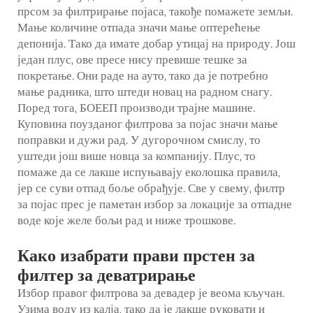
прсом за филтрирање појаса, такође помажете земљи.
Мање количине отпада значи мање оптерећење
депонија. Тако да имате добар утицај на природу. Још
један плус, ове пресе нису превише тешке за
покретање. Они раде на ауто, тако да је потребно
мање радника, што штеди новац на радном снагу.
Поред тога, БОЕЕП производи трајне машине.
Куповина поузданог филтрова за појас значи мање
поправки и дужи рад. У дугорочном смислу, то
уштеди још више новца за компанију. Плус, то
помаже да се лакше испуњавају еколошка правила,
јер се суви отпад боље обрађује. Све у свему,
филтр
за појас
прес је паметан избор за локације за отпадне
воде које желе бољи рад и ниже трошкове.
Како изабрати прави прстен за
филтер за деватрирање
Избор правог филтрова за девадер је веома кључан.
Узима воду из калја, тако да је лакше руковати и