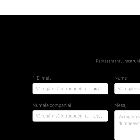
Obțineți o of
Reprezentantul nostru vă
E-mail
Nume
0/100
Numele companiei
Mesaj
0/200