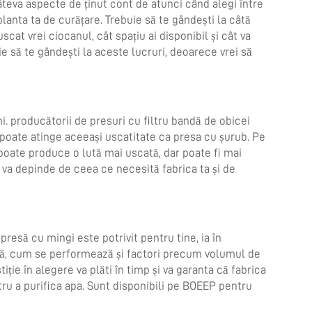
eva aspecte de ținut cont de atunci când alegi între
lanta ta de curățare. Trebuie să te gândești la câtă
cat vrei ciocanul, cât spațiu ai disponibil și cât va
ie să te gândești la aceste lucruri, deoarece vrei să
ni.
producătorii de presuri cu filtru bandă
de obicei
 poate atinge aceeași uscatitate ca presa cu șurub. Pe
 poate produce o lută mai uscată, dar poate fi mai
 va depinde de ceea ce necesită fabrica ta și de
 presă cu mingi
este potrivit pentru tine, ia în
uă, cum se performează și factori precum volumul de
stiție în alegere va plăti în timp și va garanta că fabrica
tru a purifica apa. Sunt disponibili pe BOEEP pentru