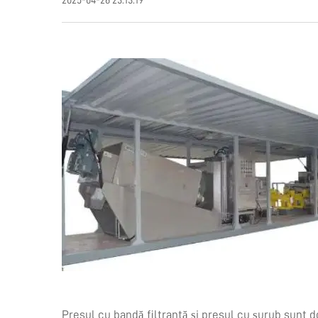
2025-04-26 23:13:19
Presul cu bandă filtrantă și presul cu șurub sunt 