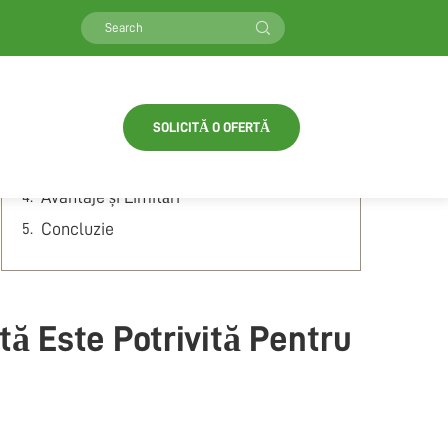
Table of Contents
Înțelegerea diferențelor
SOLICITĂ O OFERTĂ
Eficiență vs. Performanță
Factori de luat în considerare
Avantaje și Limitări
Concluzie
tă Este Potrivită Pentru