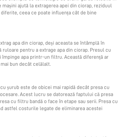
așini ajută la extragerea apei din ciorap, reziduul
diferite, ceea ce poate influența cât de bine
extrag apa din ciorap, deși aceasta se întâmplă în
ză ruloare pentru a extrage apa din ciorap. Presul cu
 împinge apa printr-un filtru. Această diferență ar
 mai bun decât celălalt.
a cu șurub este de obicei mai rapidă decât presa cu
rocesare. Acest lucru se datorează faptului că presa
esa cu filtru bandă o face în etape sau serii. Presa cu
d astfel costurile legate de eliminarea acestei