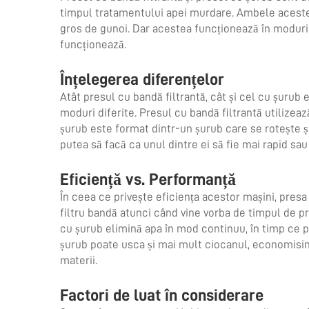
timpul tratamentului apei murdare. Ambele aceste m
gros de gunoi. Dar acestea funcționează în moduri 
funcționează.
Înțelegerea diferențelor
Atât presul cu bandă filtrantă, cât și cel cu șurub 
moduri diferite. Presul cu bandă filtrantă utilizea
șurub este format dintr-un șurub care se rotește și
putea să facă ca unul dintre ei să fie mai rapid sau
Eficiență vs. Performanță
În ceea ce privește eficiența acestor mașini, pres
filtru bandă atunci când vine vorba de timpul de p
cu șurub elimină apa în mod continuu, în timp ce pr
șurub poate usca și mai mult ciocanul, economisin
materii.
Factori de luat în considerare