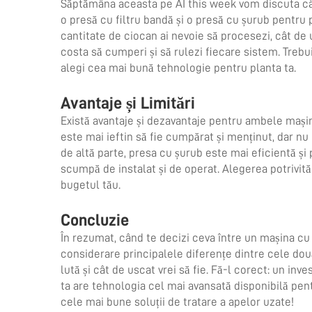
Săptămâna aceasta pe AI this week vom discuta cât
o presă cu filtru bandă și o presă cu șurub pentru p
cantitate de ciocan ai nevoie să procesezi, cât de us
costa să cumperi și să rulezi fiecare sistem. Trebu
alegi cea mai bună tehnologie pentru planta ta.
Avantaje și Limitări
Există avantaje și dezavantaje pentru ambele mași
este mai ieftin să fie cumpărat și menținut, dar nu
de altă parte, presa cu șurub este mai eficientă și
scumpă de instalat și de operat. Alegerea potrivită
bugetul tău.
Concluzie
În rezumat, când te decizi ceva între un
mașina cu
considerare principalele diferențe dintre cele do
lută și cât de uscat vrei să fie. Fă-l corect: un inve
ta are tehnologia cel mai avansată disponibilă pen
cele mai bune soluții de tratare a apelor uzate!