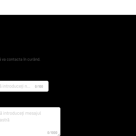
ertă gratuită
 va contacta în curând.
0/100
0/1000