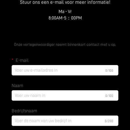
Stuur ons een e-mail voor meer informatie!
Ma - Vr
8:00AM-5：00PM
Ontvang een gratis offerte
Onze vertegenwoordiger neemt binnenkort contact met u op.
E-mail
0/100
Naam
0/100
Bedrijfsnaam
0/200