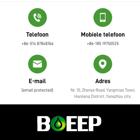
Telefoon
Mobiele telefoon
+86-514 87848766
+86-185 19750525
E-mail
Adres
[email protected]
Nr. 10, Zhenye Road, Yangmiao Town,
Hanjiang District, Yangzhou city,
Jiangsu Province