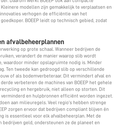
arder. Daarom werkt BOEEP ook aan compacte
. Kleinere modellen zijn gemakkelijk te verplaatsen en
nnovaties verhogen de efficiëntie van het
 goedkoper. BOEEP leidt op technisch gebied, zodat
en afvalbeheerplannen
verwerking op grote schaal. Wanneer bedrijven de
uiken, verandert de manier waarop slib wordt
, waardoor minder opslagruimte nodig is. Minder
ag. Ten tweede kan gedroogd slib op verschillende
ouw of als bodemverbeteraar. Dit vermindert afval en
n derde verbeteren de machines van BOEEP het gehele
recycling en hergebruik, niet alleen op storten. Dit
dt verminderd en hulpbronnen efficiënt worden ingezet.
oldoen aan milieuregels. Veel regio’s hebben strenge
EP zorgen ervoor dat bedrijven compliant blijven én
ng is essentieel voor elk afvalbeheerplan. Met de
 bedrijven geld, ondersteunen ze de planeet en