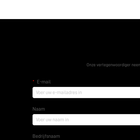
Vraag een grat
Onze vertegenwoordiger neem
E-mail
Naam
Bedrijfsnaam