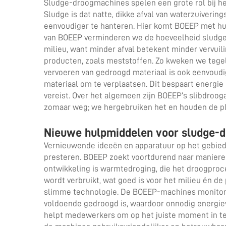
Sludge-droogmachines spelen een grote rol bij he
Sludge is dat natte, dikke afval van waterzuivering
eenvoudiger te hanteren. Hier komt BOEEP met hu
van BOEEP verminderen we de hoeveelheid sludge
milieu, want minder afval betekent minder vervui
producten, zoals meststoffen. Zo kweken we tegeli
vervoeren van gedroogd materiaal is ook eenvoudi
materiaal om te verplaatsen. Dit bespaart energi
vereist. Over het algemeen zijn BOEEP’s
slibdroog
zomaar weg; we hergebruiken het en houden de p
Nieuwe hulpmiddelen voor sludge-d
Vernieuwende ideeën en apparatuur op het gebied
presteren. BOEEP zoekt voortdurend naar manier
ontwikkeling is warmtedroging, die het droogproce
wordt verbruikt, wat goed is voor het milieu én d
slimme technologie. De BOEEP-machines monitoren
voldoende gedroogd is, waardoor onnodig energiev
helpt medewerkers om op het juiste moment in te 