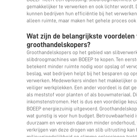
gemakkelijker te verwerken en ook lichter wordt.
kunnen bedrijven hun efficiëntie bij het verwerke
alleen ruimte, maar maken het gehele proces ook s
Wat zijn de belangrijkste voordelen
groothandelskopers?
Groothandelskopers op het gebied van slibverwer
slibdroogmachines van BOEEP te kopen. Ten eerste
betekent minder ruimte nodig voor opslag of verv
beslag, wat bedrijven helpt bij het besparen op o
verwerken. Medewerkers vinden het makkelijker om
veiliger werkplekken. Een ander voordeel is dat g
als meststof voor planten of als bouwmateriaal. Di
inkomstenstromen. Het is dus een voordelige keuz
BOEEP energiezuinig uitgevoerd. Groothandelsko
wat gunstig is voor hun budget. Betrouwbaarheid i
duurzaam en vereisen daarom minder onderhoud, w
verkrijgen van deze
drogen van slib
uitrusting kan
milieuvriendelijkheid en slimme oplossingen trekt