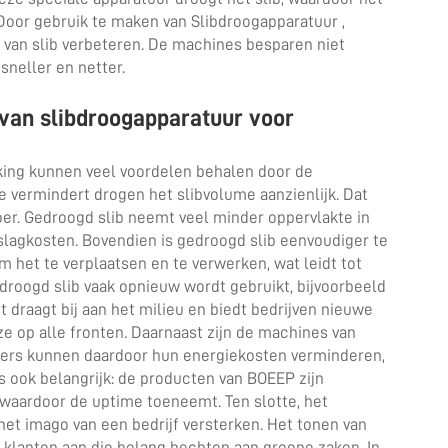
 Door gebruik te maken van
Slibdroogapparatuur
,
n van slib verbeteren. De machines besparen niet
neller en netter.
 van slibdroogapparatuur voor
king kunnen veel voordelen behalen door de
 vermindert drogen het slibvolume aanzienlijk. Dat
oer. Gedroogd slib neemt veel minder oppervlakte in
pslagkosten. Bovendien is gedroogd slib eenvoudiger te
 het te verplaatsen en te verwerken, wat leidt tot
edroogd slib vaak opnieuw wordt gebruikt, bijvoorbeeld
t draagt bij aan het milieu en biedt bedrijven nieuwe
e op alle fronten. Daarnaast zijn de machines van
pers kunnen daardoor hun energiekosten verminderen,
s ook belangrijk: de producten van BOEEP zijn
aardoor de uptime toeneemt. Ten slotte, het
 het imago van een bedrijf versterken. Het tonen van
 klanten aan die belang hechten aan groene zaken. In