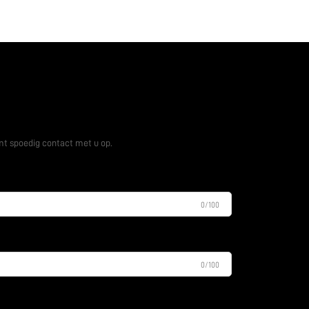
is offerte aan
t spoedig contact met u op.
0/100
0/100