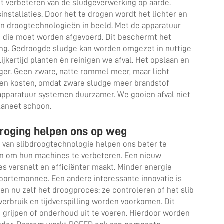
t verbeteren van de sludgeverwerking op aarde.
sinstallaties. Door het te drogen wordt het lichter en
n droogtechnologieën in beeld. Met de apparatuur
 die moet worden afgevoerd. Dit beschermt het
ling. Gedroogde sludge kan worden omgezet in nuttige
jkertijd planten én reinigen we afval. Het opslaan en
ger. Geen zware, natte rommel meer, maar licht
e en kosten, omdat zware sludge meer brandstof
apparatuur
systemen duurzamer. We gooien afval niet
laneet schoon.
roging helpen ons op weg
 van slibdroogtechnologie helpen ons beter te
en om hun machines te verbeteren. Een nieuw
s versnelt en efficiënter maakt. Minder energie
e portemonnee. Een andere interessante innovatie is
 nu zelf het droogproces: ze controleren of het slib
erbruik en tijdverspilling worden voorkomen. Dit
grijpen of onderhoud uit te voeren. Hierdoor worden