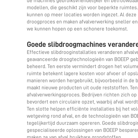
de machines gebruiksvriendelijker en betrouwba
modellen, die geschikt zijn voor beperkte ruimtes
kunnen op meer locaties worden ingezet. Al deze i
droogproces en maken afvalverwerking sneller en
we kunnen hopen op een schonere toekomst.
Goede slibdroogmachines verander
Effectieve slibdrooginstallaties veranderen afval
geavanceerde droogtechnologieën van BOEEP gebr
beheerd. Ten eerste vermindert drogen het volume
ruimte betekent lagere kosten voor afvoer of opsl
manieren worden hergebruikt, bijvoorbeeld in de b
maakt nieuwe producten uit oude reststoffen. Te
afvalverwerkingsproces. Bedrijven richten zich op 
bevordert een circulaire opzet, waarbij afval wor
Ten slotte helpen efficiënte installaties bij het v
wetgeving rond afval, en de technologieën van BOE
tegelijkertijd duurzaam opereren. Goede slibdrogi
gespecialiseerde oplossingen van BOEEP besparen
maken ze van afval bruikbare grondstoffen.