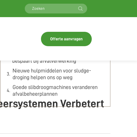
Inhoudsopgave
Wat zijn de belangrijkste voordelen van
slibdroogapparatuur voor
Offerte aanvragen
groothandelskopers?
Hoe slibdroogtechnologie kosten
bespaart bij afvalverwerking
Nieuwe hulpmiddelen voor sludge-
droging helpen ons op weg
Goede slibdroogmachines veranderen
afvalbeheerplannen
heersystemen Verbetert