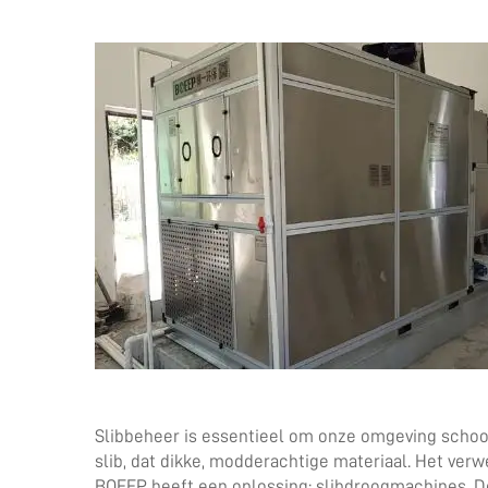
Slibbeheer is essentieel om onze omgeving schoon 
slib, dat dikke, modderachtige materiaal. Het verw
BOEEP heeft een oplossing: slibdroogmachines. De