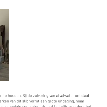
te houden. Bij de zuivering van afvalwater ontstaat
erken van dit slib vormt een grote uitdaging, maar
ze speciale apparatuur droogt het slib, waardoor het