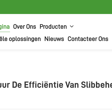
gina
Over Ons
Producten
iële oplossingen
Nieuws
Contacteer Ons
ur De Efficiëntie Van Slibbe