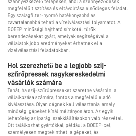
szennyvízkezelő telepeken, ahol a szennyeződések
megfelelő tisztítása és eltávolítása elsődleges feladat.
Egy szalagfilter-nyomó hatékonyabbá és
zavartalanabbá teheti a vízelválasztási folyamatot. A
BOEEP minőségi
hajtható símkötél tűrők
berendezéseket gyárt, amelyek segítségével a
vállalatok jobb eredményeket érhetnek el a
vízelválasztási feladatokban.
Hol szerezhető be a legjobb szíj-
szűrőpressek nagykereskedelmi
vásárlók számára
Tehát, ha szíj-szűrőpresseket szeretne vásárolni a
vállalkozása számára, fontos a megfelelő eladó
kiválasztása. Olyan cégnek kell választania, amely
minőségi gépeket kínál méltányos áron. Az egyik
lehetőség az iparági szakkiállításokon való részvétel.
Ott találkozhat gyártókkal, például a BOEEP-cel,
személyesen megtekintheti a gépeket, és