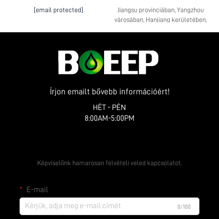
[email protected]
Jiangsu provinciában, Yangzhou
városában, Hanjiang kerületében,
Yangmiao településén, Zhenye út 10.
házszám
Írjon emailt bővebb információért!
HÉT - PÉN
8:00AM-5:00PM
Ingyenes árajánlat kérése
Képviselőnk hamarosan felvételi veled kapcsolatot.
E-mail
0/100