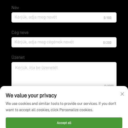
Név
0/100
Cég neve
0/200
Üzenet
0/1000
We value your privacy
We use cookies and similar tools to provide our services. If you don't
ELKÜLD
want to accept all cookies, click Personalize cookies.
Copyright © Jiangsu BOE Environmental Protection
Accept all