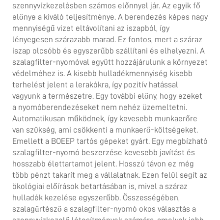
szennyvízkezelésben számos előnnyel jár. Az egyik fő
előnye a kiváló teljesítménye. A berendezés képes nagy
mennyiségű vizet eltávolítani az iszapból, így
lényegesen szárazabb marad. Ez fontos, mert a száraz
iszap olcsóbb és egyszerűbb szállítani és elhelyezni. A
szalagfilter-nyomóval együtt hozzájárulunk a környezet
védelméhez is. A kisebb hulladékmennyiség kisebb
terhelést jelent a lerakókra, így pozitív hatással
vagyunk a természetre. Egy további előny, hogy ezeket
a nyomóberendezéseket nem nehéz üzemeltetni.
Automatikusan működnek, így kevesebb munkaerőre
van szükség, ami csökkenti a munkaerő-költségeket.
Emellett a BOEEP tartós gépeket gyárt. Egy megbízható
szalagfilter-nyomó beszerzése kevesebb javítást és
hosszabb élettartamot jelent. Hosszú távon ez még
több pénzt takarít meg a vállalatnak. Ezen felül segít az
ökológiai előírások betartásában is, mivel a száraz
hulladék kezelése egyszerűbb. Összességében,
szalagűrtésző
a szalagfilter-nyomó okos választás a