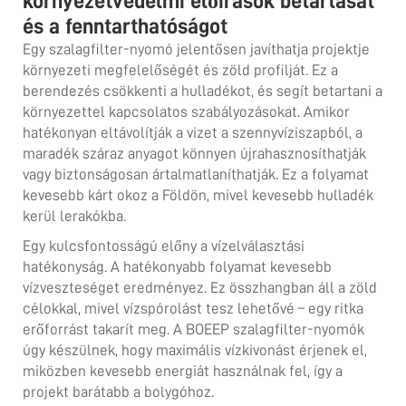
környezetvédelmi előírások betartását
és a fenntarthatóságot
Egy szalagfilter-nyomó jelentősen javíthatja projektje
környezeti megfelelőségét és zöld profilját. Ez a
berendezés csökkenti a hulladékot, és segít betartani a
környezettel kapcsolatos szabályozásokat. Amikor
hatékonyan eltávolítják a vizet a szennyvíziszapból, a
maradék száraz anyagot könnyen újrahasznosíthatják
vagy biztonságosan ártalmatlaníthatják. Ez a folyamat
kevesebb kárt okoz a Földön, mivel kevesebb hulladék
kerül lerakókba.
Egy kulcsfontosságú előny a vízelválasztási
hatékonyság. A hatékonyabb folyamat kevesebb
vízveszteséget eredményez. Ez összhangban áll a zöld
célokkal, mivel vízspórolást tesz lehetővé – egy ritka
erőforrást takarít meg. A BOEEP szalagfilter-nyomók
úgy készülnek, hogy maximális vízkivonást érjenek el,
miközben kevesebb energiát használnak fel, így a
projekt barátabb a bolygóhoz.