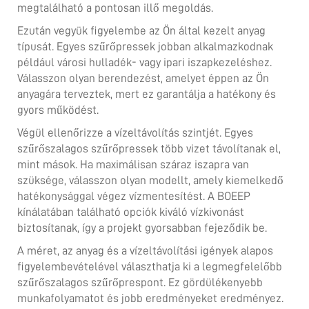
megtalálható a pontosan illő megoldás.
Ezután vegyük figyelembe az Ön által kezelt anyag
típusát. Egyes szűrőpressek jobban alkalmazkodnak
például városi hulladék- vagy ipari iszapkezeléshez.
Válasszon olyan berendezést, amelyet éppen az Ön
anyagára terveztek, mert ez garantálja a hatékony és
gyors működést.
Végül ellenőrizze a vízeltávolítás szintjét. Egyes
szűrőszalagos szűrőpressek több vizet távolítanak el,
mint mások. Ha maximálisan száraz iszapra van
szüksége, válasszon olyan modellt, amely kiemelkedő
hatékonysággal végez vízmentesítést. A BOEEP
kínálatában található opciók kiváló vízkivonást
biztosítanak, így a projekt gyorsabban fejeződik be.
A méret, az anyag és a vízeltávolítási igények alapos
figyelembevételével választhatja ki a legmegfelelőbb
szűrőszalagos szűrőprespont. Ez gördülékenyebb
munkafolyamatot és jobb eredményeket eredményez.