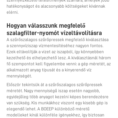
szennyvízkezelő létesítmények számára, amelyek jobb
hatékonyságot és alacsonyabb költségeket kívánnak
elérni.
Hogyan válasszunk megfelelő
szalagfilter-nyomót vízeltávolításra
A szűrőszalagos szűrőpressek megfelelő kiválasztása
a szennyvíziszap vízmentesítéséhez nagyon fontos.
Ezek eltávolítják a vizet az iszapból, így könnyebben
kezelhető és elhelyezhető lesz. A kiválasztásnál három
fő szempontot kell figyelembe venni: a gép méretét, az
alkalmazott anyag típusát és a kinyerendő víz
mennyiségét.
Először tekintsük át a szűrőszalagos szűrőpressek
méretét. Nagy mennyiségű iszap esetén nagyobb,
egyidejűleg több anyagot kezelni képes berendezésre
van szükség. Kis munkákhoz viszont egy kisebb gép is
elegendő lehet. A BOEEP különböző méretű
modelleket kínál különféle igényekhez, így biztosan