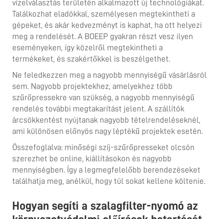
vízelválasztás területén alkalmazott új technológiákat.
Találkozhat eladókkal, személyesen megtekintheti a
gépeket, és akár kedvezményt is kaphat, ha ott helyezi
meg a rendelését. A BOEEP gyakran részt vesz ilyen
eseményeken, így közelről megtekintheti a
termékeket, és szakértőkkel is beszélgethet.
Ne feledkezzen meg a nagyobb mennyiségű vásárlásról
sem. Nagyobb projektekhez, amelyekhez több
szűrőpressekre van szükség, a nagyobb mennyiségű
rendelés további megtakarítást jelent. A szállítók
árcsökkentést nyújtanak nagyobb tételrendeléseknél,
ami különösen előnyös nagy léptékű projektek esetén.
Összefoglalva: minőségi szíj-szűrőpresseket olcsón
szerezhet be online, kiállításokon és nagyobb
mennyiségben. Így a legmegfelelőbb berendezéseket
találhatja meg, anélkül, hogy túl sokat kellene költenie.
Hogyan segíti a szalagfilter-nyomó az