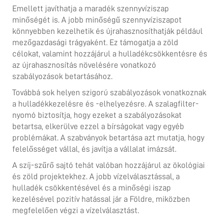
Emellett javíthatja a maradék szennyvíziszap
minőségét is. A jobb minőségű szennyvíziszapot
könnyebben kezelhetik és újrahasznosíthatják például
mezőgazdasági trágyaként. Ez támogatja a zöld
célokat, valamint hozzájárul a hulladékcsökkentésre és
az újrahasznosítás növelésére vonatkozó
szabályozások betartásához.
Továbbá sok helyen szigorú szabályozások vonatkoznak
a hulladékkezelésre és -elhelyezésre. A szalagfilter-
nyomó biztosítja, hogy ezeket a szabályozásokat
betartsa, elkerülve ezzel a bírságokat vagy egyéb
problémákat. A szabványok betartása azt mutatja, hogy
felelősséget vállal, és javítja a vállalat imázsát.
A szíj-szűrő sajtó tehát valóban hozzájárul az ökológiai
és zöld projektekhez. A jobb vízelválasztással, a
hulladék csökkentésével és a minőségi iszap
kezelésével pozitív hatással jár a Földre, miközben
megfelelően végzi a vízelválasztást.