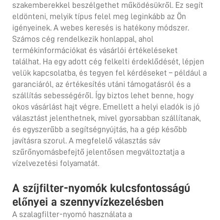
szakemberekkel beszélgethet működésükről. Ez segít
eldönteni, melyik típus felel meg leginkább az Ön
igényeinek. A webes keresés is hatékony módszer.
Számos cég rendelkezik honlappal, ahol
termékinformációkat és vásárlói értékeléseket
találhat. Ha egy adott cég felkelti érdeklődését, lépjen
velük kapcsolatba, és tegyen fel kérdéseket – például a
garanciáról, az értékesítés utáni támogatásról és a
szállítás sebességéről. Így biztos lehet benne, hogy
okos vásárlást hajt végre. Emellett a helyi eladók is jó
választást jelenthetnek, mivel gyorsabban szállítanak,
és egyszerűbb a segítségnyújtás, ha a gép később
javításra szorul. A megfelelő választás
sáv
szűrőnyomásbefejtő
jelentősen megváltoztatja a
vízelvezetési folyamatát.
A szíjfilter-nyomók kulcsfontosságú
előnyei a szennyvízkezelésben
A szalagfilter-nyomó használata a