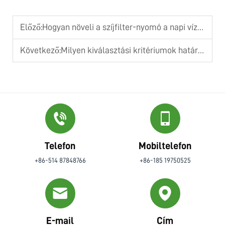
Előző:
Hogyan növeli a szíjfilter-nyomó a napi vízeltávolítási műveletek hatékonyságát
Következő:
Milyen kiválasztási kritériumok határozzák meg egy megbízható csavaros szárítóprés megbízhatóságát
Telefon
Mobiltelefon
+86-514 87848766
+86-185 19750525
E-mail
Cím