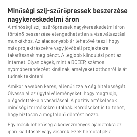
Minőségi szíj-szűrőpressek beszerzése
nagykereskedelmi áron
A minőségi szíj-szűrőpressek nagykereskedelmi áron
történő beszerzése elengedhetetlen a vízelválasztási
munkákhoz. Az alacsonyabb ár lehetővé teszi, hogy
más projektrészekre vagy jövőbeli projektekre
takarítsanak meg pénzt. A legjobb kiindulási pont az
internet. Olyan cégek, mint a BOEEP, számos
nyomóberendezést kínálnak, amelyeket otthonról is át
tudnak tekinteni.
Amikor a weben keres, ellenőrizze a cég hitelességét.
Olvassa el az ügyfélvéleményeket, hogy megtudja,
elégedettek-e a vásárlással. A pozitív értékelések
minőségi termékekre utalnak. Kérdéseket is feltehet,
hogy biztosan a megfelelő döntést hozza.
Egy másik lehetőség a kedvezményes ajánlatokra az
ipari kiállítások vagy vásárok. Ezek bemutatják a