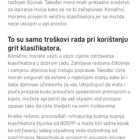
razbijati šljunak. Također mora imati prikladno sredstvo
za ispiranje mulja kako se ne bi začepljivao. Konačno,
moramo provjeriti veličinu klasifikatora jer se možda
neće uklopiti u vaš prostor.
To su samo troškovi rada pri korištenju
grit klasifikatora.
Konačno, morate uzeti u obzir cijene održavanja
klasifikatora u dobrom radu. Zahtijeva redovno čišćenje
i zamjenu dijelova koji trebaju popravak. Također ćete
morati osigurati da ostane u najboljem stanju kako bi i
dalje djelovao učinkovito za vas. Uključujući da vrata i
ploča preljeva budu prevučeni epoksidnim premazom u
bijelo, možete spriječiti da vaš otpadni vod postane
opasan tako da ćete štedjeti na ovim troškovima.
Kratko rečeno,
proizvođači rotirajućeg bubnja
kupnja
klasifikatora šljunka od BOEPP-a može biti važna korak
ka održavanju vašeg otpadnog voda slobodnog od
onečišćenja. Najvažnije je razmotriti volumen šljunka