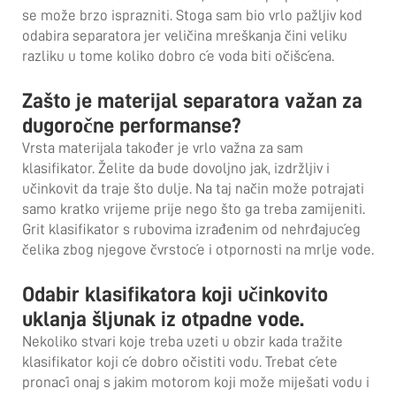
se može brzo isprazniti. Stoga sam bio vrlo pažljiv kod
odabira separatora jer veličina mreškanja čini veliku
razliku u tome koliko dobro će voda biti očišćena.
Zašto je materijal separatora važan za
dugoročne performanse?
Vrsta materijala također je vrlo važna za sam
klasifikator. Želite da bude dovoljno jak, izdržljiv i
učinkovit da traje što dulje. Na taj način može potrajati
samo kratko vrijeme prije nego što ga treba zamijeniti.
Grit klasifikator s rubovima izrađenim od nehrđajućeg
čelika zbog njegove čvrstoće i otpornosti na mrlje vode.
Odabir klasifikatora koji učinkovito
uklanja šljunak iz otpadne vode.
Nekoliko stvari koje treba uzeti u obzir kada tražite
klasifikator koji će dobro očistiti vodu. Trebat ćete
pronaći onaj s jakim motorom koji može miješati vodu i