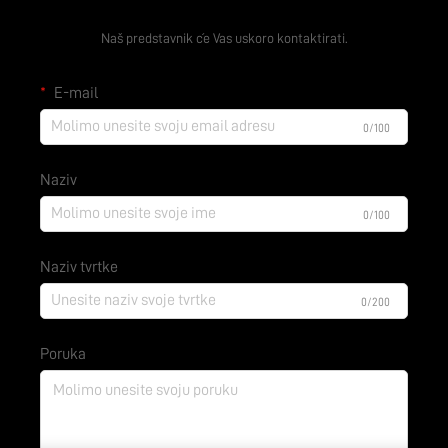
Zatražite besplatnu ponudu
Naš predstavnik će Vas uskoro kontaktirati.
E-mail
0/100
Naziv
0/100
Naziv tvrtke
0/200
Poruka