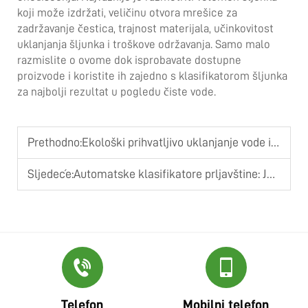
koji može izdržati, veličinu otvora mrešice za
zadržavanje čestica, trajnost materijala, učinkovitost
uklanjanja šljunka i troškove održavanja. Samo malo
razmislite o ovome dok isprobavate dostupne
proizvode i koristite ih zajedno s klasifikatorom šljunka
za najbolji rezultat u pogledu čiste vode.
Prethodno:
Ekološki prihvatljivo uklanjanje vode iz mulja: Održiva rješenja za moderne objekte
Sljedeće:
Automatske klasifikatore prljavštine: Je li vrijeme za nadogradnju s ručnih sustava?
Telefon
Mobilni telefon