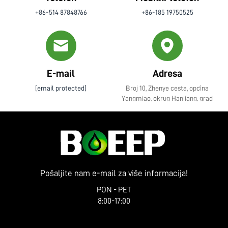
+86-514 87848766
+86-185 19750525
E-mail
Adresa
[email protected]
Broj 10, Zhenye cesta, općina
Yangmiao, okrug Hanjiang, grad
Yangzhou, provincija Jiangsu
Pošaljite nam e-mail za više informacija!
PON - PET
8:00-17:00