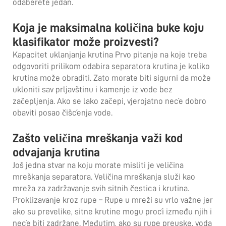
odaberete jedan.
Koja je maksimalna količina buke koju
klasifikator može proizvesti?
Kapacitet uklanjanja krutina Prvo pitanje na koje treba
odgovoriti prilikom odabira separatora krutina je koliko
krutina može obraditi. Zato morate biti sigurni da može
ukloniti sav prljavštinu i kamenje iz vode bez
začepljenja. Ako se lako začepi, vjerojatno neće dobro
obaviti posao čišćenja vode.
Zašto veličina mreškanja važi kod
odvajanja krutina
Još jedna stvar na koju morate misliti je veličina
mreškanja separatora. Veličina mreškanja služi kao
mreža za zadržavanje svih sitnih čestica i krutina.
Proklizavanje kroz rupe – Rupe u mreži su vrlo važne jer
ako su prevelike, sitne krutine mogu proći između njih i
neće biti zadržane. Međutim, ako su rupe preuske, voda