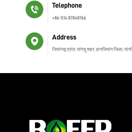
Telephone
+86-514 87848766
Address
जियांगसू प्रांत, यांगच़ू शहर, हानजियांग जिला, यांगम