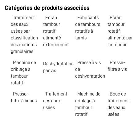
Catégories de produits associées
Traitement
Écran
Fabricants
Écran
des eaux
tambour
de tambours
tambour
usées par
rotatif
rotatifs à
rotatif
classification
alimenté
tamis
alimenté par
des matières
externement
l'intérieur
granulaires
Machine de
Presse à vis
Presse-
Déshydratation
criblage à
de
filtre à vis
par vis
tambour
déshydratation
rotatif
Presse-
Traitement
Machine de
Boue de
filtre à boues
des eaux
criblage à
traitement
usées
tambour
des eaux
rotatif
usées