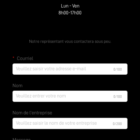
Lun - Ven
8h00-17h00
Obtenir un devis gratuit
Notre représentant vous contactera sous peu.
Courriel
0/100
Nom
0/100
Nom de l'entreprise
0/200
Message