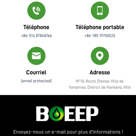
Téléphone
Téléphone portable
+86-514 87848766
+86-185 19750525
Courriel
Adresse
[email protected]
N°10, Route Zhenye, Ville de
Yangmiao, District de Hanjiang, Ville
de Yangzhou, Province du Jiangsu
Envoyez-nous un e-mail pour plus d'informations !