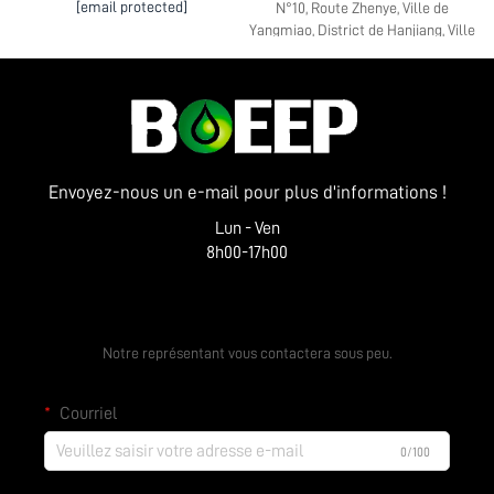
[email protected]
N°10, Route Zhenye, Ville de
Yangmiao, District de Hanjiang, Ville
de Yangzhou, Province du Jiangsu
Envoyez-nous un e-mail pour plus d'informations !
Lun - Ven
8h00-17h00
Obtenir un devis gratuit
Notre représentant vous contactera sous peu.
Courriel
0/100