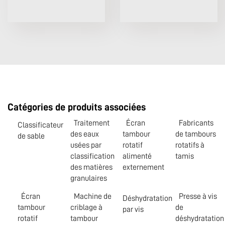
Catégories de produits associées
Traitement
Écran
Fabricants
Classificateur
des eaux
tambour
de tambours
de sable
usées par
rotatif
rotatifs à
classification
alimenté
tamis
des matières
externement
granulaires
Écran
Machine de
Presse à vis
Déshydratation
tambour
criblage à
de
par vis
rotatif
tambour
déshydratation