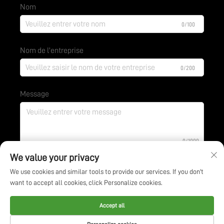
Nom
0/100
Nom de l'entreprise
0/200
Message
0/1000
We value your privacy
We use cookies and similar tools to provide our services. If you don't
Envoyer
want to accept all cookies, click Personalize cookies.
Droits d'auteur © Jiangsu BOE Environmental Protection
Accept all
Technology Co., Ltd. Tous droits réservés -
Politique de