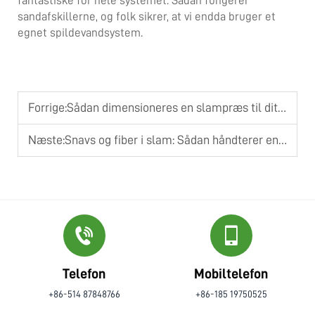
fantastiske for hele systemet. Sådan fungerer
sandafskillerne, og folk sikrer, at vi endda bruger et
egnet spildevandsystem.
Forrige:
Sådan dimensioneres en slampræs til dit affaldsvolumen?
Næste:
Snavs og fiber i slam: Sådan håndterer en skruepresse udfordrende faste stoffer
Telefon
Mobiltelefon
+86-514 87848766
+86-185 19750525