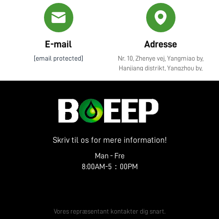
E-mail
Adresse
[email protected]
Nr. 10, Zhenye vej, Yangmiao by,
Hanjiang distrikt, Yangzhou by,
Jiangsu provins
Skriv til os for mere information!
Man - Fre
8:00AM-5：00PM
Få et gratis tilbud
Vores repræsentant kontakter dig snart.